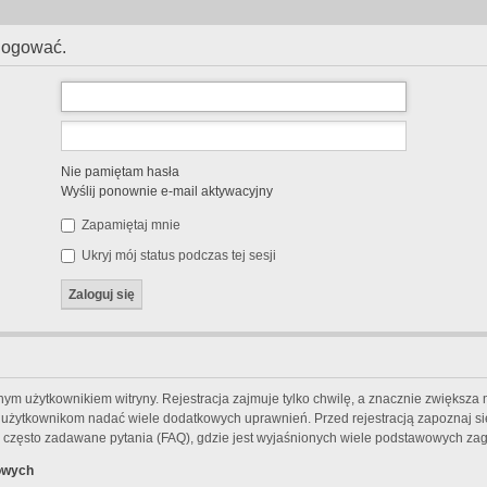
alogować.
Nie pamiętam hasła
Wyślij ponownie e-mail aktywacyjny
Zapamiętaj mnie
Ukryj mój status podczas tej sesji
m użytkownikiem witryny. Rejestracja zajmuje tylko chwilę, a znacznie zwiększa m
m użytkownikom nadać wiele dodatkowych uprawnień. Przed rejestracją zapoznaj 
często zadawane pytania (FAQ), gdzie jest wyjaśnionych wiele podstawowych zag
owych