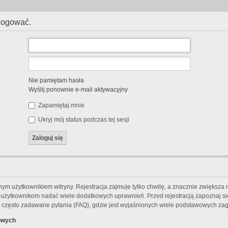
alogować.
Nie pamiętam hasła
Wyślij ponownie e-mail aktywacyjny
Zapamiętaj mnie
Ukryj mój status podczas tej sesji
m użytkownikiem witryny. Rejestracja zajmuje tylko chwilę, a znacznie zwiększa m
m użytkownikom nadać wiele dodatkowych uprawnień. Przed rejestracją zapoznaj 
często zadawane pytania (FAQ), gdzie jest wyjaśnionych wiele podstawowych zag
owych