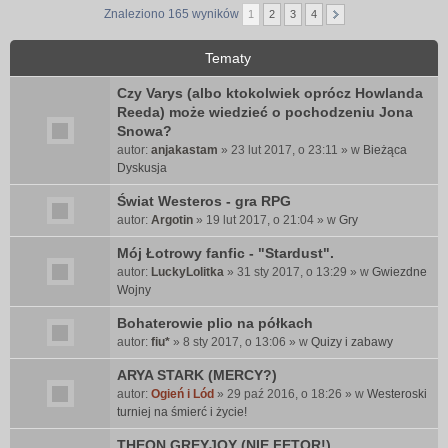
Znaleziono 165 wyników
1
2
3
4
Tematy
Czy Varys (albo ktokolwiek oprócz Howlanda
Reeda) może wiedzieć o pochodzeniu Jona
Snowa?
autor:
anjakastam
» 23 lut 2017, o 23:11 » w
Bieżąca
Dyskusja
Świat Westeros - gra RPG
autor:
Argotin
» 19 lut 2017, o 21:04 » w
Gry
Mój Łotrowy fanfic - "Stardust".
autor:
LuckyLolitka
» 31 sty 2017, o 13:29 » w
Gwiezdne
Wojny
Bohaterowie plio na półkach
autor:
fiu*
» 8 sty 2017, o 13:06 » w
Quizy i zabawy
ARYA STARK (MERCY?)
autor:
Ogień i Lód
» 29 paź 2016, o 18:26 » w
Westeroski
turniej na śmierć i życie!
THEON GREYJOY (NIE FETOR!)