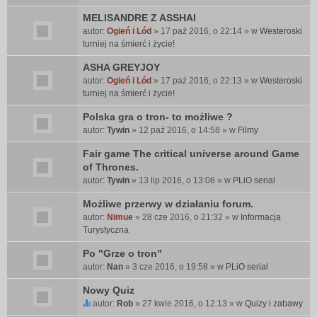
MELISANDRE Z ASSHAI
autor:
Ogień i Lód
» 17 paź 2016, o 22:14 » w
Westeroski
turniej na śmierć i życie!
ASHA GREYJOY
autor:
Ogień i Lód
» 17 paź 2016, o 22:13 » w
Westeroski
turniej na śmierć i życie!
Polska gra o tron- to możliwe ?
autor:
Tywin
» 12 paź 2016, o 14:58 » w
Filmy
Fair game The critical universe around Game
of Thrones.
autor:
Tywin
» 13 lip 2016, o 13:06 » w
PLiO serial
Możliwe przerwy w działaniu forum.
autor:
Nimue
» 28 cze 2016, o 21:32 » w
Informacja
Turystyczna
Po "Grze o tron"
autor:
Nan
» 3 cze 2016, o 19:58 » w
PLiO serial
Nowy Quiz
autor:
Rob
» 27 kwie 2016, o 12:13 » w
Quizy i zabawy
T