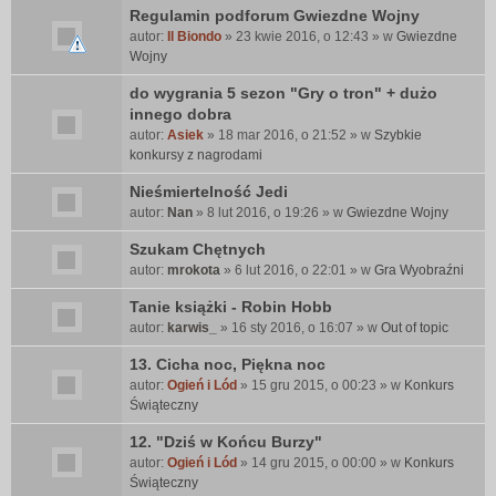
e
Regulamin podforum Gwiezdne Wojny
n
autor:
Il Biondo
» 23 kwie 2016, o 12:43 » w
Gwiezdne
t
Wojny
e
do wygrania 5 sezon "Gry o tron" + dużo
m
innego dobra
a
t
autor:
Asiek
» 18 mar 2016, o 21:52 » w
Szybkie
z
konkursy z nagrodami
a
Nieśmiertelność Jedi
w
autor:
i
Nan
» 8 lut 2016, o 19:26 » w
Gwiezdne Wojny
e
Szukam Chętnych
r
autor:
mrokota
» 6 lut 2016, o 22:01 » w
Gra Wyobraźni
a
a
Tanie książki - Robin Hobb
n
autor:
karwis_
» 16 sty 2016, o 16:07 » w
Out of topic
k
i
13. Cicha noc, Piękna noc
e
autor:
Ogień i Lód
» 15 gru 2015, o 00:23 » w
Konkurs
t
Świąteczny
ę
.
12. "Dziś w Końcu Burzy"
autor:
Ogień i Lód
» 14 gru 2015, o 00:00 » w
Konkurs
Świąteczny