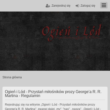
Zarejestruj się
Zaloguj się
Strona główna
Ogień i Lód - Przystań miłośników prozy George'a R. R.
Martina - Regulamin
Rejestrując się na witrynie „Ogień i Lód - Przystań miłośników prozy
George'a R. R. Martina”, zwanej dalej „my”, ”nas”, „nasza”, „Ogień i Lód -