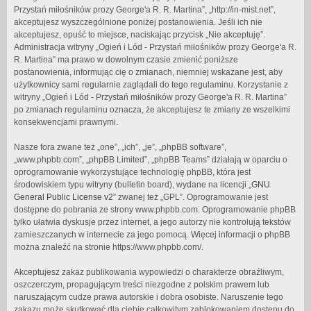
Przystań miłośników prozy George'a R. R. Martina”, „http://in-mist.net”,
akceptujesz wyszczególnione poniżej postanowienia. Jeśli ich nie
akceptujesz, opuść to miejsce, naciskając przycisk „Nie akceptuję”.
Administracja witryny „Ogień i Lód - Przystań miłośników prozy George'a R.
R. Martina” ma prawo w dowolnym czasie zmienić poniższe
postanowienia, informując cię o zmianach, niemniej wskazane jest, aby
użytkownicy sami regularnie zaglądali do tego regulaminu. Korzystanie z
witryny „Ogień i Lód - Przystań miłośników prozy George'a R. R. Martina”
po zmianach regulaminu oznacza, że akceptujesz te zmiany ze wszelkimi
konsekwencjami prawnymi.
Nasze fora zwane też „one”, „ich”, „je”, „phpBB software”,
„www.phpbb.com”, „phpBB Limited”, „phpBB Teams” działają w oparciu o
oprogramowanie wykorzystujące technologię phpBB, która jest
środowiskiem typu witryny (bulletin board), wydane na licencji „
GNU
General Public License v2
” zwanej też „GPL”. Oprogramowanie jest
dostępne do pobrania ze strony www.phpbb.com. Oprogramowanie phpBB
tylko ułatwia dyskusje przez internet, a jego autorzy nie kontrolują tekstów
zamieszczanych w internecie za jego pomocą. Więcej informacji o phpBB
można znaleźć na stronie https://www.phpbb.com/.
Akceptujesz zakaz publikowania wypowiedzi o charakterze obraźliwym,
oszczerczym, propagującym treści niezgodne z polskim prawem lub
naruszającym cudze prawa autorskie i dobra osobiste. Naruszenie tego
zakazu może skutkować dla ciebie całkowitym zablokowaniem dostępu do