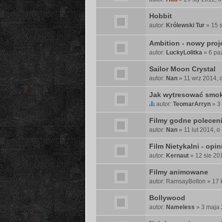
k
i
Hobbit
e
autor:
Królewski Tur
» 15 s
t
ę
Ambition - nowy proj
.
autor:
LuckyLolitka
» 6 pa
Sailor Moon Crystal
autor:
Nan
» 11 wrz 2014, 
Jak wytresować smok
autor:
TeomarArryn
» 3 
T
e
Filmy godne polecen
n
autor:
Nan
» 11 lut 2014, o
t
Film Nietykalni - opin
e
m
autor:
Kernaut
» 12 sie 20
a
Filmy animowane
t
autor:
RamsayBolton
» 17 
z
a
Bollywood
w
autor:
Nameless
» 3 maja 
i
e