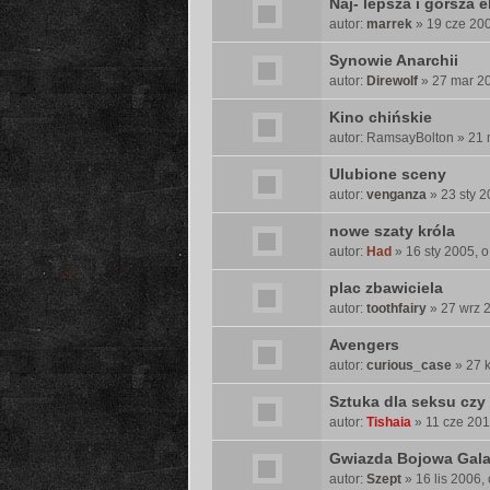
Naj- lepsza i gorsza 
r
autor:
marrek
» 19 cze 200
a
a
Synowie Anarchii
n
autor:
Direwolf
» 27 mar 20
k
i
Kino chińskie
e
autor:
RamsayBolton
» 21 
t
ę
Ulubione sceny
.
autor:
venganza
» 23 sty 2
nowe szaty króla
autor:
Had
» 16 sty 2005, o
plac zbawiciela
autor:
toothfairy
» 27 wrz 2
Avengers
autor:
curious_case
» 27 k
Sztuka dla seksu czy 
autor:
Tishaia
» 11 cze 201
Gwiazda Bojowa Gala
autor:
Szept
» 16 lis 2006,