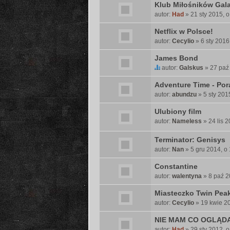
Klub Miłośników Galav
autor:
Had
» 21 sty 2015, o
Netflix w Polsce!
autor:
Cecylio
» 6 sty 2016
James Bond
autor:
Galskus
» 27 paź
T
e
Adventure Time - Por
n
autor:
abundzu
» 5 sty 201
t
Ulubiony film
e
m
autor:
Nameless
» 24 lis 2
a
Terminator: Genisys
t
z
autor:
Nan
» 5 gru 2014, o
a
Constantine
w
autor:
i
walentyna
» 8 paź 2
e
Miasteczko Twin Peak
r
autor:
Cecylio
» 19 kwie 20
a
a
NIE MAM CO OGLĄD
n
autor:
Had
» 29 sty 2012, o