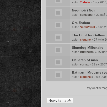
autor:
Tishaia
» 1 sty 2010,
Neo-noir i Noir
autor:
schleppel
» 22 paź 
Gra Endera
autor:
SemiVowel
» 6 lip 2
The Hunt for Gollum
autor:
clegane
» 27 kwie 2
Slumdog Milionaire
autor:
Buntownik
» 15 lut 
Children of man
autor:
vortex
» 23 sty 2007
Batman - Mroczny ryc
autor:
clegane
» 9 sie 2008
Wyświetl tematy
Nowy temat