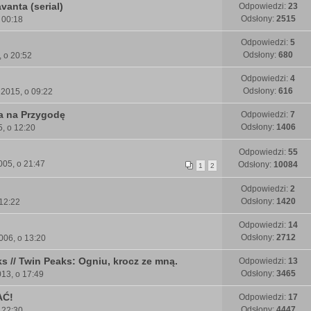
anta (serial)
Odpowiedzi:
23
Odsłony:
2515
 00:18
Odpowiedzi:
5
Odsłony:
680
, o 20:52
Odpowiedzi:
4
Odsłony:
616
 2015, o 09:22
a na Przygodę
Odpowiedzi:
7
Odsłony:
1406
5, o 12:20
Odpowiedzi:
55
005, o 21:47
Odsłony:
10084
1
2
Odpowiedzi:
2
Odsłony:
1420
 12:22
Odpowiedzi:
14
Odsłony:
2712
006, o 13:20
s // Twin Peaks: Ogniu, krocz ze mną.
Odpowiedzi:
13
Odsłony:
3465
13, o 17:49
AĆ!
Odpowiedzi:
17
Odsłony:
4447
 22:30