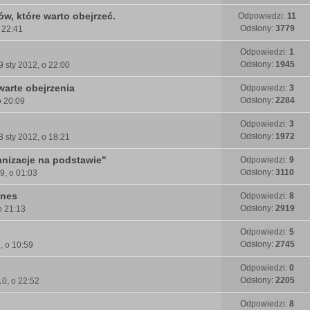
ów, które warto obejrzeć.
Odpowiedzi:
11
Odsłony:
3779
 22:41
Odpowiedzi:
1
Odsłony:
1945
9 sty 2012, o 22:00
arte obejrzenia
Odpowiedzi:
3
Odsłony:
2284
o 20:09
Odpowiedzi:
3
Odsłony:
1972
8 sty 2012, o 18:21
anizacje na podstawie"
Odpowiedzi:
9
Odsłony:
3110
9, o 01:03
ones
Odpowiedzi:
8
Odsłony:
2919
o 21:13
Odpowiedzi:
5
Odsłony:
2745
, o 10:59
Odpowiedzi:
0
Odsłony:
2205
0, o 22:52
Odpowiedzi:
8