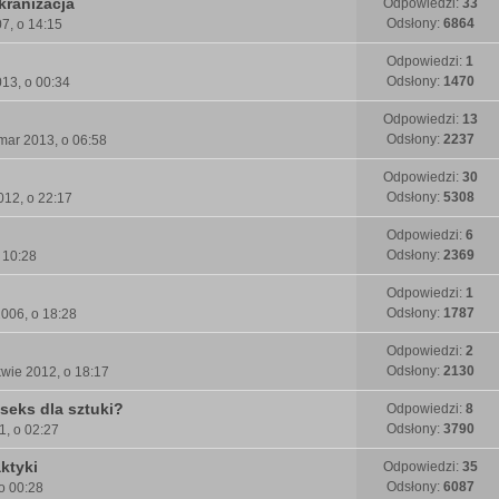
ekranizacja
Odpowiedzi:
33
Odsłony:
6864
7, o 14:15
Odpowiedzi:
1
Odsłony:
1470
13, o 00:34
Odpowiedzi:
13
Odsłony:
2237
mar 2013, o 06:58
Odpowiedzi:
30
Odsłony:
5308
012, o 22:17
Odpowiedzi:
6
Odsłony:
2369
 10:28
Odpowiedzi:
1
Odsłony:
1787
006, o 18:28
Odpowiedzi:
2
Odsłony:
2130
wie 2012, o 18:17
seks dla sztuki?
Odpowiedzi:
8
Odsłony:
3790
1, o 02:27
ktyki
Odpowiedzi:
35
Odsłony:
6087
 o 00:28