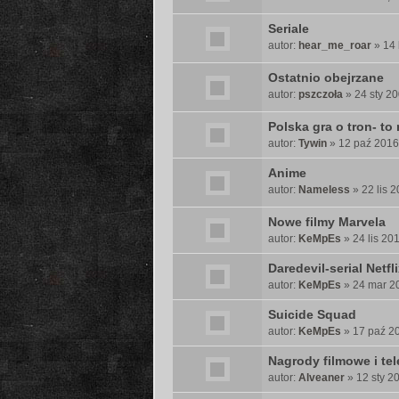
Seriale
autor:
hear_me_roar
» 14 
Ostatnio obejrzane
autor:
pszczoła
» 24 sty 20
Polska gra o tron- to
autor:
Tywin
» 12 paź 2016
Anime
autor:
Nameless
» 22 lis 2
Nowe filmy Marvela
autor:
KeMpEs
» 24 lis 20
Daredevil-serial Netfl
autor:
KeMpEs
» 24 mar 20
Suicide Squad
autor:
KeMpEs
» 17 paź 20
Nagrody filmowe i tel
autor:
Alveaner
» 12 sty 2