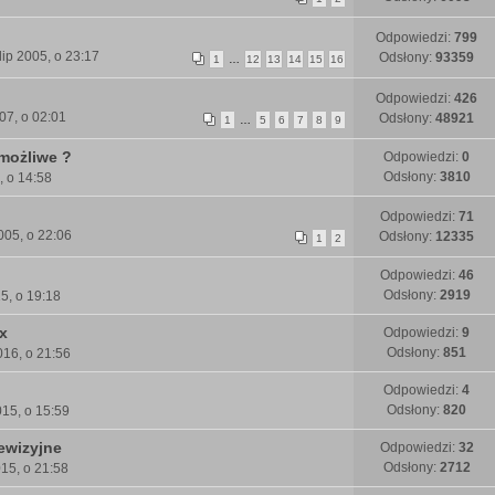
Odpowiedzi:
799
lip 2005, o 23:17
Odsłony:
93359
1
…
12
13
14
15
16
Odpowiedzi:
426
07, o 02:01
Odsłony:
48921
1
…
5
6
7
8
9
 możliwe ?
Odpowiedzi:
0
Odsłony:
3810
, o 14:58
Odpowiedzi:
71
005, o 22:06
Odsłony:
12335
1
2
Odpowiedzi:
46
Odsłony:
2919
15, o 19:18
ix
Odpowiedzi:
9
Odsłony:
851
16, o 21:56
Odpowiedzi:
4
Odsłony:
820
15, o 15:59
ewizyjne
Odpowiedzi:
32
Odsłony:
2712
015, o 21:58