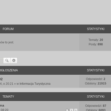
FORUM
STATYSTYKI
Tematy:
20
ów to jest.
Posty:
898
OGŁOSZENIA
STATYSTYKI
02
Odpowiedzi:
2
Odsłony:
21915
4, o 20:21 » w
Informacja Turystyczna
TEMATY
STATYSTYKI
ina
Odpowiedzi:
87
o 08:20
Odsłony:
6093
1
2