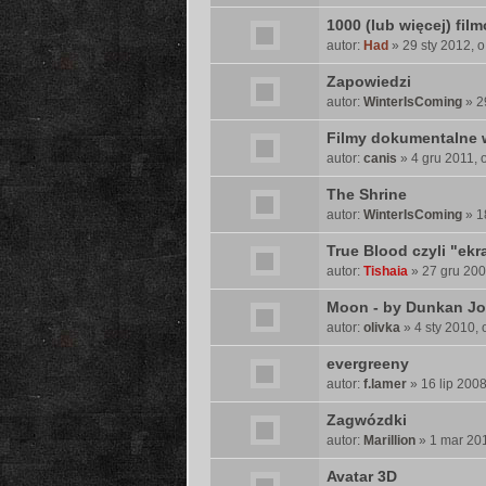
1000 (lub więcej) film
autor:
Had
» 29 sty 2012, o
Zapowiedzi
autor:
WinterIsComing
» 2
Filmy dokumentalne w
autor:
canis
» 4 gru 2011, 
The Shrine
autor:
WinterIsComing
» 1
True Blood czyli "ekr
autor:
Tishaia
» 27 gru 200
Moon - by Dunkan J
autor:
olivka
» 4 sty 2010, 
evergreeny
autor:
f.lamer
» 16 lip 2008
Zagwózdki
autor:
Marillion
» 1 mar 201
Avatar 3D