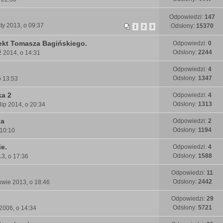
Odpowiedzi:
147
ty 2013, o 09:37
Odsłony:
15370
1
2
3
ekt Tomasza Bagińskiego.
Odpowiedzi:
0
Odsłony:
2244
ź 2014, o 14:31
Odpowiedzi:
4
Odsłony:
1347
o 13:53
a 2
Odpowiedzi:
4
Odsłony:
1313
lip 2014, o 20:34
ia
Odpowiedzi:
2
Odsłony:
1194
 10:10
ie.
Odpowiedzi:
4
Odsłony:
1588
13, o 17:36
Odpowiedzi:
11
Odsłony:
2442
kwie 2013, o 18:46
Odpowiedzi:
29
Odsłony:
5721
2006, o 14:34