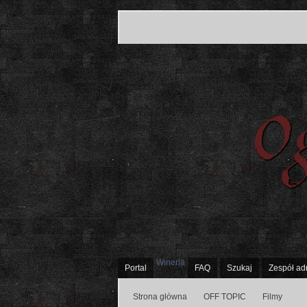
Winerla
Portal
FAQ
Szukaj
Zespół ad
Strona główna
OFF TOPIC
Filmy