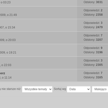
Odsłony:
3031
 o 03:23
Odpowiedzi:
2
Odsłony:
2358
2009, o 21:49
Odpowiedzi:
3
Odsłony:
2479
007, o 15:34
Odpowiedzi:
7
Odsłony:
3207
009, o 20:03
Odpowiedzi:
9
Odsłony:
3196
2009, o 19:21
Odpowiedzi:
3
Odsłony:
2305
, o 22:03
erz
Odpowiedzi:
7
Odsłony:
3165
, o 11:14
 nie starsze niż:
Sortuj wg