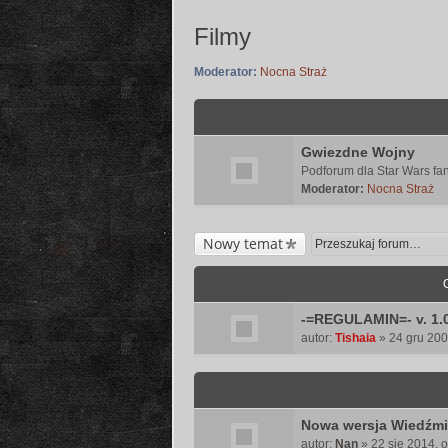
Filmy
Moderator:
Nocna Straż
Gwiezdne Wojny
Podforum dla Star Wars fan
Moderator:
Nocna Straż
Nowy temat
-=REGULAMIN=- v. 1.
autor:
Tishaia
» 24 gru 200
Nowa wersja Wiedźm
autor:
Nan
» 22 sie 2014, 