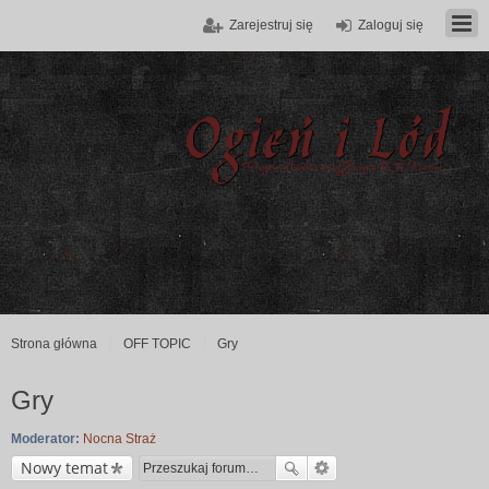
Zarejestruj się
Zaloguj się
Strona główna
OFF TOPIC
Gry
Gry
Moderator:
Nocna Straż
Nowy temat