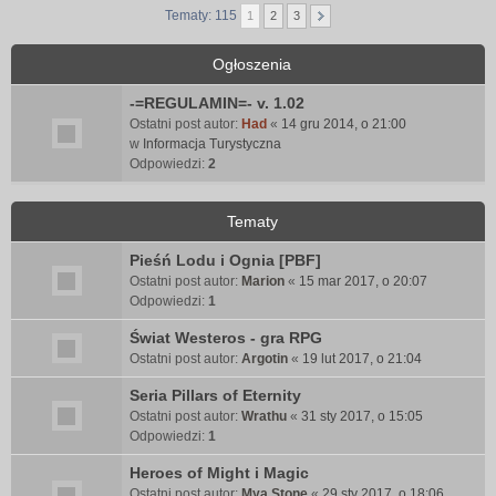
Tematy: 115
1
2
3
Ogłoszenia
-=REGULAMIN=- v. 1.02
Ostatni post autor:
Had
«
14 gru 2014, o 21:00
w
Informacja Turystyczna
Odpowiedzi:
2
Tematy
Pieśń Lodu i Ognia [PBF]
Ostatni post autor:
Marion
«
15 mar 2017, o 20:07
Odpowiedzi:
1
Świat Westeros - gra RPG
Ostatni post autor:
Argotin
«
19 lut 2017, o 21:04
Seria Pillars of Eternity
Ostatni post autor:
Wrathu
«
31 sty 2017, o 15:05
Odpowiedzi:
1
Heroes of Might i Magic
Ostatni post autor:
Mya Stone
«
29 sty 2017, o 18:06