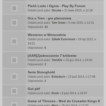
Pieśń Lodu i Ognia - Play By Forum
Ostatni post autor:
Skryba
«
21 kwie 2015, o 12:26
Gra o Tron - gra planszowa
Ostatni post autor:
Tom Snow
«
5 mar 2015, o 12:31
Odpowiedzi:
43
Westeros w Minecrafcie
Ostatni post autor:
Żółwik Estermont
«
29 sty 2015, o
19:21
Odpowiedzi:
6
[AAR]Zjednoczenie 7 królestw
Ostatni post autor:
TimOOv
«
23 gru 2014, o 19:30
Odpowiedzi:
2
Seria Stronghold
Ostatni post autor:
Bzhydack
«
15 paź 2014, o 17:48
Odpowiedzi:
2
Got pbf
Ostatni post autor:
Rosh
«
8 paź 2014, o 19:07
Game of Thrones - Mod do Crusader Kings II
Ostatni post autor:
Mars
«
26 wrz 2014, o 12:32