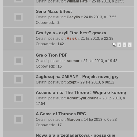
Ostatni post autor:
William Fate
«
25 lis 2013, o 23:55
Seria Mass Effect
Ostatni post autor:
Cecylio
«
24 lis 2013, o 17:55
Odpowiedzi:
2
Gra życia - czyli "the best" gracza
Ostatni post autor:
Asiek
«
21 lis 2013, o 22:38
Odpowiedzi:
142
1
2
3
Gra o Tron PBF
Ostatni post autor:
rasmor
«
31 sie 2013, o 19:43
Odpowiedzi:
15
Zagłosuj na ZMIANY - Projekt nowej gry
Ostatni post autor:
Szept
«
29 sie 2013, o 08:12
Ascension to The Throne : Wojna o koronę
Ostatni post autor:
AdrainSynEdraina
«
28 lip 2013, o
17:54
A Game of Thrones RPG
Ostatni post autor:
Marcon
«
14 lip 2013, o 09:23
Odpowiedzi:
17
Nowa gra przeglądarkowa - poszukuję