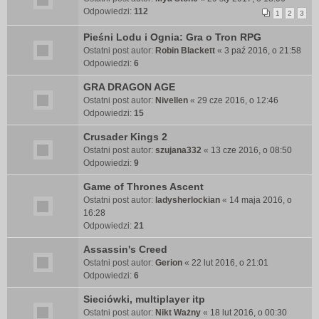
Odpowiedzi:
112
1
2
3
Pieśni Lodu i Ognia: Gra o Tron RPG
Ostatni post autor:
Robin Blackett
«
3 paź 2016, o 21:58
Odpowiedzi:
6
GRA DRAGON AGE
Ostatni post autor:
Nivellen
«
29 cze 2016, o 12:46
Odpowiedzi:
15
Crusader Kings 2
Ostatni post autor:
szujana332
«
13 cze 2016, o 08:50
Odpowiedzi:
9
Game of Thrones Ascent
Ostatni post autor:
ladysherlockian
«
14 maja 2016, o
16:28
Odpowiedzi:
21
Assassin's Creed
Ostatni post autor:
Gerion
«
22 lut 2016, o 21:01
Odpowiedzi:
6
Sieciówki, multiplayer itp
Ostatni post autor:
Nikt Ważny
«
18 lut 2016, o 00:30