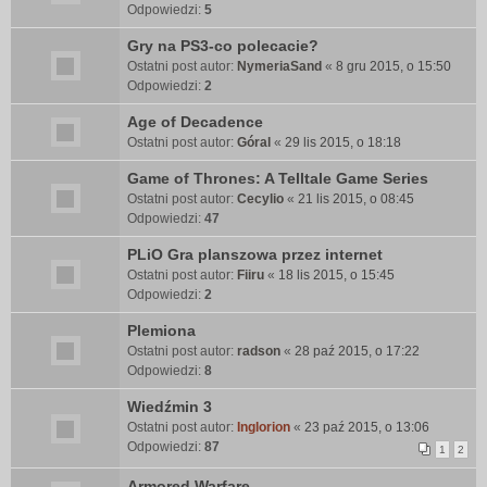
Odpowiedzi:
5
Gry na PS3-co polecacie?
Ostatni post autor:
NymeriaSand
«
8 gru 2015, o 15:50
Odpowiedzi:
2
Age of Decadence
Ostatni post autor:
Góral
«
29 lis 2015, o 18:18
Game of Thrones: A Telltale Game Series
Ostatni post autor:
Cecylio
«
21 lis 2015, o 08:45
Odpowiedzi:
47
PLiO Gra planszowa przez internet
Ostatni post autor:
Fiiru
«
18 lis 2015, o 15:45
Odpowiedzi:
2
Plemiona
Ostatni post autor:
radson
«
28 paź 2015, o 17:22
Odpowiedzi:
8
Wiedźmin 3
Ostatni post autor:
Inglorion
«
23 paź 2015, o 13:06
Odpowiedzi:
87
1
2
Armored Warfare