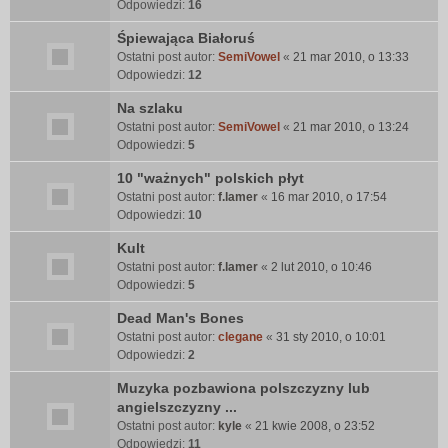
Odpowiedzi:
16
Śpiewająca Białoruś
Ostatni post autor:
SemiVowel
«
21 mar 2010, o 13:33
Odpowiedzi:
12
Na szlaku
Ostatni post autor:
SemiVowel
«
21 mar 2010, o 13:24
Odpowiedzi:
5
10 "ważnych" polskich płyt
Ostatni post autor:
f.lamer
«
16 mar 2010, o 17:54
Odpowiedzi:
10
Kult
Ostatni post autor:
f.lamer
«
2 lut 2010, o 10:46
Odpowiedzi:
5
Dead Man's Bones
Ostatni post autor:
clegane
«
31 sty 2010, o 10:01
Odpowiedzi:
2
Muzyka pozbawiona polszczyzny lub
angielszczyzny ...
Ostatni post autor:
kyle
«
21 kwie 2008, o 23:52
Odpowiedzi:
11