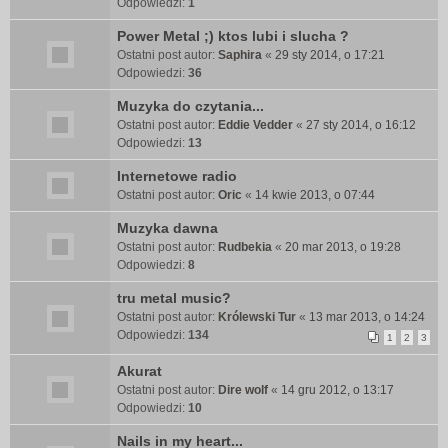
Odpowiedzi:
1
Power Metal ;) ktos lubi i slucha ?
Ostatni post autor:
Saphira
«
29 sty 2014, o 17:21
Odpowiedzi:
36
Muzyka do czytania...
Ostatni post autor:
Eddie Vedder
«
27 sty 2014, o 16:12
Odpowiedzi:
13
Internetowe radio
Ostatni post autor:
Oric
«
14 kwie 2013, o 07:44
Muzyka dawna
Ostatni post autor:
Rudbekia
«
20 mar 2013, o 19:28
Odpowiedzi:
8
tru metal music?
Ostatni post autor:
Królewski Tur
«
13 mar 2013, o 14:24
Odpowiedzi:
134
1
2
3
Akurat
Ostatni post autor:
Dire wolf
«
14 gru 2012, o 13:17
Odpowiedzi:
10
Nails in my heart...