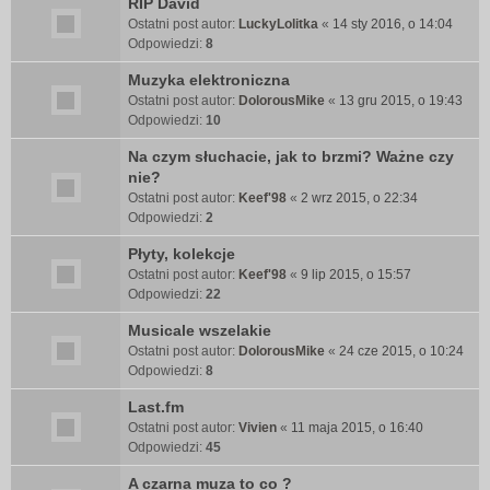
RIP David
Ostatni post autor:
LuckyLolitka
«
14 sty 2016, o 14:04
Odpowiedzi:
8
Muzyka elektroniczna
Ostatni post autor:
DolorousMike
«
13 gru 2015, o 19:43
Odpowiedzi:
10
Na czym słuchacie, jak to brzmi? Ważne czy
nie?
Ostatni post autor:
Keef'98
«
2 wrz 2015, o 22:34
Odpowiedzi:
2
Płyty, kolekcje
Ostatni post autor:
Keef'98
«
9 lip 2015, o 15:57
Odpowiedzi:
22
Musicale wszelakie
Ostatni post autor:
DolorousMike
«
24 cze 2015, o 10:24
Odpowiedzi:
8
Last.fm
Ostatni post autor:
Vivien
«
11 maja 2015, o 16:40
Odpowiedzi:
45
A czarna muza to co ?