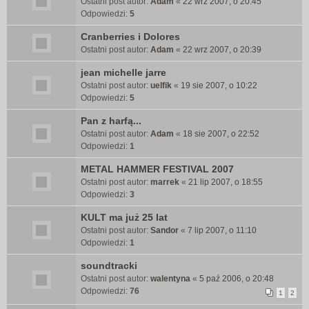
Ostatni post autor:
Adam
«
22 wrz 2007, o 20:45
Odpowiedzi:
5
Cranberries i Dolores
Ostatni post autor:
Adam
«
22 wrz 2007, o 20:39
jean michelle jarre
Ostatni post autor:
uelfik
«
19 sie 2007, o 10:22
Odpowiedzi:
5
Pan z harfą...
Ostatni post autor:
Adam
«
18 sie 2007, o 22:52
Odpowiedzi:
1
METAL HAMMER FESTIVAL 2007
Ostatni post autor:
marrek
«
21 lip 2007, o 18:55
Odpowiedzi:
3
KULT ma już 25 lat
Ostatni post autor:
Sandor
«
7 lip 2007, o 11:10
Odpowiedzi:
1
soundtracki
Ostatni post autor:
walentyna
«
5 paź 2006, o 20:48
Odpowiedzi:
76
1
2