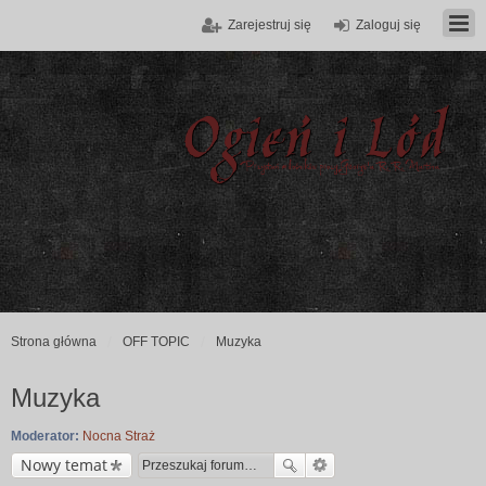
Zarejestruj się
Zaloguj się
Strona główna
OFF TOPIC
Muzyka
Muzyka
Moderator:
Nocna Straż
Nowy temat