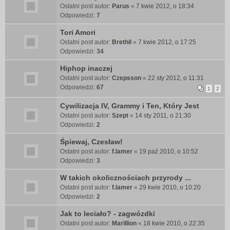
Ostatni post autor:
Parus
«
7 kwie 2012, o 18:34
Odpowiedzi:
7
Tori Amori
Ostatni post autor:
Brethil
«
7 kwie 2012, o 17:25
Odpowiedzi:
34
Hiphop inaczej
Ostatni post autor:
Czepsson
«
22 sty 2012, o 11:31
Odpowiedzi:
67
1
2
Cywilizacja IV, Grammy i Ten, Który Jest
Ostatni post autor:
Szept
«
14 sty 2011, o 21:30
Odpowiedzi:
2
Śpiewaj, Czesław!
Ostatni post autor:
f.lamer
«
19 paź 2010, o 10:52
Odpowiedzi:
3
W takich okolicznościach przyrody ...
Ostatni post autor:
f.lamer
«
29 kwie 2010, o 10:20
Odpowiedzi:
2
Jak to leciało? - zagwózdki
Ostatni post autor:
Marillion
«
18 kwie 2010, o 22:35