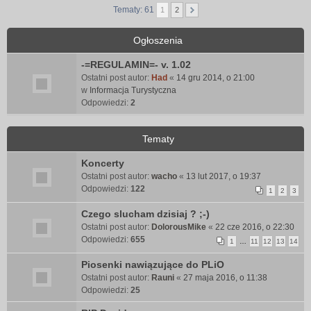
Tematy: 61
1
2
Ogłoszenia
-=REGULAMIN=- v. 1.02
Ostatni post autor:
Had
«
14 gru 2014, o 21:00
w
Informacja Turystyczna
Odpowiedzi:
2
Tematy
Koncerty
Ostatni post autor:
wacho
«
13 lut 2017, o 19:37
Odpowiedzi:
122
1
2
3
Czego slucham dzisiaj ? ;-)
Ostatni post autor:
DolorousMike
«
22 cze 2016, o 22:30
Odpowiedzi:
655
1
…
11
12
13
14
Piosenki nawiązujące do PLiO
Ostatni post autor:
Rauni
«
27 maja 2016, o 11:38
Odpowiedzi:
25