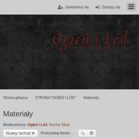
Zarejestruj się
Zaloguj się
Strona główna
STRONA "OGIEŃ I LÓD"
Materiały
Materiały
Moderatorzy:
Ogień i Lód
,
Nocna Straż
Nowy temat