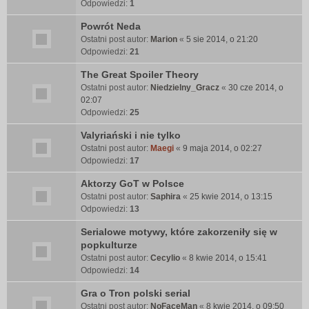
Odpowiedzi:
1
Powrót Neda
Ostatni post autor:
Marion
«
5 sie 2014, o 21:20
Odpowiedzi:
21
The Great Spoiler Theory
Ostatni post autor:
Niedzielny_Gracz
«
30 cze 2014, o
02:07
Odpowiedzi:
25
Valyriański i nie tylko
Ostatni post autor:
Maegi
«
9 maja 2014, o 02:27
Odpowiedzi:
17
Aktorzy GoT w Polsce
Ostatni post autor:
Saphira
«
25 kwie 2014, o 13:15
Odpowiedzi:
13
Serialowe motywy, które zakorzeniły się w
popkulturze
Ostatni post autor:
Cecylio
«
8 kwie 2014, o 15:41
Odpowiedzi:
14
Gra o Tron polski serial
Ostatni post autor:
NoFaceMan
«
8 kwie 2014, o 09:50