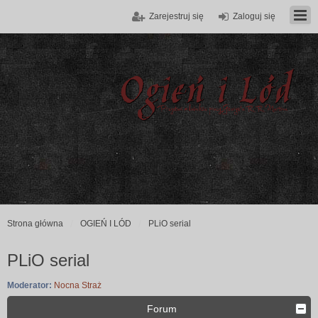
Zarejestruj się
Zaloguj się
Strona główna
OGIEŃ I LÓD
PLiO serial
PLiO serial
Moderator:
Nocna Straż
Forum