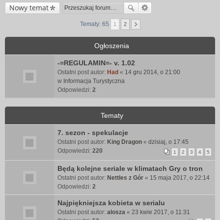
Nowy temat
Tematy: 65
1
2
Ogłoszenia
-=REGULAMIN=- v. 1.02
Ostatni post autor:
Had
«
14 gru 2014, o 21:00
w
Informacja Turystyczna
Odpowiedzi:
2
Tematy
7. sezon - spekulacje
Ostatni post autor:
King Dragon
«
dzisiaj, o 17:45
Odpowiedzi:
220
1
2
3
4
5
Będą kolejne seriale w klimatach Gry o tron
Ostatni post autor:
Nettles z Gór
«
15 maja 2017, o 22:14
Odpowiedzi:
2
Najpiękniejsza kobieta w serialu
Ostatni post autor:
alosza
«
23 kwie 2017, o 11:31