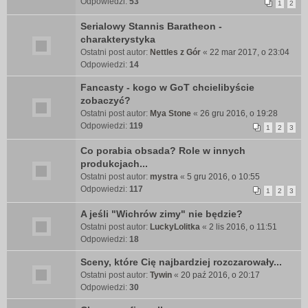
Odpowiedzi:
53
1
2
Serialowy Stannis Baratheon -
charakterystyka
Ostatni post autor:
Nettles z Gór
«
22 mar 2017, o 23:04
Odpowiedzi:
14
Fancasty - kogo w GoT chcielibyście
zobaczyć?
Ostatni post autor:
Mya Stone
«
26 gru 2016, o 19:28
Odpowiedzi:
119
1
2
3
Co porabia obsada? Role w innych
produkcjach...
Ostatni post autor:
mystra
«
5 gru 2016, o 10:55
Odpowiedzi:
117
1
2
3
A jeśli "Wichrów zimy" nie będzie?
Ostatni post autor:
LuckyLolitka
«
2 lis 2016, o 11:51
Odpowiedzi:
18
Sceny, które Cię najbardziej rozczarowały...
Ostatni post autor:
Tywin
«
20 paź 2016, o 20:17
Odpowiedzi:
30