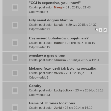
"CGI is expensive, you know!"
Ostatni post autor:
Maegi
«
5 lip 2015, o 21:43
Odpowiedzi:
6
Gdy serial dogoni Martina...
Ostatni post autor:
karwis_
«
29 cze 2015, o 14:37
Odpowiedzi:
91
1
2
Czy śmierć bohaterów obojętnieje?
Ostatni post autor:
Hathor
«
28 cze 2015, o 18:19
Odpowiedzi:
15
wrocław o grze o tron
Ostatni post autor:
szmulka
«
10 maja 2015, o 19:34
Metamorfozy, czyli jak było na początku.
Ostatni post autor:
Vivien
«
23 lut 2015, o 19:11
Odpowiedzi:
5
Gendry
Ostatni post autor:
LuckyLolitka
«
23 wrz 2014, o 18:13
Odpowiedzi:
23
Game of Thrones locations
Ostatni post autor:
Junki
«
28 sie 2014, o 16:10