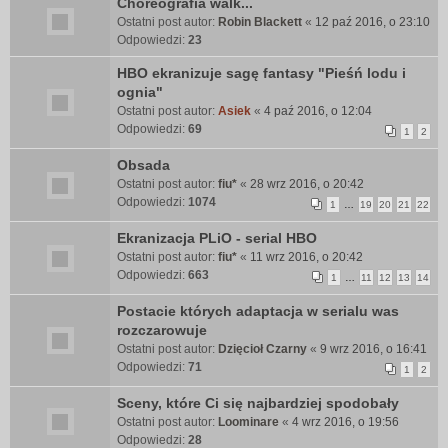
Choreografia walk...
Ostatni post autor:
Robin Blackett
«
12 paź 2016, o 23:10
Odpowiedzi:
23
HBO ekranizuje sagę fantasy "Pieśń lodu i
ognia"
Ostatni post autor:
Asiek
«
4 paź 2016, o 12:04
Odpowiedzi:
69
1
2
Obsada
Ostatni post autor:
fiu*
«
28 wrz 2016, o 20:42
Odpowiedzi:
1074
1
…
19
20
21
22
Ekranizacja PLiO - serial HBO
Ostatni post autor:
fiu*
«
11 wrz 2016, o 20:42
Odpowiedzi:
663
1
…
11
12
13
14
Postacie których adaptacja w serialu was
rozczarowuje
Ostatni post autor:
Dzięcioł Czarny
«
9 wrz 2016, o 16:41
Odpowiedzi:
71
1
2
Sceny, które Ci się najbardziej spodobały
Ostatni post autor:
Loominare
«
4 wrz 2016, o 19:56
Odpowiedzi:
28