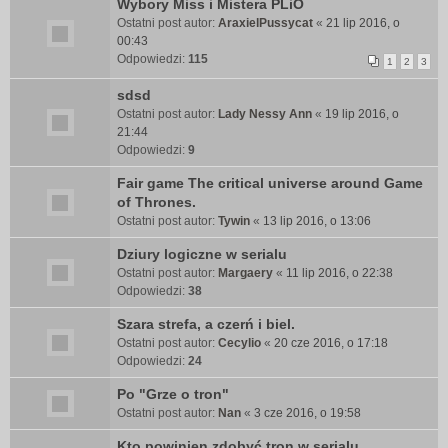
Wybory Miss i Mistera PLiO
Ostatni post autor:
AraxielPussycat
«
21 lip 2016, o
00:43
Odpowiedzi:
115
1
2
3
sdsd
Ostatni post autor:
Lady Nessy Ann
«
19 lip 2016, o
21:44
Odpowiedzi:
9
Fair game The critical universe around Game
of Thrones.
Ostatni post autor:
Tywin
«
13 lip 2016, o 13:06
Dziury logiczne w serialu
Ostatni post autor:
Margaery
«
11 lip 2016, o 22:38
Odpowiedzi:
38
Szara strefa, a czerń i biel.
Ostatni post autor:
Cecylio
«
20 cze 2016, o 17:18
Odpowiedzi:
24
Po "Grze o tron"
Ostatni post autor:
Nan
«
3 cze 2016, o 19:58
Kto powinien zdobyć tron w serialu.