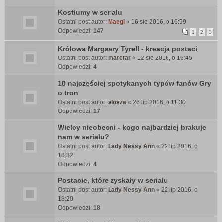
Kostiumy w serialu
Ostatni post autor:
Maegi
«
16 sie 2016, o 16:59
Odpowiedzi:
147
1
2
3
Królowa Margaery Tyrell - kreacja postaci
Ostatni post autor:
marcfar
«
12 sie 2016, o 16:45
Odpowiedzi:
4
10 najczęściej spotykanych typów fanów Gry
o tron
Ostatni post autor:
alosza
«
26 lip 2016, o 11:30
Odpowiedzi:
17
Wielcy nieobecni - kogo najbardziej brakuje
nam w serialu?
Ostatni post autor:
Lady Nessy Ann
«
22 lip 2016, o
18:32
Odpowiedzi:
4
Postacie, które zyskały w serialu
Ostatni post autor:
Lady Nessy Ann
«
22 lip 2016, o
18:20
Odpowiedzi:
18