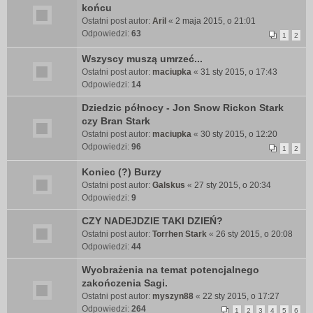
końcu
Ostatni post autor:
Aril
«
2 maja 2015, o 21:01
Odpowiedzi:
63
1
2
Wszyscy muszą umrzeć...
Ostatni post autor:
maciupka
«
31 sty 2015, o 17:43
Odpowiedzi:
14
Dziedzic północy - Jon Snow Rickon Stark
czy Bran Stark
Ostatni post autor:
maciupka
«
30 sty 2015, o 12:20
Odpowiedzi:
96
1
2
Koniec (?) Burzy
Ostatni post autor:
Galskus
«
27 sty 2015, o 20:34
Odpowiedzi:
9
CZY NADEJDZIE TAKI DZIEŃ?
Ostatni post autor:
Torrhen Stark
«
26 sty 2015, o 20:08
Odpowiedzi:
44
Wyobrażenia na temat potencjalnego
zakończenia Sagi.
Ostatni post autor:
myszyn88
«
22 sty 2015, o 17:27
Odpowiedzi:
264
1
2
3
4
5
6