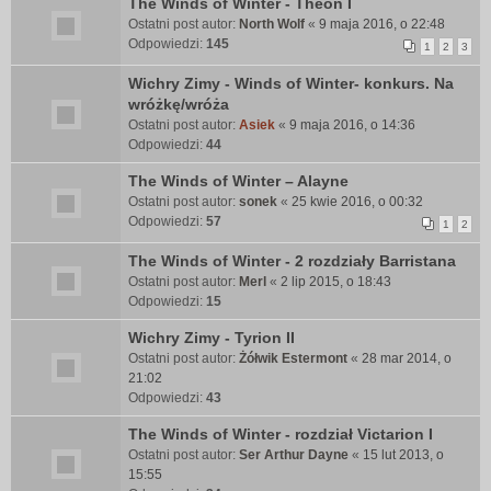
The Winds of Winter - Theon I
Ostatni post autor:
North Wolf
«
9 maja 2016, o 22:48
Odpowiedzi:
145
1
2
3
Wichry Zimy - Winds of Winter- konkurs. Na
wróżkę/wróża
Ostatni post autor:
Asiek
«
9 maja 2016, o 14:36
Odpowiedzi:
44
The Winds of Winter – Alayne
Ostatni post autor:
sonek
«
25 kwie 2016, o 00:32
Odpowiedzi:
57
1
2
The Winds of Winter - 2 rozdziały Barristana
Ostatni post autor:
Merl
«
2 lip 2015, o 18:43
Odpowiedzi:
15
Wichry Zimy - Tyrion II
Ostatni post autor:
Żółwik Estermont
«
28 mar 2014, o
21:02
Odpowiedzi:
43
The Winds of Winter - rozdział Victarion I
Ostatni post autor:
Ser Arthur Dayne
«
15 lut 2013, o
15:55