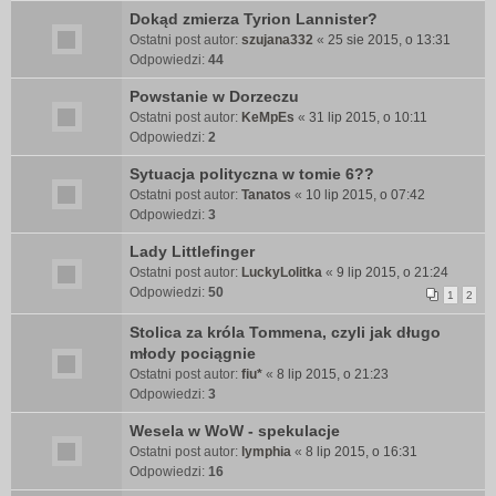
Dokąd zmierza Tyrion Lannister?
Ostatni post autor:
szujana332
«
25 sie 2015, o 13:31
Odpowiedzi:
44
Powstanie w Dorzeczu
Ostatni post autor:
KeMpEs
«
31 lip 2015, o 10:11
Odpowiedzi:
2
Sytuacja polityczna w tomie 6??
Ostatni post autor:
Tanatos
«
10 lip 2015, o 07:42
Odpowiedzi:
3
Lady Littlefinger
Ostatni post autor:
LuckyLolitka
«
9 lip 2015, o 21:24
Odpowiedzi:
50
1
2
Stolica za króla Tommena, czyli jak długo
młody pociągnie
Ostatni post autor:
fiu*
«
8 lip 2015, o 21:23
Odpowiedzi:
3
Wesela w WoW - spekulacje
Ostatni post autor:
lymphia
«
8 lip 2015, o 16:31
Odpowiedzi:
16