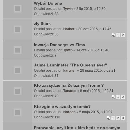
Wybór Dorana
Ostatni post autor:
Tywin
«
2 lip 2015, o 12:30
Odpowiedzi:
38
zły Stark
Ostatni post autor:
Hathor
«
30 cze 2015, o 17:45
Odpowiedzi:
56
1
2
Inwazja Daenerys vs Zima
Ostatni post autor:
Tywin
«
14 cze 2015, o 15:40
Odpowiedzi:
7
Jaime Lanninster "The Queenslayer"
Ostatni post autor:
karwis_
«
28 maja 2015, o 02:21
Odpowiedzi:
37
Kto zasiądzie na Żelaznym Tronie ?
Ostatni post autor:
Tanatos
«
8 maja 2015, o 22:31
Odpowiedzi:
79
1
2
Kto zginie w szóstym tomie?
Ostatni post autor:
Noreen
«
5 maja 2015, o 13:07
Odpowiedzi:
110
1
2
3
Parowanie, czyli kto z kim będzie na samym