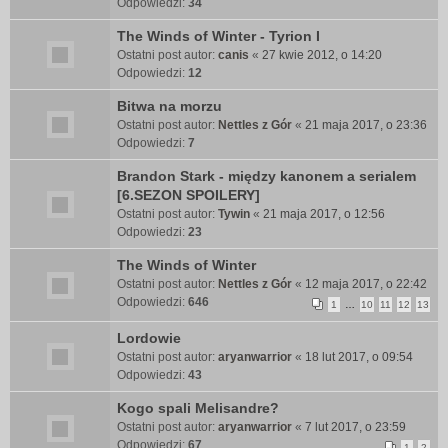
Odpowiedzi:
34
The Winds of Winter - Tyrion I
Ostatni post autor:
canis
«
27 kwie 2012, o 14:20
Odpowiedzi:
12
Bitwa na morzu
Ostatni post autor:
Nettles z Gór
«
21 maja 2017, o 23:36
Odpowiedzi:
7
Brandon Stark - między kanonem a serialem
[6.SEZON SPOILERY]
Ostatni post autor:
Tywin
«
21 maja 2017, o 12:56
Odpowiedzi:
23
The Winds of Winter
Ostatni post autor:
Nettles z Gór
«
12 maja 2017, o 22:42
Odpowiedzi:
646
1
…
10
11
12
13
Lordowie
Ostatni post autor:
aryanwarrior
«
18 lut 2017, o 09:54
Odpowiedzi:
43
Kogo spali Melisandre?
Ostatni post autor:
aryanwarrior
«
7 lut 2017, o 23:59
Odpowiedzi:
67
1
2