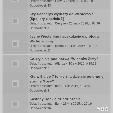
Ostatni post autor:
Luiza
«
26 cze 2016, o 23:00
Odpowiedzi:
43
Czy Daenerys wyruszy do Westeros?
[Spojlery z serialu?]
Ostatni post autor:
Cecylio
«
21 maja 2016, o 07:36
Odpowiedzi:
2
Jeyne Westerling i spekulacje o prologu
Wichrów Zimy
Ostatni post autor:
elenai
«
24 kwie 2016, o 01:32
Odpowiedzi:
11
Co kryje się pod nazwą "Wichrów Zimy"
Ostatni post autor:
Alleras
«
10 sty 2016, o 19:22
Odpowiedzi:
2
Kto w 6 albo 7 tomie znajdzie się po drugiej
stronie Mocy?
Ostatni post autor:
fiu*
«
14 lis 2015, o 13:55
Odpowiedzi:
3
Casterly Rock a dziedziczenie
Ostatni post autor:
fiu*
«
23 wrz 2015, o 20:16
Odpowiedzi:
96
1
2