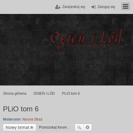
Zarejestruj się
Zaloguj się
Strona główna
OGIEŃ I LÓD
PLiO tom 6
PLiO tom 6
Moderator:
Nocna Straż
Nowy temat