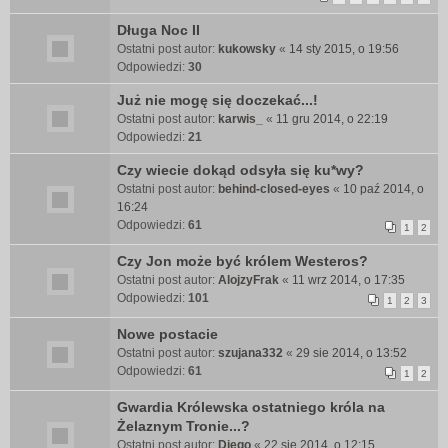
Długa Noc II
Ostatni post autor:
kukowsky
«
14 sty 2015, o 19:56
Odpowiedzi:
30
Już nie mogę się doczekać...!
Ostatni post autor:
karwis_
«
11 gru 2014, o 22:19
Odpowiedzi:
21
Czy wiecie dokąd odsyła się ku*wy?
Ostatni post autor:
behind-closed-eyes
«
10 paź 2014, o
16:24
Odpowiedzi:
61
1
2
Czy Jon może być królem Westeros?
Ostatni post autor:
AlojzyFrak
«
11 wrz 2014, o 17:35
Odpowiedzi:
101
1
2
3
Nowe postacie
Ostatni post autor:
szujana332
«
29 sie 2014, o 13:52
Odpowiedzi:
61
1
2
Gwardia Królewska ostatniego króla na
Żelaznym Tronie...?
Ostatni post autor:
Diego
«
22 sie 2014, o 12:15