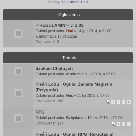
Tematy: 15 • Strona
1
z
1
Ogłoszenia
-=REGULAMIN=- v. 1.02
Ostatni post autor:
Had
«
14 gru 2014, o 21:00
w
Informacja Turystyczna
Odpowiedzi:
2
Tematy
Szukam Chętnych
Ostatni post autor:
mrokota
«
6 lut 2016, o 22:01
Pieśń Lodu i Ognia: Zemsta Magistra
(Przygoda)
Ostatni post autor:
Hes
«
11 lip 2015, o 17:02
Odpowiedzi:
190
1
2
3
4
RPG
Ostatni post autor:
Bzhydack
«
16 cze 2015, o 12:24
Odpowiedzi:
127
1
2
3
Pieśń Lodu i Ognia: RPG (Rekrutacja)