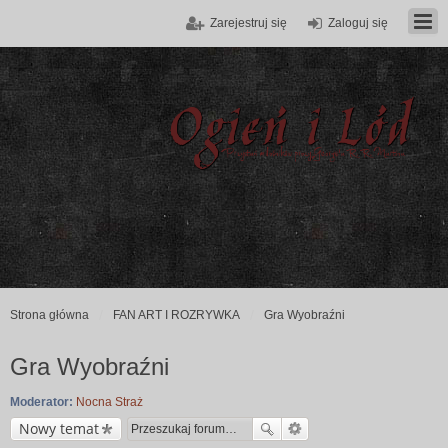
Zarejestruj się
Zaloguj się
Strona główna
FAN ART I ROZRYWKA
Gra Wyobraźni
Gra Wyobraźni
Moderator:
Nocna Straż
Nowy temat