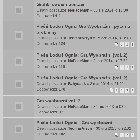
Grafiki swoich postaci
Ostatni post autor:
NoFaceMan
«
30 sie 2014, o 17:00
Odpowiedzi:
1
Pieśń Lodu i Ognia Gra Wyobraźni - pytania i
problemy
Ostatni post autor:
TeomarArryn
«
15 cze 2014, o 16:07
Odpowiedzi:
124
1
2
3
Pieśń Lodu i Ognia: Gra Wyobraźni (vol. 2)
Ostatni post autor:
NoFaceMan
«
3 mar 2014, o 17:22
Odpowiedzi:
116
1
2
3
Pieśń Lodu i Ognia: Gra Wyobraźni (vol. 2)
Ostatni post autor:
Bzhydack
«
2 mar 2014, o 21:21
Odpowiedzi:
170
1
2
3
4
Gra wyobraźni vol. 2
Ostatni post autor:
NoFaceMan
«
31 gru 2013, o 08:26
Odpowiedzi:
37
Pieśń Lodu i Ognia - Gra wyobraźni
Ostatni post autor:
TeomarArryn
«
30 gru 2013, o 22:32
Odpowiedzi:
102
1
2
3