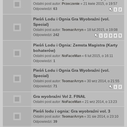
Ostatni post autor:
Przeczenie
«
21 kwie 2015, o 19:57
Odpowiedzi:
63
1
2
Pieśń Lodu i Ognia Gra Wyobraźni (vol.
Special)
Ostatni post autor:
TeomarArryn
«
18 lut 2015, o 19:08
Odpowiedzi:
242
1
2
3
4
5
Pieśń Lodu i Ognia: Zemsta Magistra (Karty
bohaterów)
Ostatni post autor:
NoFaceMan
«
6 lut 2015, o 16:11
Odpowiedzi:
1
Pieśń Lodu i Ognia Gra Wyobraźni (vol.
Special)
Ostatni post autor:
TeomarArryn
«
30 wrz 2014, o 21:55
Odpowiedzi:
71
1
2
Gra wyobraźni Vol 2. FINAŁ
Ostatni post autor:
NoFaceMan
«
21 wrz 2014, o 13:23
Pieśń lodu i ognia: Gra wyobraźni vol. 3
Ostatni post autor:
TeomarArryn
«
31 sie 2014, o 23:10
Odpowiedzi:
39