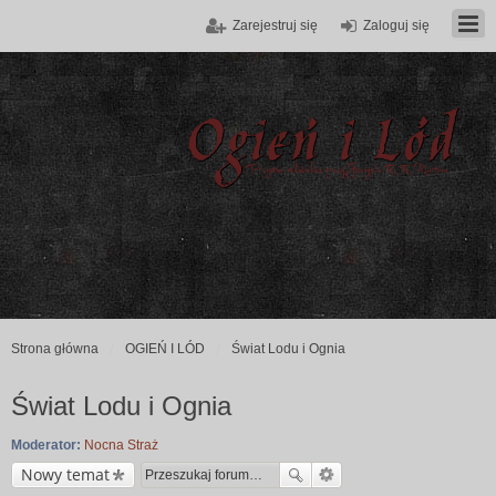
Zarejestruj się
Zaloguj się
Strona główna
OGIEŃ I LÓD
Świat Lodu i Ognia
Świat Lodu i Ognia
Moderator:
Nocna Straż
Nowy temat