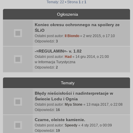
Tematy: 22 • Strona
1
z
1
Ogłoszenia
Koniec okresu ochronnego na spoilery ze
ŚLiO
Ostatni post autor:
Il Biondo
«
2 wrz 2015, o 17:10
Odpowiedzi:
3
-=REGULAMIN=- v. 1.02
Ostatni post autor:
Had
«
14 gru 2014, o 21:00
w
Informacja Turystyczna
Odpowiedzi:
2
Tematy
Błędy nieścisłości i nadinterpretacje w
Świecie Lodu i Ognia
Ostatni post autor:
Mya Stone
«
13 maja 2017, o 22:08
Odpowiedzi:
16
Czarne, oleiste kamienie.
Ostatni post autor:
Speedy
«
4 sty 2017, o 00:09
Odpowiedzi:
19