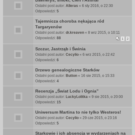
Daenerys, smoki, Cień i Asshai
Ostatni post autor:
Alleras
«
6 sty 2016, o 22:30
Odpowiedzi:
5
Tajemnicza choroba nękająca ród
Targaryenów
Ostatni post autor:
dr.kreaven
«
8 wrz 2015, o 10:11
Odpowiedzi:
88
1
2
Szczur, Jastrząb i Świnia
Ostatni post autor:
Cecylio
«
6 wrz 2015, o 22:42
Odpowiedzi:
6
Drzewo genealogiczne Starków
Ostatni post autor:
Button
«
16 sie 2015, o 15:33
Odpowiedzi:
4
Recenzja „Świat Lodu i Ognia”
Ostatni post autor:
LuckyLolitka
«
9 sie 2015, o 20:00
Odpowiedzi:
15
Uniwersum Martina to nie tylko Westeros!
Ostatni post autor:
Cecylio
«
29 cze 2015, o 23:16
Odpowiedzi:
5
Starkowie i ich absencja w wydarzeniach na