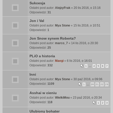
Sukcesja
Ostatni post autor:
AlojzyFrak
«
20 lis 2016, o 15:16
Odpowiedzi:
31
Jon i Val
Ostatni post autor:
Mya Stone
«
15 lis 2016, o 10:51
Odpowiedzi:
1
Jon Snow synem Roberta?
Ostatni post autor:
marco_7
«
14 lis 2016, o 20:30
Odpowiedzi:
25
PLiO a historia
Ostatni post autor:
Maegi
«
6 lis 2016, o 16:01
Odpowiedzi:
332
1
…
4
5
6
7
Inni
Ostatni post autor:
Mya Stone
«
30 paź 2016, o 09:06
Odpowiedzi:
1109
1
…
20
21
22
23
Asshai w cieniu
Ostatni post autor:
WielkiMou
«
23 paź 2016, o 20:34
Odpowiedzi:
118
1
2
3
Ulubiony bohater