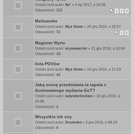
Ostatni post autor:
fiu*
«
4 sty 2017, o 20:36
Odpowiedzi:
112
1
2
3
Melisandre
Ostatni post autor:
Mya Stone
«
26 gru 2016, o 20:57
Odpowiedzi:
72
1
2
Magister Illyrio
Ostatni post autor:
aryanwarrior
«
21 gru 2016, o 10:04
Odpowiedzi:
10
lista POVów
Ostatni post autor:
Mya Stone
«
16 gru 2016, o 21:03
Odpowiedzi:
42
Jaką scenę przedstawia ta tapeta z
ilustrowanego wydania GoT?
Ostatni post autor:
ladysherlockian
«
10 gru 2016, o
15:06
Odpowiedzi:
2
Wszystkie ich sny
Ostatni post autor:
Drazenko
«
3 gru 2016, o 09:18
Odpowiedzi:
4