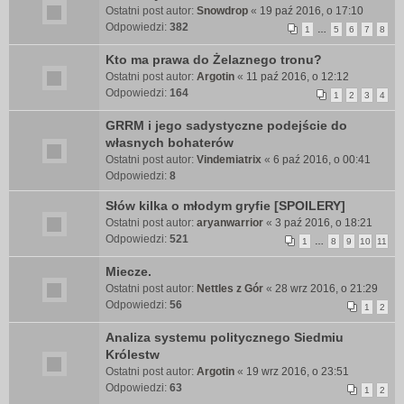
Ostatni post autor:
Snowdrop
«
19 paź 2016, o 17:10
Odpowiedzi:
382
1
…
5
6
7
8
Kto ma prawa do Żelaznego tronu?
Ostatni post autor:
Argotin
«
11 paź 2016, o 12:12
Odpowiedzi:
164
1
2
3
4
GRRM i jego sadystyczne podejście do
własnych bohaterów
Ostatni post autor:
Vindemiatrix
«
6 paź 2016, o 00:41
Odpowiedzi:
8
Słów kilka o młodym gryfie [SPOILERY]
Ostatni post autor:
aryanwarrior
«
3 paź 2016, o 18:21
Odpowiedzi:
521
1
…
8
9
10
11
Miecze.
Ostatni post autor:
Nettles z Gór
«
28 wrz 2016, o 21:29
Odpowiedzi:
56
1
2
Analiza systemu politycznego Siedmiu
Królestw
Ostatni post autor:
Argotin
«
19 wrz 2016, o 23:51
Odpowiedzi:
63
1
2