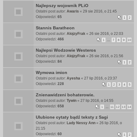
Najlepszy wojownik PLiO
Ostatni post autor:
Awaris
«
29 sie 2016, o 21:45
Odpowiedzi:
65
1
2
Stannis Baratheon
Ostatni post autor:
AlojzyFrak
«
26 sie 2016, o 22:03
Odpowiedzi:
466
1
…
7
8
9
10
Najlepsi Wodzowie Westeros
Ostatni post autor:
AlojzyFrak
«
26 sie 2016, o 21:56
Odpowiedzi:
84
1
2
Wymowa imion
Ostatni post autor:
Ayesha
«
27 lip 2016, o 23:37
Odpowiedzi:
228
1
2
3
4
5
Znienawidzeni bohaterowie.
Ostatni post autor:
Tywin
«
27 lip 2016, o 14:55
Odpowiedzi:
658
1
…
11
12
13
14
Ulubione cytaty bądź teksty z Sagi
Ostatni post autor:
Lady Nessy Ann
«
26 lip 2016, o
21:15
Odpowiedzi:
60
1
2