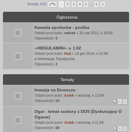
Tematy: 416
1
2
3
4
5
…
9
Ogłoszenia
Kwestia spoilerów - prośba
Ostatni post autor:
valvae
«
30 cze 2011, o 18:09
Odpowiedzi:
9
-=REGULAMIN=- v. 1.02
Ostatni post autor:
Had
«
14 gru 2014, o 21:00
w
Informacja Turystyczna
Odpowiedzi:
2
Tematy
Inwazja na Dorzecze.
Ostatni post autor:
Asiek
«
wczoraj, o 12:04
Odpowiedzi:
54
1
2
Ogar - temat scalony z DOS (Dyskutujący O
Ogarze)
Ostatni post autor:
Asiek
«
wczoraj, o 11:58
Odpowiedzi:
88
1
2