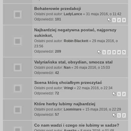
Bohaterowie przedakcji
Ostatni post autor:
LadyLance
«
31 maja 2016, o 11:42
Odpowiedzi:
101
1
2
3
Najbardziej negatywna postać, najgorszy
sukinkot,
Ostatni post autor:
Robin Blackett
«
29 maja 2016, o
23:56
Odpowiedzi:
209
1
2
3
4
5
Valyriańska stal, obsydian, smocza stal
Ostatni post autor:
Nan
«
26 maja 2016, o 15:03
Odpowiedzi:
42
Scena którą chciałbym przeczytać
Ostatni post autor:
Vringi
«
22 maja 2016, o 22:34
Odpowiedzi:
72
1
2
Które herby lubimy najbardziej
Ostatni post autor:
Loominare
«
15 maja 2016, o 22:29
Odpowiedzi:
57
1
2
Co nam wadzi i czego nie lubimy w sadze?
Ostatni post autor:
Ayesha
«
8 maja 2016, o 01:48