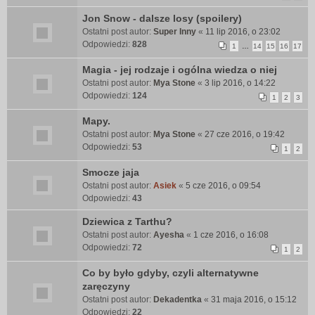
Jon Snow - dalsze losy (spoilery)
Ostatni post autor:
Super Inny
«
11 lip 2016, o 23:02
Odpowiedzi:
828
1
…
14
15
16
17
Magia - jej rodzaje i ogólna wiedza o niej
Ostatni post autor:
Mya Stone
«
3 lip 2016, o 14:22
Odpowiedzi:
124
1
2
3
Mapy.
Ostatni post autor:
Mya Stone
«
27 cze 2016, o 19:42
Odpowiedzi:
53
1
2
Smocze jaja
Ostatni post autor:
Asiek
«
5 cze 2016, o 09:54
Odpowiedzi:
43
Dziewica z Tarthu?
Ostatni post autor:
Ayesha
«
1 cze 2016, o 16:08
Odpowiedzi:
72
1
2
Co by było gdyby, czyli alternatywne
zaręczyny
Ostatni post autor:
Dekadentka
«
31 maja 2016, o 15:12
Odpowiedzi:
22