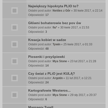
Największy hipokryta PLIO to?
Ostatni post autor:
Nettles z Gór
«
30 kwie 2017, o 22:14
Odpowiedzi:
17
Główni bohaterowie bez pov ów
Ostatni post autor:
fiu*
«
30 kwie 2017, o 21:53
Odpowiedzi:
3
Kreacja kobiet w sadze
Ostatni post autor:
Tywin
«
25 kwie 2017, o 01:33
Odpowiedzi:
48
Piosenki i przyśpiewki
Ostatni post autor:
Mya Stone
«
23 lut 2017, o 21:28
Odpowiedzi:
14
Czy świat z PLiO jest KULĄ?
Ostatni post autor:
Argotin
«
11 lut 2017, o 12:21
Odpowiedzi:
24
Kartografowie Westeros...
Ostatni post autor:
Mya Stone
«
29 sty 2017, o 20:37
Odpowiedzi:
6
Margaery Tyrell