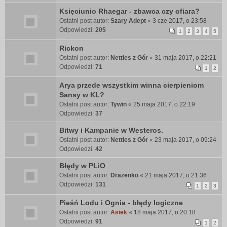
Księciunio Rhaegar - zbawca czy ofiara?
Ostatni post autor:
Szary Adept
«
3 cze 2017, o 23:58
Odpowiedzi:
205
1
2
3
4
5
Rickon
Ostatni post autor:
Nettles z Gór
«
31 maja 2017, o 22:21
Odpowiedzi:
71
1
2
Arya przede wszystkim winna cierpieniom
Sansy w KL?
Ostatni post autor:
Tywin
«
25 maja 2017, o 22:19
Odpowiedzi:
37
Bitwy i Kampanie w Westeros.
Ostatni post autor:
Nettles z Gór
«
23 maja 2017, o 09:24
Odpowiedzi:
42
Błędy w PLiO
Ostatni post autor:
Drazenko
«
21 maja 2017, o 21:36
Odpowiedzi:
131
1
2
3
Pieśń Lodu i Ognia - błędy logiczne
Ostatni post autor:
Asiek
«
18 maja 2017, o 20:18
Odpowiedzi:
91
1
2