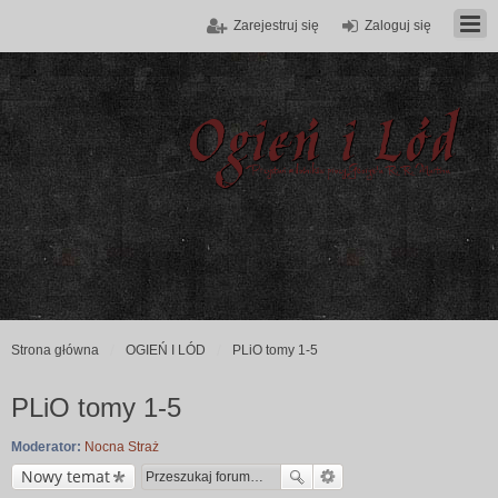
Zarejestruj się
Zaloguj się
Strona główna
OGIEŃ I LÓD
PLiO tomy 1-5
PLiO tomy 1-5
Moderator:
Nocna Straż
Nowy temat