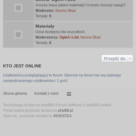
A może masz jakieś materiały? A może chociaż uwagi?
Moderator:
Nocna Straż
Tematy:
9
Materiały
Dział dostępny dla wszystkich.
Moderatorzy:
Ogień i Lód
,
Nocna Straż
Tematy:
8
Przejdź do
KTO JEST ONLINE
Użytkownicy przeglądający to forum: Obecnie na forum nie ma żadnego
zarejestrowanego użytkownika i 1 gość
Strona główna
Kontakt z nami
Technologię dostarcza phpBB® Forum Software © phpBB Limited
Polski pakiet językowy dostarcza
phpBB.pl
Style we_universal created by
INVENTEA