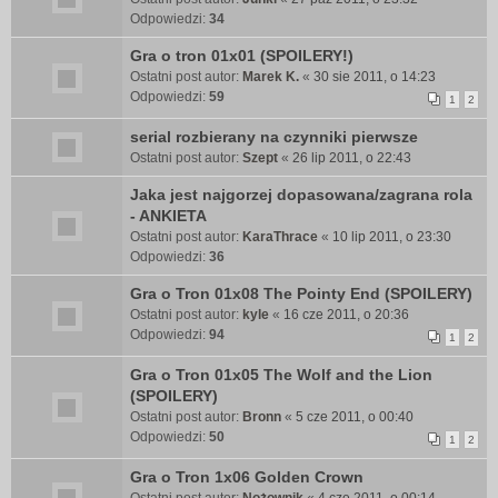
Odpowiedzi:
34
Gra o tron 01x01 (SPOILERY!)
Ostatni post autor:
Marek K.
«
30 sie 2011, o 14:23
Odpowiedzi:
59
1
2
serial rozbierany na czynniki pierwsze
Ostatni post autor:
Szept
«
26 lip 2011, o 22:43
Jaka jest najgorzej dopasowana/zagrana rola
- ANKIETA
Ostatni post autor:
KaraThrace
«
10 lip 2011, o 23:30
Odpowiedzi:
36
Gra o Tron 01x08 The Pointy End (SPOILERY)
Ostatni post autor:
kyle
«
16 cze 2011, o 20:36
Odpowiedzi:
94
1
2
Gra o Tron 01x05 The Wolf and the Lion
(SPOILERY)
Ostatni post autor:
Bronn
«
5 cze 2011, o 00:40
Odpowiedzi:
50
1
2
Gra o Tron 1x06 Golden Crown