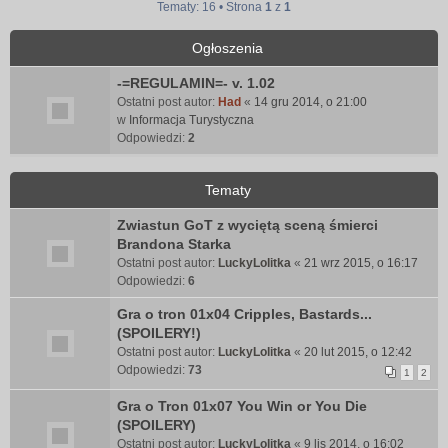
Tematy: 16 • Strona
1
z
1
Ogłoszenia
-=REGULAMIN=- v. 1.02
Ostatni post autor:
Had
«
14 gru 2014, o 21:00
w
Informacja Turystyczna
Odpowiedzi:
2
Tematy
Zwiastun GoT z wyciętą sceną śmierci
Brandona Starka
Ostatni post autor:
LuckyLolitka
«
21 wrz 2015, o 16:17
Odpowiedzi:
6
Gra o tron 01x04 Cripples, Bastards...
(SPOILERY!)
Ostatni post autor:
LuckyLolitka
«
20 lut 2015, o 12:42
Odpowiedzi:
73
1
2
Gra o Tron 01x07 You Win or You Die
(SPOILERY)
Ostatni post autor:
LuckyLolitka
«
9 lis 2014, o 16:02