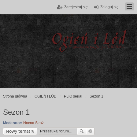
Zarejestruj się
Zaloguj się
Strona główna
OGIEŃ I LÓD
PLiO serial
Sezon 1
Sezon 1
Moderator:
Nocna Straż
Nowy temat