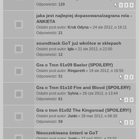
Odpowiedzi:
120
1
2
3
jaka jest najlepiej dopasowana/zagrana rola -
ANKIETA
Ostatni post autor:
Kruk Odyna
«
24 sie 2012, o 16:11
Odpowiedzi:
21
soundtrack GoT już wkrótce w sklepach
Ostatni post autor:
Igła
«
21 sie 2012, o 22:00
Odpowiedzi:
12
Gra o Tron 01x09 Baelor (SPOILERY)
Ostatni post autor:
Ringareth
«
19 sie 2012, o 16:55
Odpowiedzi:
51
1
2
Gra o Tron 01x10 Fire and Blood (SPOILERY)
Ostatni post autor:
Sylvia
«
26 cze 2012, o 13:44
Odpowiedzi:
61
1
2
Gra o tron 01x02 The Kingsroad (SPOILERY!)
Ostatni post autor:
Junki
«
28 mar 2012, o 08:30
Odpowiedzi:
59
1
2
Nieoczekiwana śmierć w GoT
Ostatni post autor:
Junki
«
27 paź 2011, o 23:32