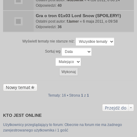
Ostatni post autor:
Nożownik
«
4 cze 2011, o 00:14
Odpowiedzi:
40
Gra o tron 01x03 Lord Snow (SPOILERY!)
Ostatni post autor:
f.lamer
«
6 maja 2011, o 09:58
Odpowiedzi:
36
Wyświetl tematy nie starsze niż:
Sortuj wg
Nowy temat
Tematy: 16 • Strona
1
z
1
Przejdź do
KTO JEST ONLINE
Użytkownicy przeglądający to forum: Obecnie na forum nie ma żadnego
zarejestrowanego użytkownika i 1 gość