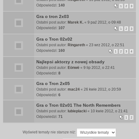
Odpowiedzi:
140
1
2
3
Gra o tron 2x03
Ostatni post autor:
Marek K.
«
9 paź 2012, o 09:48
Odpowiedzi:
107
1
2
3
Gra o Tron 02x02
Ostatni post autor:
Ringareth
«
23 wrz 2012, o 22:51
Odpowiedzi:
160
1
2
3
4
Najlepsi aktorzy z nowej obsady
Ostatni post autor:
Eönwë
«
9 lip 2012, o 22:41
Odpowiedzi:
8
Gra o Tron 2x05
Ostatni post autor:
mac24
«
26 kwie 2012, o 20:59
Odpowiedzi:
6
Gra o Tron 02x01 The North Remembers
Ostatni post autor:
lubieplacki
«
10 kwie 2012, o 21:41
Odpowiedzi:
71
1
2
Wyświetl tematy nie starsze niż: