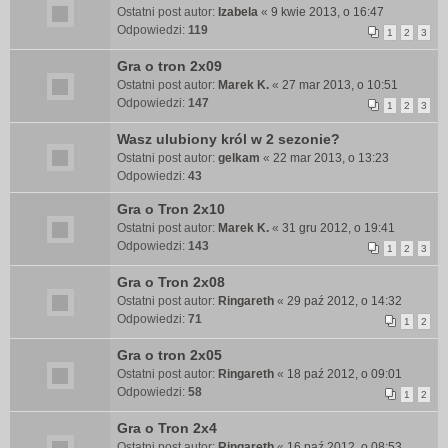
Ostatni post autor:
Izabela
«
9 kwie 2013, o 16:47
Odpowiedzi:
119
1
2
3
Gra o tron 2x09
Ostatni post autor:
Marek K.
«
27 mar 2013, o 10:51
Odpowiedzi:
147
1
2
3
Wasz ulubiony król w 2 sezonie?
Ostatni post autor:
gelkam
«
22 mar 2013, o 13:23
Odpowiedzi:
43
Gra o Tron 2x10
Ostatni post autor:
Marek K.
«
31 gru 2012, o 19:41
Odpowiedzi:
143
1
2
3
Gra o Tron 2x08
Ostatni post autor:
Ringareth
«
29 paź 2012, o 14:32
Odpowiedzi:
71
1
2
Gra o tron 2x05
Ostatni post autor:
Ringareth
«
18 paź 2012, o 09:01
Odpowiedzi:
58
1
2
Gra o Tron 2x4
Ostatni post autor:
Ringareth
«
16 paź 2012, o 08:53