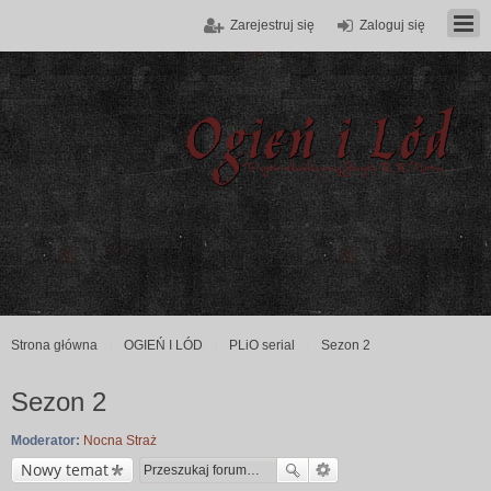
Zarejestruj się
Zaloguj się
Strona główna
OGIEŃ I LÓD
PLiO serial
Sezon 2
Sezon 2
Moderator:
Nocna Straż
Nowy temat