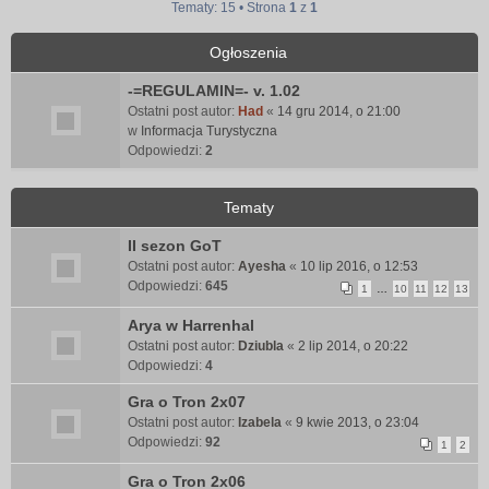
Tematy: 15 • Strona
1
z
1
Ogłoszenia
-=REGULAMIN=- v. 1.02
Ostatni post autor:
Had
«
14 gru 2014, o 21:00
w
Informacja Turystyczna
Odpowiedzi:
2
Tematy
II sezon GoT
Ostatni post autor:
Ayesha
«
10 lip 2016, o 12:53
Odpowiedzi:
645
1
…
10
11
12
13
Arya w Harrenhal
Ostatni post autor:
Dziubla
«
2 lip 2014, o 20:22
Odpowiedzi:
4
Gra o Tron 2x07
Ostatni post autor:
Izabela
«
9 kwie 2013, o 23:04
Odpowiedzi:
92
1
2
Gra o Tron 2x06