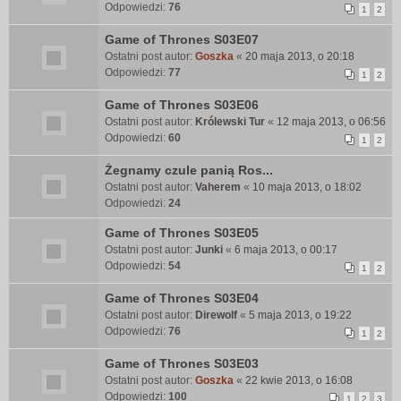
Odpowiedzi:
76
1
2
Game of Thrones S03E07
Ostatni post autor:
Goszka
«
20 maja 2013, o 20:18
Odpowiedzi:
77
1
2
Game of Thrones S03E06
Ostatni post autor:
Królewski Tur
«
12 maja 2013, o 06:56
Odpowiedzi:
60
1
2
Żegnamy czule panią Ros...
Ostatni post autor:
Vaherem
«
10 maja 2013, o 18:02
Odpowiedzi:
24
Game of Thrones S03E05
Ostatni post autor:
Junki
«
6 maja 2013, o 00:17
Odpowiedzi:
54
1
2
Game of Thrones S03E04
Ostatni post autor:
Direwolf
«
5 maja 2013, o 19:22
Odpowiedzi:
76
1
2
Game of Thrones S03E03
Ostatni post autor:
Goszka
«
22 kwie 2013, o 16:08
Odpowiedzi:
100
1
2
3