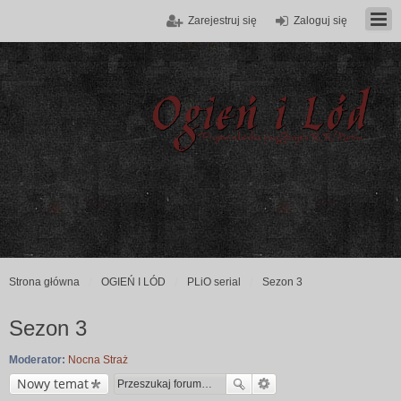
Zarejestruj się
Zaloguj się
Strona główna
OGIEŃ I LÓD
PLiO serial
Sezon 3
Sezon 3
Moderator:
Nocna Straż
Nowy temat