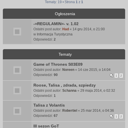
Tematy: 19 • Strona
1
z
1
Ogłoszenia
-=REGULAMIN=- v. 1.02
Ostatni post autor:
Had
«
14 gru 2014, o 21:00
w
Informacja Turystyczna
Odpowiedzi:
2
Tematy
Game of Thrones S03E09
Ostatni post autor:
Noreen
«
14 cze 2015, o 14:04
Odpowiedzi:
90
1
2
Roose, Talisa , zdrada, szpiedzy
Ostatni post autor:
Schanna
«
29 maja 2014, o 02:32
Odpowiedzi:
1
Talisa z Volantis
Ostatni post autor:
Robertiel
«
25 mar 2014, o 04:36
Odpowiedzi:
67
1
2
III sezon GoT