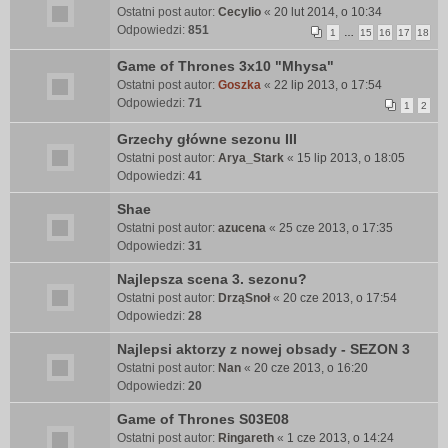
Ostatni post autor:
Cecylio
«
20 lut 2014, o 10:34
Odpowiedzi:
851
1
…
15
16
17
18
Game of Thrones 3x10 "Mhysa"
Ostatni post autor:
Goszka
«
22 lip 2013, o 17:54
Odpowiedzi:
71
1
2
Grzechy główne sezonu III
Ostatni post autor:
Arya_Stark
«
15 lip 2013, o 18:05
Odpowiedzi:
41
Shae
Ostatni post autor:
azucena
«
25 cze 2013, o 17:35
Odpowiedzi:
31
Najlepsza scena 3. sezonu?
Ostatni post autor:
DrząSnoł
«
20 cze 2013, o 17:54
Odpowiedzi:
28
Najlepsi aktorzy z nowej obsady - SEZON 3
Ostatni post autor:
Nan
«
20 cze 2013, o 16:20
Odpowiedzi:
20
Game of Thrones S03E08
Ostatni post autor:
Ringareth
«
1 cze 2013, o 14:24