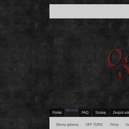
Winerla
Portal
FAQ
Szukaj
Zespół ad
Strona główna
OFF TOPIC
Filmy
G