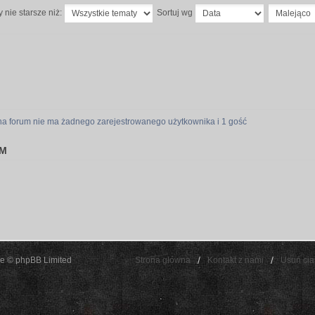
 nie starsze niż:
Sortuj wg
na forum nie ma żadnego zarejestrowanego użytkownika i 1 gość
UM
e © phpBB Limited
Strona główna
Kontakt z nami
Usuń cia