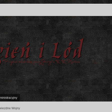
ministracyjny
wiezdne Wojny