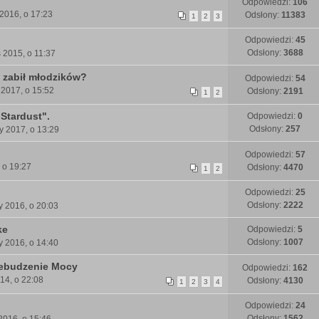
Odpowiedzi:
106
 2016, o 17:23
Odsłony:
11383
1
2
3
Odpowiedzi:
45
Odsłony:
3688
s 2015, o 11:37
 zabił młodzików?
Odpowiedzi:
54
 2017, o 15:52
Odsłony:
2191
1
2
"Stardust".
Odpowiedzi:
0
Odsłony:
257
y 2017, o 13:29
Odpowiedzi:
57
, o 19:27
Odsłony:
4470
1
2
Odpowiedzi:
25
Odsłony:
2222
y 2016, o 20:03
ke
Odpowiedzi:
5
Odsłony:
1007
y 2016, o 14:40
zebudzenie Mocy
Odpowiedzi:
162
014, o 22:08
Odsłony:
4130
1
2
3
4
Odpowiedzi:
24
Odsłony:
1562