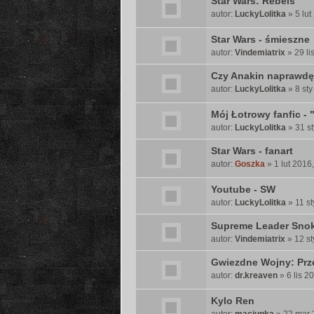
Star Wars: Rebels
autor:
LuckyLolitka
» 5 lut
Star Wars - śmieszne
autor:
Vindemiatrix
» 29 li
Czy Anakin naprawdę
autor:
LuckyLolitka
» 8 sty
Mój Łotrowy fanfic - 
autor:
LuckyLolitka
» 31 st
Star Wars - fanart
autor:
Goszka
» 1 lut 2016
Youtube - SW
autor:
LuckyLolitka
» 11 st
Supreme Leader Sno
autor:
Vindemiatrix
» 12 st
Gwiezdne Wojny: Pr
autor:
dr.kreaven
» 6 lis 2
Kylo Ren