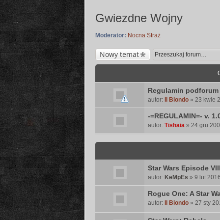
Gwiezdne Wojny
Moderator:
Nocna Straż
Nowy temat
Regulamin podforum
autor:
Il Biondo
» 23 kwie 2
-=REGULAMIN=- v. 1.
autor:
Tishaia
» 24 gru 200
Star Wars Episode VII
autor:
KeMpEs
» 9 lut 201
Rogue One: A Star Wa
autor:
Il Biondo
» 27 sty 20