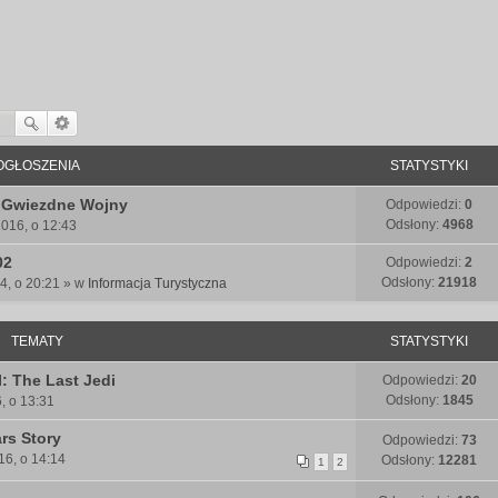
OGŁOSZENIA
STATYSTYKI
 Gwiezdne Wojny
Odpowiedzi:
0
Odsłony:
4968
016, o 12:43
02
Odpowiedzi:
2
Odsłony:
21918
4, o 20:21 » w
Informacja Turystyczna
TEMATY
STATYSTYKI
I: The Last Jedi
Odpowiedzi:
20
Odsłony:
1845
6, o 13:31
rs Story
Odpowiedzi:
73
16, o 14:14
Odsłony:
12281
1
2