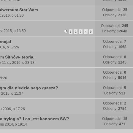
2016, o 15:46
uniwersum Star Wars
Odpowiedzi:
25
Odsłony:
2126
t 2016, o 01:30
Odpowiedzi:
245
rz 2015, o 13:59
Odsłony:
12648
1
2
3
4
5
encjał
Odpowiedzi:
7
Odsłony:
1068
016, o 17:26
em Sithów- teoria.
Odpowiedzi:
8
Odsłony:
1245
 11 sty 2016, o 23:18
Odpowiedzi:
0
Odsłony:
5016
19:26
 gra dla niedzielnego gracza?
Odpowiedzi:
5
Odsłony:
513
s 2015, o 11:37
Odpowiedzi:
2
Odsłony:
2754
u 2006, o 17:26
a trylogia? I co jest kanonem SW?
Odpowiedzi:
15
Odsłony:
471
lis 2014, o 19:14