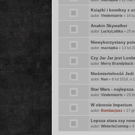
autor:
maciupka
» 22 mar 
Książki i komiksy z 
autor:
Vindemiatrix
» 16 lu
Anakin Skywalker
autor:
LuckyLolitka
» 25 w
Niewykorzystany pot
autor:
maciupka
» 13 lut 2
Czy Jar Jar jest Lord
autor:
Merry Brandybuck
»
Nieśmiertelność Jedi
autor:
Nan
» 8 lut 2016, o 
Star Wars - najlepsza
autor:
Vindemiatrix
» 29 li
W obronie Imperium
autor:
Bombacjusz
» 27 gr
Lepsza stara czy now
autor:
WinterIsComing
» 4 