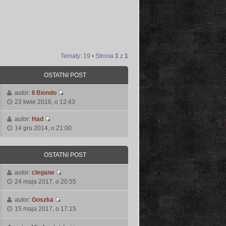
Tematy: 19 • Strona
1
z
1
OSTATNI POST
autor:
Il Biondo
W
23 kwie 2016, o 12:43
y
ś
autor:
Had
W
w
14 gru 2014, o 21:00
y
i
ś
e
w
t
OSTATNI POST
i
l
e
n
autor:
clegane
W
t
a
24 maja 2017, o 20:55
y
l
j
ś
n
n
autor:
Goszka
W
w
a
o
15 maja 2017, o 17:15
y
i
j
w
ś
e
n