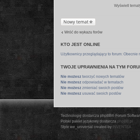
Wyświetl tematy
Nowy temat
Wróć do wykazu forów
KTO JEST ONLINE
Użytkownicy przeglądający to forum: Obecnie 
TWOJE UPRAWNIENIA NA TYM FOR
Nie możesz
tworzyć nowych tematów
Nie możesz
odpowiadać w tematach
Nie możesz
zmieniać swoich postów
Nie możesz
usuwać swoich postów
Technologię dostarcza phpBB® Forum Softwar
Polski pakiet językowy dostarcza
phpBB.pl
Style we_universal created by
INVENTEA