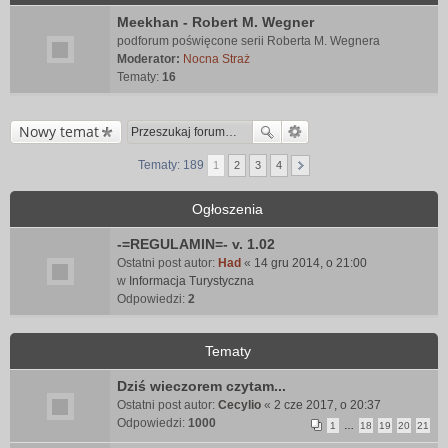
Meekhan - Robert M. Wegner
podforum poświęcone serii Roberta M. Wegnera
Moderator:
Nocna Straż
Tematy:
16
Nowy temat
Tematy: 189
1
2
3
4
Ogłoszenia
-=REGULAMIN=- v. 1.02
Ostatni post autor:
Had
«
14 gru 2014, o 21:00
w
Informacja Turystyczna
Odpowiedzi:
2
Tematy
Dziś wieczorem czytam...
Ostatni post autor:
Cecylio
«
2 cze 2017, o 20:37
Odpowiedzi:
1000
1
…
18
19
20
21