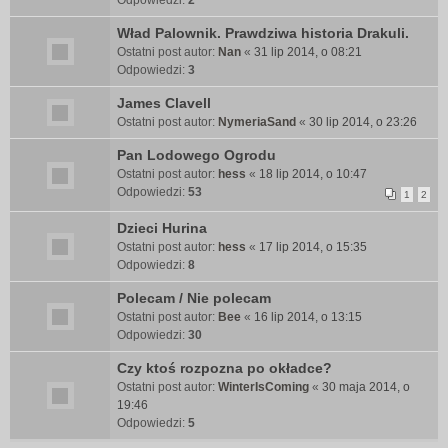
Odpowiedzi:
2
Wład Palownik. Prawdziwa historia Drakuli.
Ostatni post autor:
Nan
«
31 lip 2014, o 08:21
Odpowiedzi:
3
James Clavell
Ostatni post autor:
NymeriaSand
«
30 lip 2014, o 23:26
Pan Lodowego Ogrodu
Ostatni post autor:
hess
«
18 lip 2014, o 10:47
Odpowiedzi:
53
1
2
Dzieci Hurina
Ostatni post autor:
hess
«
17 lip 2014, o 15:35
Odpowiedzi:
8
Polecam / Nie polecam
Ostatni post autor:
Bee
«
16 lip 2014, o 13:15
Odpowiedzi:
30
Czy ktoś rozpozna po okładce?
Ostatni post autor:
WinterIsComing
«
30 maja 2014, o
19:46
Odpowiedzi:
5