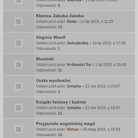
Ostatni post autor:
adam2a
«
15 lip 2015, o 14:27
Odpowiedzi:
6
Kłamca Jakuba ćwieka
Ostatni post autor:
Ruda
«
12 lip 2015, o 11:25
Odpowiedzi:
15
Virginia Woolf
Ostatni post autor:
Dekadentka
«
10 lip 2015, o 17:36
Odpowiedzi:
1
Muminki
Ostatni post autor:
Królewski Tur
«
1 lip 2015, o 15:45
Odpowiedzi:
11
Uczta wyobraźni
Ostatni post autor:
lymphia
«
22 cze 2015, o 23:07
Odpowiedzi:
3
Książki fantasy i baśnie
Ostatni post autor:
lymphia
«
22 cze 2015, o 19:07
Odpowiedzi:
22
Przyjaciele angielskiej magii
Ostatni post autor:
Nimue
«
20 maja 2015, o 16:53
Odpowiedzi:
10