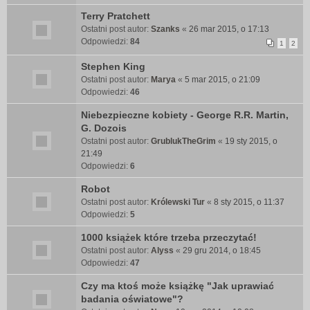
Terry Pratchett
Ostatni post autor:
Szanks
«
26 mar 2015, o 17:13
Odpowiedzi:
84
1
2
Stephen King
Ostatni post autor:
Marya
«
5 mar 2015, o 21:09
Odpowiedzi:
46
Niebezpieczne kobiety - George R.R. Martin,
G. Dozois
Ostatni post autor:
GrublukTheGrim
«
19 sty 2015, o
21:49
Odpowiedzi:
6
Robot
Ostatni post autor:
Królewski Tur
«
8 sty 2015, o 11:37
Odpowiedzi:
5
1000 książek które trzeba przeczytać!
Ostatni post autor:
Alyss
«
29 gru 2014, o 18:45
Odpowiedzi:
47
Czy ma ktoś może książkę "Jak uprawiać
badania oświatowe"?