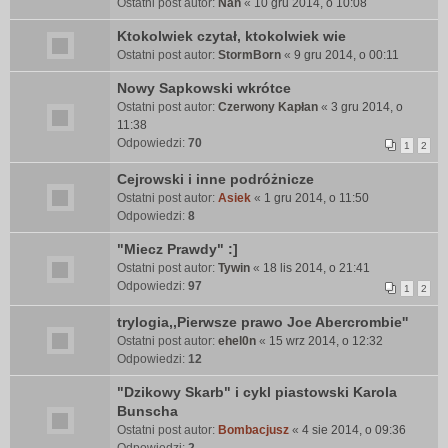
Ostatni post autor:
Nan
«
10 gru 2014, o 10:08
Ktokolwiek czytał, ktokolwiek wie
Ostatni post autor:
StormBorn
«
9 gru 2014, o 00:11
Nowy Sapkowski wkrótce
Ostatni post autor:
Czerwony Kapłan
«
3 gru 2014, o
11:38
Odpowiedzi:
70
1
2
Cejrowski i inne podróżnicze
Ostatni post autor:
Asiek
«
1 gru 2014, o 11:50
Odpowiedzi:
8
"Miecz Prawdy" :]
Ostatni post autor:
Tywin
«
18 lis 2014, o 21:41
Odpowiedzi:
97
1
2
trylogia,,Pierwsze prawo Joe Abercrombie''
Ostatni post autor:
ehel0n
«
15 wrz 2014, o 12:32
Odpowiedzi:
12
"Dzikowy Skarb" i cykl piastowski Karola
Bunscha
Ostatni post autor:
Bombacjusz
«
4 sie 2014, o 09:36