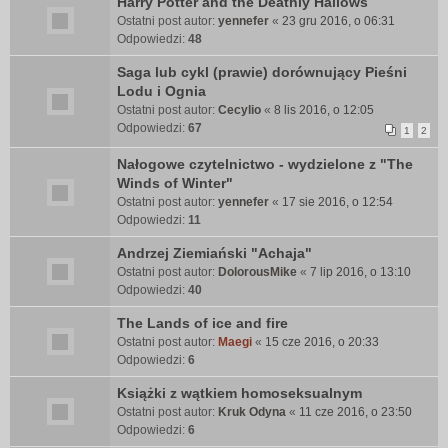
Harry Potter and the Deathly Hallows
Ostatni post autor:
yennefer
«
23 gru 2016, o 06:31
Odpowiedzi:
48
Saga lub cykl (prawie) dorównujący Pieśni
Lodu i Ognia
Ostatni post autor:
Cecylio
«
8 lis 2016, o 12:05
Odpowiedzi:
67
1
2
Nałogowe czytelnictwo - wydzielone z "The
Winds of Winter"
Ostatni post autor:
yennefer
«
17 sie 2016, o 12:54
Odpowiedzi:
11
Andrzej Ziemiański "Achaja"
Ostatni post autor:
DolorousMike
«
7 lip 2016, o 13:10
Odpowiedzi:
40
The Lands of ice and fire
Ostatni post autor:
Maegi
«
15 cze 2016, o 20:33
Odpowiedzi:
6
Książki z wątkiem homoseksualnym
Ostatni post autor:
Kruk Odyna
«
11 cze 2016, o 23:50
Odpowiedzi:
6