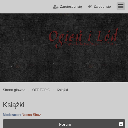
Zarejestruj się
Zaloguj się
Strona główna
OFF TOPIC
Książki
Książki
Moderator:
Nocna Straż
Forum