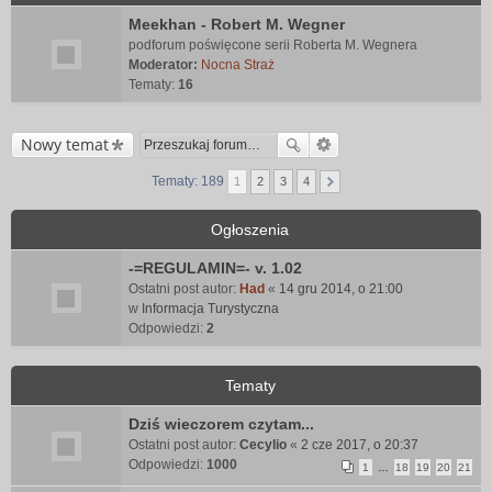
Meekhan - Robert M. Wegner
podforum poświęcone serii Roberta M. Wegnera
Moderator:
Nocna Straż
Tematy:
16
Nowy temat
Tematy: 189
1
2
3
4
Ogłoszenia
-=REGULAMIN=- v. 1.02
Ostatni post autor:
Had
«
14 gru 2014, o 21:00
w
Informacja Turystyczna
Odpowiedzi:
2
Tematy
Dziś wieczorem czytam...
Ostatni post autor:
Cecylio
«
2 cze 2017, o 20:37
Odpowiedzi:
1000
1
…
18
19
20
21