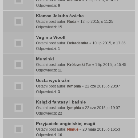
Ostatni post autor:
adam2a
«
15 lip 2015, o 14:27
Odpowiedzi:
6
Kłamca Jakuba ćwieka
Ostatni post autor:
Ruda
«
12 lip 2015, o 11:25
Odpowiedzi:
15
Virginia Woolf
Ostatni post autor:
Dekadentka
«
10 lip 2015, o 17:36
Odpowiedzi:
1
Muminki
Ostatni post autor:
Królewski Tur
«
1 lip 2015, o 15:45
Odpowiedzi:
11
Uczta wyobraźni
Ostatni post autor:
lymphia
«
22 cze 2015, o 23:07
Odpowiedzi:
3
Książki fantasy i baśnie
Ostatni post autor:
lymphia
«
22 cze 2015, o 19:07
Odpowiedzi:
22
Przyjaciele angielskiej magii
Ostatni post autor:
Nimue
«
20 maja 2015, o 16:53
Odpowiedzi:
10