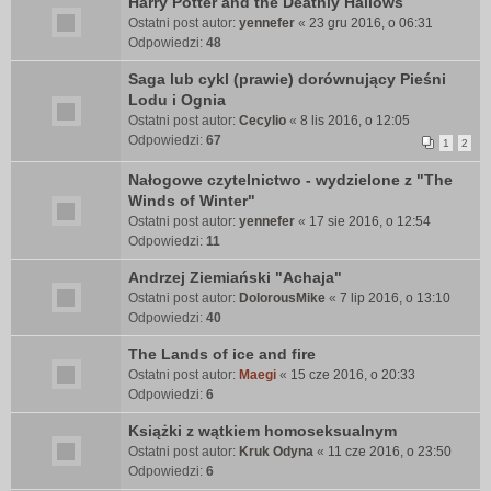
Harry Potter and the Deathly Hallows
Ostatni post autor:
yennefer
«
23 gru 2016, o 06:31
Odpowiedzi:
48
Saga lub cykl (prawie) dorównujący Pieśni
Lodu i Ognia
Ostatni post autor:
Cecylio
«
8 lis 2016, o 12:05
Odpowiedzi:
67
1
2
Nałogowe czytelnictwo - wydzielone z "The
Winds of Winter"
Ostatni post autor:
yennefer
«
17 sie 2016, o 12:54
Odpowiedzi:
11
Andrzej Ziemiański "Achaja"
Ostatni post autor:
DolorousMike
«
7 lip 2016, o 13:10
Odpowiedzi:
40
The Lands of ice and fire
Ostatni post autor:
Maegi
«
15 cze 2016, o 20:33
Odpowiedzi:
6
Książki z wątkiem homoseksualnym
Ostatni post autor:
Kruk Odyna
«
11 cze 2016, o 23:50
Odpowiedzi:
6