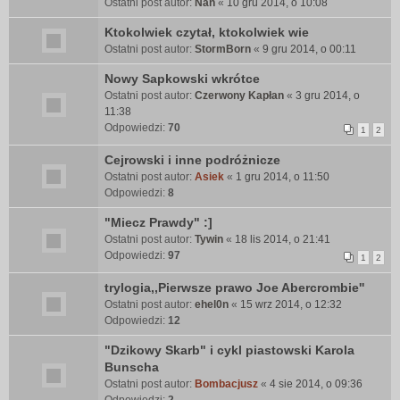
Ostatni post autor:
Nan
«
10 gru 2014, o 10:08
Ktokolwiek czytał, ktokolwiek wie
Ostatni post autor:
StormBorn
«
9 gru 2014, o 00:11
Nowy Sapkowski wkrótce
Ostatni post autor:
Czerwony Kapłan
«
3 gru 2014, o
11:38
Odpowiedzi:
70
1
2
Cejrowski i inne podróżnicze
Ostatni post autor:
Asiek
«
1 gru 2014, o 11:50
Odpowiedzi:
8
"Miecz Prawdy" :]
Ostatni post autor:
Tywin
«
18 lis 2014, o 21:41
Odpowiedzi:
97
1
2
trylogia,,Pierwsze prawo Joe Abercrombie''
Ostatni post autor:
ehel0n
«
15 wrz 2014, o 12:32
Odpowiedzi:
12
"Dzikowy Skarb" i cykl piastowski Karola
Bunscha
Ostatni post autor:
Bombacjusz
«
4 sie 2014, o 09:36