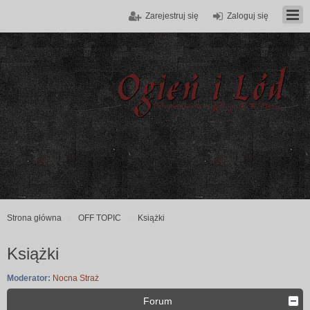
Zarejestruj się
Zaloguj się
Strona główna
OFF TOPIC
Książki
Książki
Moderator:
Nocna Straż
Forum