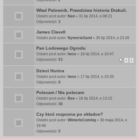
Odpowiedzi:
2
Wład Palownik. Prawdziwa historia Drakuli.
Ostatni post autor:
Nan
«
31 lip 2014, o 08:21
Odpowiedzi:
3
James Clavell
Ostatni post autor:
NymeriaSand
«
30 lip 2014, o 23:26
Pan Lodowego Ogrodu
Ostatni post autor:
hess
«
18 lip 2014, o 10:47
Odpowiedzi:
53
1
2
Dzieci Hurina
Ostatni post autor:
hess
«
17 lip 2014, o 15:35
Odpowiedzi:
8
Polecam / Nie polecam
Ostatni post autor:
Bee
«
16 lip 2014, o 13:15
Odpowiedzi:
30
Czy ktoś rozpozna po okładce?
Ostatni post autor:
WinterIsComing
«
30 maja 2014, o
19:46
Odpowiedzi:
5