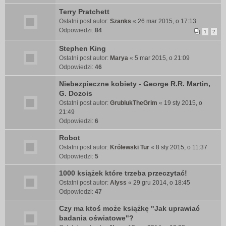
Terry Pratchett
Ostatni post autor:
Szanks
«
26 mar 2015, o 17:13
Odpowiedzi:
84
1
2
Stephen King
Ostatni post autor:
Marya
«
5 mar 2015, o 21:09
Odpowiedzi:
46
Niebezpieczne kobiety - George R.R. Martin,
G. Dozois
Ostatni post autor:
GrublukTheGrim
«
19 sty 2015, o
21:49
Odpowiedzi:
6
Robot
Ostatni post autor:
Królewski Tur
«
8 sty 2015, o 11:37
Odpowiedzi:
5
1000 książek które trzeba przeczytać!
Ostatni post autor:
Alyss
«
29 gru 2014, o 18:45
Odpowiedzi:
47
Czy ma ktoś może książkę "Jak uprawiać
badania oświatowe"?