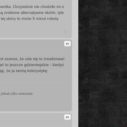
wnika. Oczywiście nie chodziło mi o
są zrobione alternatywne skórki, tyle
tej skóry to może 5 minut roboty.
Cytuj
est szansa, że uda się to zrealizować
ć to jeszcze gdzieniegdzie - kiedyś
ję, że ja tamtą kolorystykę
 jednak tylko ramionami.
Cytuj