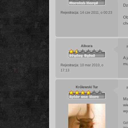
Dz
s
Rejestracja:
14 cze 2011, o 00:23
t
Ob
ch
Ailvara
a
A 
s
mu
Rejestracja:
10 mar 2010, o
t
17:13
Królewski Tur
a
Ma
s
wi
t
wy
Gdy