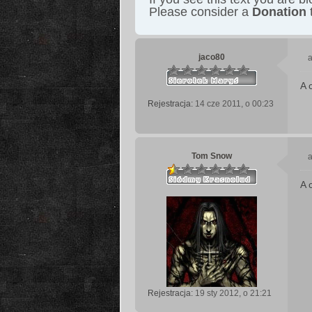
Please consider a
Donation
t
jaco80
a
A 
s
Rejestracja:
14 cze 2011, o 00:23
t
Tom Snow
a
A 
s
t
Rejestracja:
19 sty 2012, o 21:21