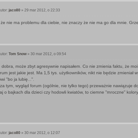
utor:
jaco80
»
29 mar 2012, o 22:33
P
o
 że nie ma problemu dla ciebie, nie znaczy że nie ma go dla mnie. Grz
utor:
Tom Snow
»
30 mar 2012, o 09:54
P
o
 dobra, może zbyt agresywnie napisałem. Co nie zmienia faktu, że moi
rum jest jakie jest. Ma 1,5 tys. użytkowników, nikt nie będzie zmieniał 
wi "bo ja lubię...".
za tym, wygląd forum (ogólnie, nie tylko tego) przeważnie nawiązuje d
taj o bajkach dla dzieci czy hodowli kwiatów, to ciemne "mroczne" kolor
utor:
jaco80
»
30 mar 2012, o 12:07
P