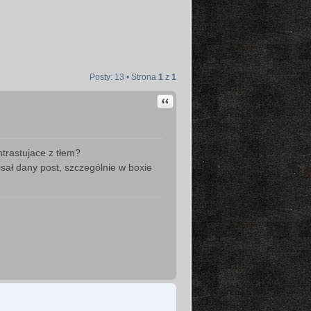
Posty: 13 • Strona
1
z
1
Cytuj
trastujace z tłem?
isał dany post, szczególnie w boxie