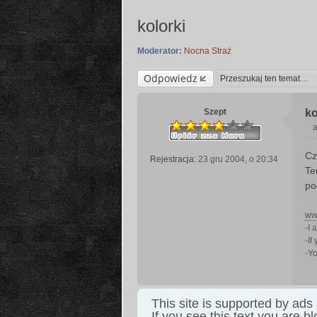
kolorki
Moderator:
Nocna Straż
Odpowiedz
Szept
ko
a
Cz
Rejestracja:
23 gru 2004, o 20:34
s
Te
t
po
www
-I 
-If
-Yo
This site is supported by ads
If you see this text you are b