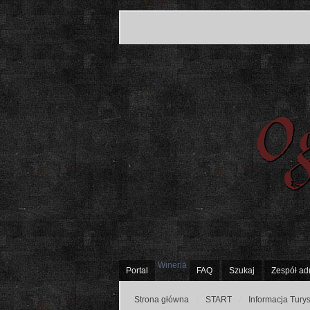
Winerla
Portal
FAQ
Szukaj
Zespół ad
Strona główna
START
Informacja Tury