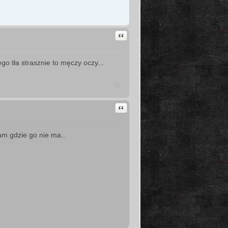
Cytuj
go tła strasznie to męczy oczy...
Cytuj
m gdzie go nie ma..