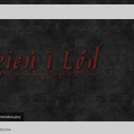
ministracyjny
styczna