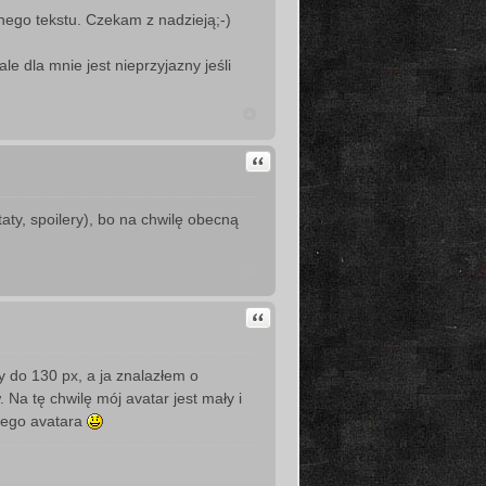
nego tekstu. Czekam z nadzieją;-)
e dla mnie jest nieprzyjazny jeśli
Cytuj
aty, spoilery), bo na chwilę obecną
Cytuj
do 130 px, a ja znalazłem o
Na tę chwilę mój avatar jest mały i
zego avatara