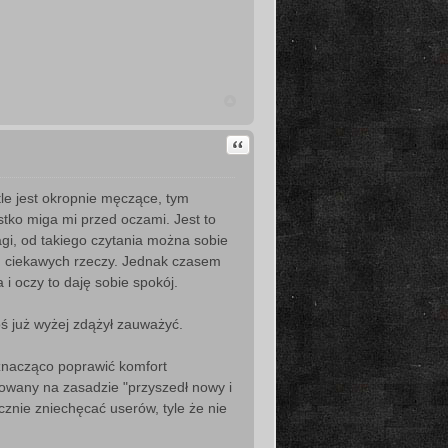
Cytuj
 tle jest okropnie męczące, tym
ystko miga mi przed oczami. Jest to
agi, od takiego czytania można sobie
lu ciekawych rzeczy. Jednak czasem
i oczy to daję sobie spokój.
oś już wyżej zdążył zauważyć.
znacząco poprawić komfort
towany na zasadzie "przyszedł nowy i
znie zniechęcać userów, tyle że nie