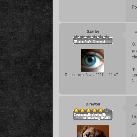
Po
Szarlej
a
O.
s
pr
t
ci
"Po
Rejestracja:
3 wrz 2011, o 21:47
lud
Na
Direwolf
a
Li
s
ok
t
De