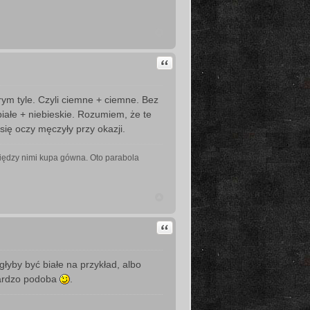
Cytuj
rym tyle. Czyli ciemne + ciemne. Bez
iałe + niebieskie. Rozumiem, że te
się oczy męczyły przy okazji.
u między nimi kupa gówna. Oto parabola
Cytuj
głyby być białe na przykład, albo
bardzo podoba
.