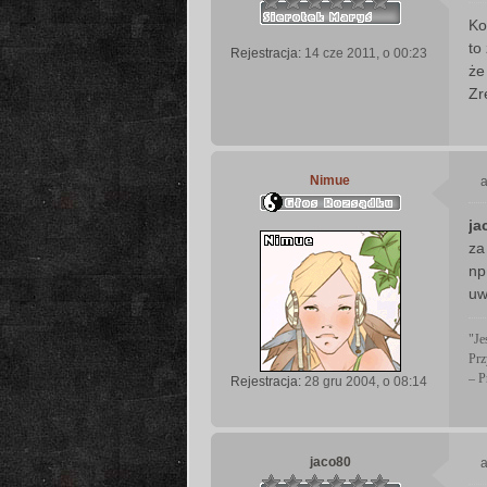
Ko
s
to
Rejestracja:
14 cze 2011, o 00:23
t
że
Zr
Nimue
a
ja
s
za
t
np
uw
"Je
Prz
– P
Rejestracja:
28 gru 2004, o 08:14
jaco80
a