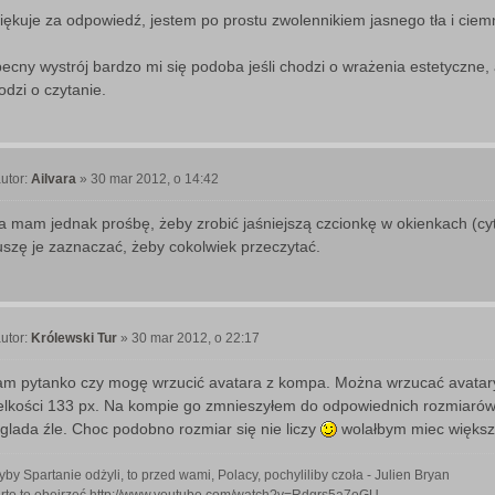
o
iękuje za odpowiedź, jestem po prostu zwolennikiem jasnego tła i ciem
ecny wystrój bardzo mi się podoba jeśli chodzi o wrażenia estetyczne, al
odzi o czytanie.
utor:
Ailvara
»
30 mar 2012, o 14:42
P
o
ja mam jednak prośbę, żeby zrobić jaśniejszą czcionkę w okienkach (cyt
szę je zaznaczać, żeby cokolwiek przeczytać.
utor:
Królewski Tur
»
30 mar 2012, o 22:17
P
o
m pytanko czy mogę wrzucić avatara z kompa. Można wrzucać avatary 
elkości 133 px. Na kompie go zmnieszyłem do odpowiednich rozmiarów. 
glada źle. Choc podobno rozmiar się nie liczy
wolałbym miec więks
by Spartanie odżyli, to przed wami, Polacy, pochyliliby czoła - Julien Bryan