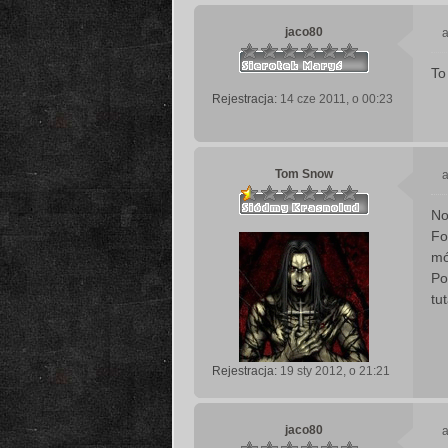
jaco80
a
To
s
Rejestracja:
14 cze 2011, o 00:23
t
Tom Snow
a
No
s
Fo
t
mó
Po
tu
Rejestracja:
19 sty 2012, o 21:21
jaco80
a