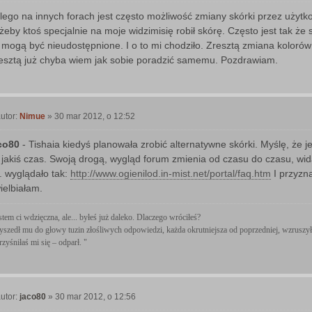
o
lego na innych forach jest często możliwość zmiany skórki przez użytko
 żeby ktoś specjalnie na moje widzimisię robił skórę. Często jest tak że 
 mogą być nieudostępnione. I o to mi chodziło. Zresztą zmiana kolorów 
esztą już chyba wiem jak sobie poradzić samemu. Pozdrawiam.
utor:
Nimue
»
30 mar 2012, o 12:52
P
o
co80
- Tishaia kiedyś planowała zrobić alternatywne skórki. Myślę, że j
 jakiś czas. Swoją drogą, wygląd forum zmienia od czasu do czasu, wida
. wyglądało tak:
http://www.ogienilod.in-mist.net/portal/faq.htm
I przyzna
ielbiałam.
stem ci wdzięczna, ale... byłeś już daleko. Dlaczego wróciłeś?
yszedł mu do głowy tuzin złośliwych odpowiedzi, każda okrutniejsza od poprzedniej, wzruszył
rzyśniłaś mi się – odparł. "
utor:
jaco80
»
30 mar 2012, o 12:56
P