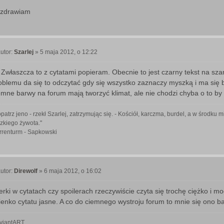
zdrawiam
utor:
Szarlej
»
5 maja 2012, o 12:22
P
o
 Zwłaszcza to z cytatami popieram. Obecnie to jest czarny tekst na sza
oblemu da się to odczytać gdy się wszystko zaznaczy myszką i ma się b
emne barwy na forum mają tworzyć klimat, ale nie chodzi chyba o to by 
patrz jeno - rzekł Szarlej, zatrzymując się. - Kościół, karczma, burdel, a w środk
zkiego żywota."
rrenturm - Sapkowski
utor:
Direwolf
»
6 maja 2012, o 16:02
P
o
terki w cytatach czy spoilerach rzeczywiście czyta się trochę ciężko i mo
ienko cytatu jasne. A co do ciemnego wystroju forum to mnie się ono 
viantART