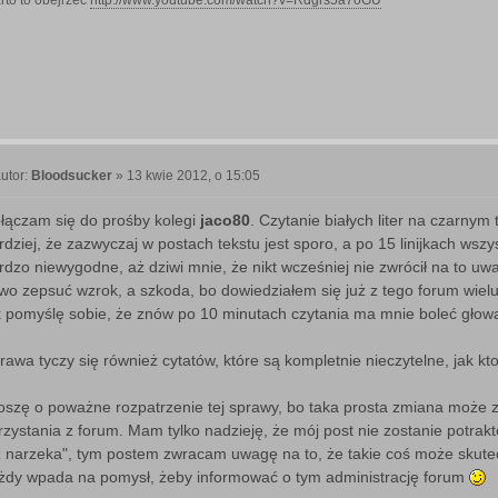
rto to obejrzeć
http://www.youtube.com/watch?v=Rdgrs5a7oGU
utor:
Bloodsucker
»
13 kwie 2012, o 15:05
P
o
łączam się do prośby kolegi
jaco80
. Czytanie białych liter na czarnym
rdziej, że zazwyczaj w postach tekstu jest sporo, a po 15 linijkach wsz
rdzo niewygodne, aż dziwi mnie, że nikt wcześniej nie zwrócił na to uw
two zepsuć wzrok, a szkoda, bo dowiedziałem się już z tego forum wie
k pomyślę sobie, że znów po 10 minutach czytania ma mnie boleć głowa 
rawa tyczy się również cytatów, które są kompletnie nieczytelne, jak kt
oszę o poważne rozpatrzenie tej sprawy, bo taka prosta zmiana może 
rzystania z forum. Mam tylko nadzieję, że mój post nie zostanie potrak
ż narzeka", tym postem zwracam uwagę na to, że takie coś może skutec
żdy wpada na pomysł, żeby informować o tym administrację forum