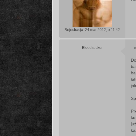
Wa
Rejestracja:
24 mar 2012, o 11:42
Bloodsucker
a
Do
s
ba
t
ba
ła
ja
Sp
Pr
ko
ju
ka