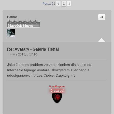
Posty: 51
1
2
Cytuj
Hathor
Re: Avatary - Galeria Tishai
4 wrz 2015, o 17:10
P
o
Jako że mam problem ze znalezieniem dla siebie na
s
Internecie fajnego avatara, skorzystam z jednego z
t
udostępnionych przez Ciebie. Dziękuję. <3
TeamDragons
Dracarys!