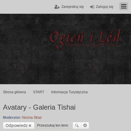
Zarejestruj się
Zaloguj się
Strona główna
START
Informacja Turystyczna
Avatary - Galeria Tishai
Moderator:
Nocna Straż
Odpowiedz