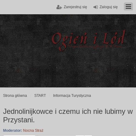
Zarejestruj się
Zaloguj się
Strona główna
START
Informacja Turystyczna
Jednolinijkowce i czemu ich nie lubimy w
Przystani.
Moderator:
Nocna Straż