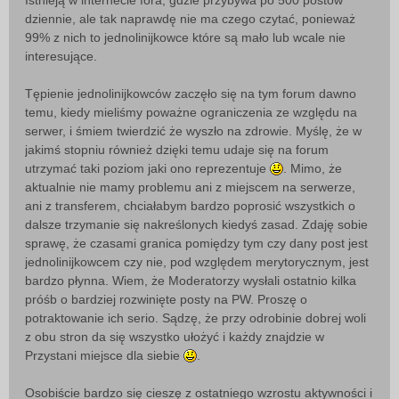
Istnieją w internecie fora, gdzie przybywa po 500 postów
dziennie, ale tak naprawdę nie ma czego czytać, ponieważ
99% z nich to jednolinijkowce które są mało lub wcale nie
interesujące.
Tępienie jednolinijkowców zaczęło się na tym forum dawno
temu, kiedy mieliśmy poważne ograniczenia ze względu na
serwer, i śmiem twierdzić że wyszło na zdrowie. Myślę, że w
jakimś stopniu również dzięki temu udaje się na forum
utrzymać taki poziom jaki ono reprezentuje
. Mimo, że
aktualnie nie mamy problemu ani z miejscem na serwerze,
ani z transferem, chciałabym bardzo poprosić wszystkich o
dalsze trzymanie się nakreślonych kiedyś zasad. Zdaję sobie
sprawę, że czasami granica pomiędzy tym czy dany post jest
jednolinijkowcem czy nie, pod względem merytorycznym, jest
bardzo płynna. Wiem, że Moderatorzy wysłali ostatnio kilka
próśb o bardziej rozwinięte posty na PW. Proszę o
potraktowanie ich serio. Sądzę, że przy odrobinie dobrej woli
z obu stron da się wszystko ułożyć i każdy znajdzie w
Przystani miejsce dla siebie
.
Osobiście bardzo się cieszę z ostatniego wzrostu aktywności i