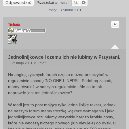
Odpowiedz
Posty: 1 • Strona
1
z
1
Cytuj
Tishaia
Jednolinijkowce i czemu ich nie lubimy w Przystani.
15 maja 2011, o 17:27
P
o
Na anglojęzycznych forach często można przeczytać w
s
regulaminie zasadę 'NO ONE-LINERS!'. Podobną zasadę
t
mamy również w naszym
regulaminie
. Ale co to tak
naprawdę jest ten jednolijinkowiec?
W teorii jest to post mający tylko jedna linijkę tekstu, jednak
na naszym forum mamy troszkę większe wymagania i jako
jednolinijkowce rozumiemy wszystkie bardzo krótkie posty,
które nie wnoszą niczego nowego (lub niewiele) do dyskusji.