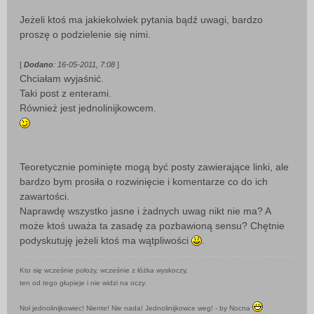
Jeżeli ktoś ma jakiekolwiek pytania bądź uwagi, bardzo
proszę o podzielenie się nimi.
[
Dodano
: 16-05-2011, 7:08
]
Chciałam wyjaśnić.
Taki post z enterami.
Również jest jednolinijkowcem.
Teoretycznie pominięte mogą być posty zawierające linki, ale
bardzo bym prosiła o rozwinięcie i komentarze co do ich
zawartości.
Naprawdę wszystko jasne i żadnych uwag nikt nie ma? A
może ktoś uważa ta zasadę za pozbawioną sensu? Chętnie
podyskutuję jeżeli ktoś ma wątpliwości
.
Kto się wcześnie położy, wcześnie z łóżka wyskoczy,
ten od tego głupieje i nie widzi na oczy.
Noł jednolinijkowiec! Niente! Nie nada! Jednolinijkowce weg! - by Nocna