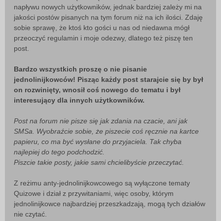
napływu nowych użytkowników, jednak bardziej zależy mi na
jakości postów pisanych na tym forum niż na ich ilości. Zdaję
sobie sprawę, że ktoś kto gości u nas od niedawna mógł
przeoczyć regulamin i moje odezwy, dlatego też piszę ten
post.
Bardzo wszystkich proszę o nie pisanie
jednolinijkowców! Pisząc każdy post starajcie się by był
on rozwinięty, wnosił coś nowego do tematu i był
interesujący dla innych użytkowników.
Post na forum nie pisze się jak zdania na czacie, ani jak
SMSa. Wyobraźcie sobie, że piszecie coś ręcznie na kartce
papieru, co ma być wysłane do przyjaciela. Tak chyba
najlepiej do tego podchodzić.
Piszcie takie posty, jakie sami chcielibyście przeczytać.
Z reżimu anty-jednolinijkowcowego są wyłączone tematy
Quizowe i dział z przywitaniami, więc osoby, którym
jednolinijkowce najbardziej przeszkadzają, mogą tych działów
nie czytać.