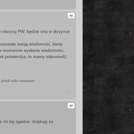
Cytuj
nie otworzy PW, będzie ona w skrzynce
 skasowała swoją wiadomość, kiedy
e w momencie wysłania wiadomości,
iek potwierdza, to mamy odpowiedź,
 jednak tylko ramionami.
Cytuj
o mi się zgadza- dziękuję za