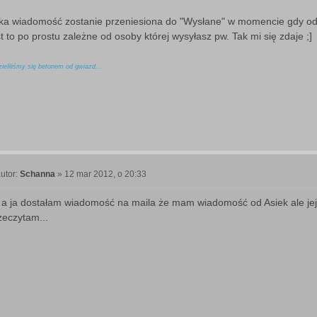
P
o
ka wiadomość zostanie przeniesiona do "Wysłane" w momencie gdy odbi
st to po prostu zależne od osoby której wysyłasz pw. Tak mi się zdaje ;]
ieliliśmy się betonem od gwiazd...
utor:
Schanna
»
12 mar 2012, o 20:33
P
o
 a ja dostałam wiadomość na maila że mam wiadomość od Asiek ale jej 
zeczytam...