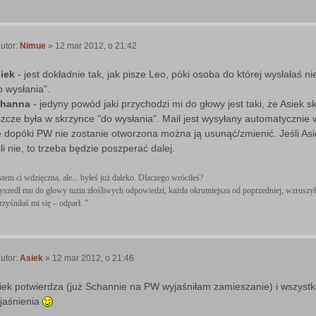
utor:
Nimue
»
12 mar 2012, o 21:42
P
o
iek
- jest dokładnie tak, jak pisze Leo, póki osoba do której wysłałaś 
o wysłania".
channa
- jedyny powód jaki przychodzi mi do głowy jest taki, że Asiek
szcze była w skrzynce "do wysłania". Mail jest wysyłany automatyczni
e dopóki PW nie zostanie otworzona można ją usunąć/zmienić. Jeśli As
śli nie, to trzeba będzie poszperać dalej.
stem ci wdzięczna, ale... byłeś już daleko. Dlaczego wróciłeś?
yszedł mu do głowy tuzin złośliwych odpowiedzi, każda okrutniejsza od poprzedniej, wzruszył
rzyśniłaś mi się – odparł. "
utor:
Asiek
»
12 mar 2012, o 21:46
P
o
iek potwierdza (już Schannie na PW wyjaśniłam zamieszanie) i wszystk
jaśnienia