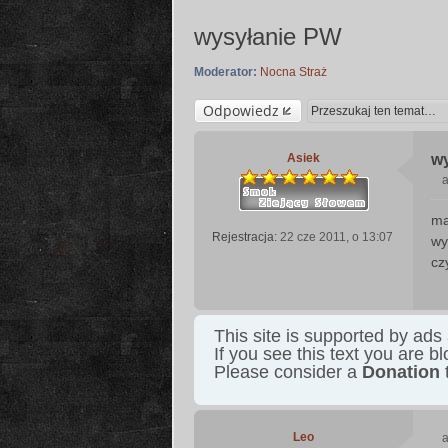
wysyłanie PW
Moderator:
Nocna Straż
Odpowiedz
Asiek
w
a
ma
s
Rejestracja:
22 cze 2011, o 13:07
wy
t
cz
This site is supported by ads
If you see this text you are b
Please consider a
Donation
t
Leo
a