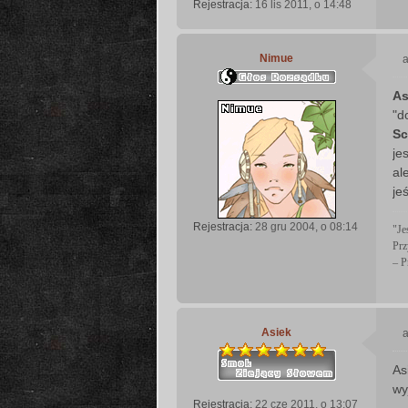
Rejestracja:
16 lis 2011, o 14:48
Nimue
a
As
s
"d
t
S
je
al
je
Rejestracja:
28 gru 2004, o 08:14
"Je
Prz
– P
Asiek
a
As
s
wy
t
Rejestracja:
22 cze 2011, o 13:07