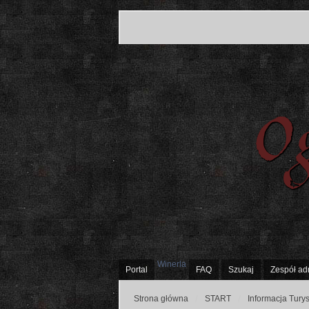
Winerla
Portal
FAQ
Szukaj
Zespół ad
Strona główna
START
Informacja Tury