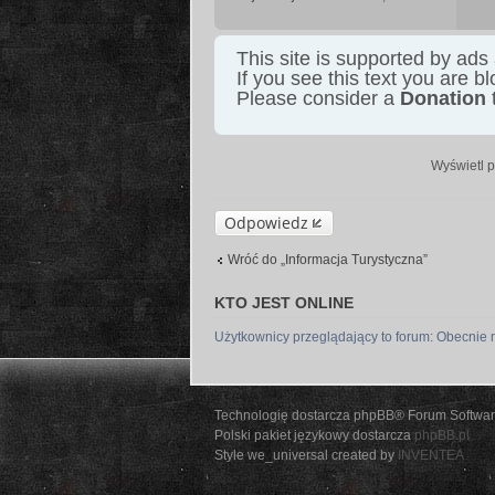
This site is supported by ads
If you see this text you are b
Please consider a
Donation
t
Wyświetl p
Odpowiedz
Wróć do „Informacja Turystyczna”
KTO JEST ONLINE
Użytkownicy przeglądający to forum: Obecnie 
Technologię dostarcza phpBB® Forum Softwar
Polski pakiet językowy dostarcza
phpBB.pl
Style we_universal created by
INVENTEA