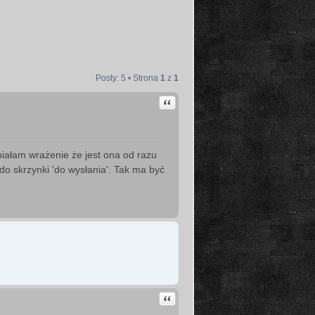
Posty: 5 • Strona
1
z
1
Cytuj
iałam wrażenie że jest ona od razu
 do skrzynki 'do wysłania'. Tak ma być
Cytuj