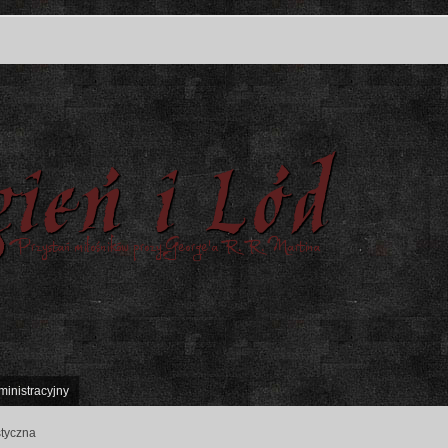
ministracyjny
styczna