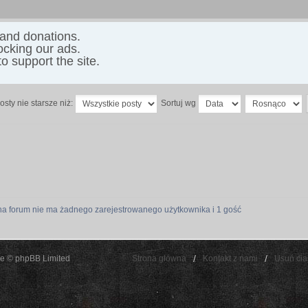
 and donations.
locking our ads.
o support the site.
osty nie starsze niż:
Sortuj wg
na forum nie ma żadnego zarejestrowanego użytkownika i 1 gość
e © phpBB Limited
Strona główna
Kontakt z nami
Usuń cia