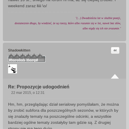
t
weekend zaraz łiiii \o/
"(...) Dwadzieścia lat w służbie poezji,
dostatecznie długo, by wiedzieć, że są rzeczy, które albo rozumie się w lot, nawet bez słów,
albo nigdy się ich nie zrozumie."
Cytuj
Shadowkitten
Re: Propozycje udogodnień
22 mar 2015, o 12:31
P
o
Hm, hm, przeglądając dział serialowy pomyślałam, że można
s
by zrobić subfora dla poszczególnych sezonów, w których by
t
się znalazły tematy na poszczególne odcinki, a wszystkie
bardziej ogólne tematy zostałyby tam gdzie są. Z drugiej
strony nie ma tego dużo...