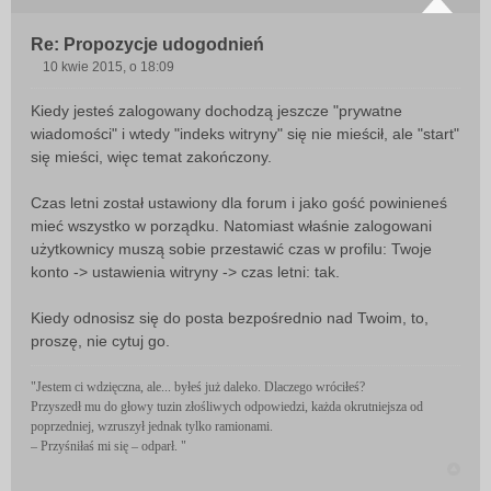
Re: Propozycje udogodnień
10 kwie 2015, o 18:09
P
o
Kiedy jesteś zalogowany dochodzą jeszcze "prywatne
s
wiadomości" i wtedy "indeks witryny" się nie mieścił, ale "start"
t
się mieści, więc temat zakończony.
Czas letni został ustawiony dla forum i jako gość powinieneś
mieć wszystko w porządku. Natomiast właśnie zalogowani
użytkownicy muszą sobie przestawić czas w profilu: Twoje
konto -> ustawienia witryny -> czas letni: tak.
Kiedy odnosisz się do posta bezpośrednio nad Twoim, to,
proszę, nie cytuj go.
"Jestem ci wdzięczna, ale... byłeś już daleko. Dlaczego wróciłeś?
Przyszedł mu do głowy tuzin złośliwych odpowiedzi, każda okrutniejsza od
poprzedniej, wzruszył jednak tylko ramionami.
– Przyśniłaś mi się – odparł. "