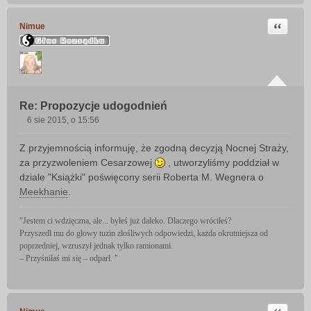
Cytuj
Nimue
Re: Propozycje udogodnień
6 sie 2015, o 15:56
P
o
Z przyjemnością informuję, że zgodną decyzją Nocnej Straży,
s
za przyzwoleniem Cesarzowej
, utworzyliśmy poddział w
t
dziale "Książki" poświęcony serii Roberta M. Wegnera o
Meekhanie
.
"Jestem ci wdzięczna, ale... byłeś już daleko. Dlaczego wróciłeś?
Przyszedł mu do głowy tuzin złośliwych odpowiedzi, każda okrutniejsza od
poprzedniej, wzruszył jednak tylko ramionami.
– Przyśniłaś mi się – odparł. "