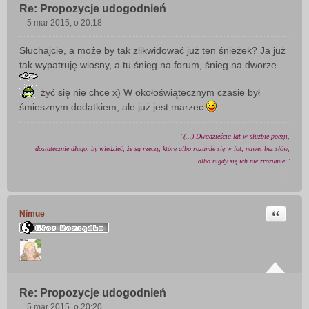
Re: Propozycje udogodnień
5 mar 2015, o 20:18
P
o
Słuchajcie, a może by tak zlikwidować już ten śnieżek? Ja już
s
tak wypatruję wiosny, a tu śnieg na forum, śnieg na dworze
t
żyć się nie chce x) W okołoświątecznym czasie był
śmiesznym dodatkiem, ale już jest marzec
"(...) Dwadzieścia lat w służbie poezji,
dostatecznie długo, by wiedzieć, że są rzeczy, które albo rozumie się w lot, nawet bez słów,
albo nigdy się ich nie zrozumie."
Cytuj
Nimue
Re: Propozycje udogodnień
5 mar 2015, o 20:20