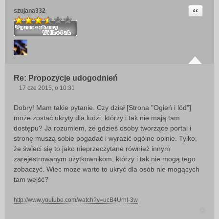
Cytuj
szujana332
Re: Propozycje udogodnień
17 cze 2015, o 10:31
P
o
Dobry! Mam takie pytanie. Czy dział [Strona "Ogień i lód"]
s
może zostać ukryty dla ludzi, którzy i tak nie mają tam
t
dostępu? Ja rozumiem, że gdzieś osoby tworzące portal i
stronę muszą sobie pogadać i wyrazić ogólne opinie. Tylko,
że świeci się to jako nieprzeczytane również innym
zarejestrowanym użytkownikom, którzy i tak nie mogą tego
zobaczyć. Wiec może warto to ukryć dla osób nie mogących
tam wejść?
http://www.youtube.com/watch?v=ucB4UrhI-3w