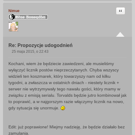
Cytuj
Nimue
Re: Propozycje udogodnień
25 maja 2015, o 22:43
P
o
Kochani, wiem że będziecie zawiedzeni, ale musieliśmy
s
wyłączyć licznik postów nieprzeczytanych. Chyba wszyscy
t
widzieli ten koszmarek, który towarzyszy nam od kilku
tygodni, a zwłaszcza w ostatnich dniach - niestety licznik +
serwer nie wytrzymywały tego nawału gości, który mamy w
związku z emisją serialu. Torvalds będzie jutro kombinował jak
to poprawić, a w najgorszym razie włączymy licznik na nowo,
gdy sytuacja się unormuje.
Edit: już poprawione! Miejmy nadzieję, że będzie działało bez
zamulania.