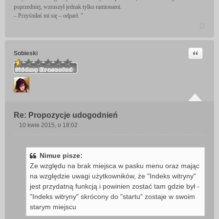
poprzedniej, wzruszył jednak tylko ramionami.
– Przyśniłaś mi się – odparł. "
Cytuj
Sobieski
Re: Propozycje udogodnień
10 kwie 2015, o 18:02
P
o
s
Nimue pisze:
t
Ze względu na brak miejsca w pasku menu oraz mając
na względzie uwagi użytkowników, że "Indeks witryny"
jest przydatną funkcją i powinien zostać tam gdzie był -
"Indeks witryny" skrócony do "startu" zostaje w swoim
starym miejscu