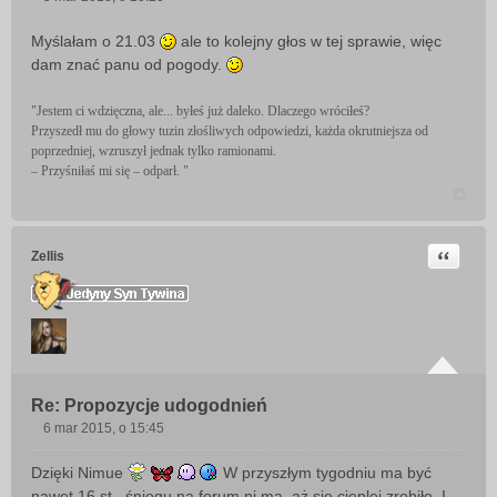
P
o
Myślałam o 21.03
ale to kolejny głos w tej sprawie, więc
s
dam znać panu od pogody.
t
"Jestem ci wdzięczna, ale... byłeś już daleko. Dlaczego wróciłeś?
Przyszedł mu do głowy tuzin złośliwych odpowiedzi, każda okrutniejsza od
poprzedniej, wzruszył jednak tylko ramionami.
– Przyśniłaś mi się – odparł. "
Cytuj
Zellis
Re: Propozycje udogodnień
6 mar 2015, o 15:45
P
o
Dzięki Nimue
W przyszłym tygodniu ma być
s
nawet 16 st., śniegu na forum ni ma, aż się cieplej zrobiło. I