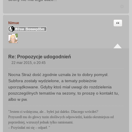
Cytuj
Nimue
Re: Propozycje udogodnień
22 mar 2015, o 20:45
P
o
Nocna Straż dość zgodnie uznała że to dobry pomysł.
s
Subfora zostały wydzielone, a tematy pobieżnie
t
uporządkowane. Gdyby ktoś miał uwagi do rozdzielenia
poszczególnych tematów na sezony, to proszę o kontakt tu,
albo w pw.
"Jestem ci wdzięczna, ale... byłeś już daleko. Dlaczego wróciłeś?
Przyszedł mu do głowy tuzin złośliwych odpowiedzi, każda okrutniejsza od
poprzedniej, wzruszył jednak tylko ramionami.
– Przyśniłaś mi się – odparł. "