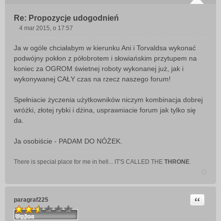
Re: Propozycje udogodnień
4 mar 2015, o 17:57
P
o
Ja w ogóle chciałabym w kierunku Ani i Torvaldsa wykonać
s
podwójny pokłon z półobrotem i słowiańskim przytupem na
t
koniec za OGROM świetnej roboty wykonanej już, jak i
wykonywanej CAŁY czas na rzecz naszego forum!
Spełniacie życzenia użytkowników niczym kombinacja dobrej
wróżki, złotej rybki i dżina, usprawniacie forum jak tylko się
da.
Ja osobiście - PADAM DO NÓŻEK.
There is special place for me in hell... IT'S CALLED THE
THRONE
.
Cytuj
paragraf225