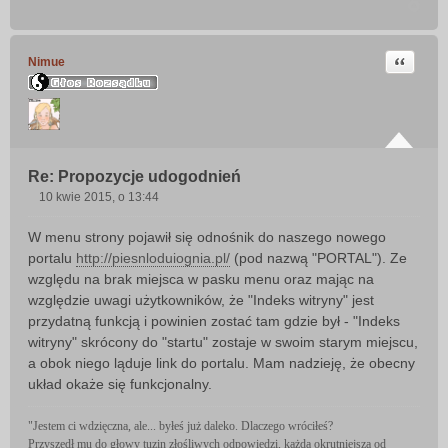
Cytuj
Nimue
Re: Propozycje udogodnień
10 kwie 2015, o 13:44
P
o
W menu strony pojawił się odnośnik do naszego nowego
s
portalu
http://piesnloduiognia.pl/
(pod nazwą "PORTAL"). Ze
t
względu na brak miejsca w pasku menu oraz mając na
względzie uwagi użytkowników, że "Indeks witryny" jest
przydatną funkcją i powinien zostać tam gdzie był - "Indeks
witryny" skrócony do "startu" zostaje w swoim starym miejscu,
a obok niego ląduje link do portalu. Mam nadzieję, że obecny
układ okaże się funkcjonalny.
"Jestem ci wdzięczna, ale... byłeś już daleko. Dlaczego wróciłeś?
Przyszedł mu do głowy tuzin złośliwych odpowiedzi, każda okrutniejsza od