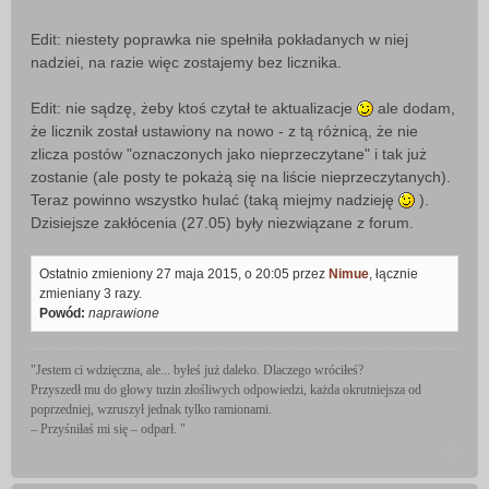
Edit: niestety poprawka nie spełniła pokładanych w niej
nadziei, na razie więc zostajemy bez licznika.
Edit: nie sądzę, żeby ktoś czytał te aktualizacje
ale dodam,
że licznik został ustawiony na nowo - z tą różnicą, że nie
zlicza postów "oznaczonych jako nieprzeczytane" i tak już
zostanie (ale posty te pokażą się na liście nieprzeczytanych).
Teraz powinno wszystko hulać (taką miejmy nadzieję
).
Dzisiejsze zakłócenia (27.05) były niezwiązane z forum.
Ostatnio zmieniony 27 maja 2015, o 20:05 przez
Nimue
, łącznie
zmieniany 3 razy.
Powód:
naprawione
"Jestem ci wdzięczna, ale... byłeś już daleko. Dlaczego wróciłeś?
Przyszedł mu do głowy tuzin złośliwych odpowiedzi, każda okrutniejsza od
poprzedniej, wzruszył jednak tylko ramionami.
– Przyśniłaś mi się – odparł. "