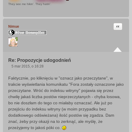
They see me hikin'. They hatin'.
Cytuj
Nimue
Re: Propozycje udogodnień
5 mar 2015, o 16:28
P
o
Faktycznie, po kliknięciu w "oznacz jako przeczytane", w
s
trakcie wyświetlania komunikatu "Fora zostały oznaczone jako
t
przeczytane. Wróć do indeksu witryny" pojawia się przez
chwilę jakaś liczba postów nieprzeczytanych - chyba losowa,
bo nie doszłam do tego co miałaby oznaczać. Ale już po
przejściu do indeksu witryny (w moim przypadku bez
dodatkowego odświeżana) ilość postów się zgadza. Dam
znać, żeby przy okazji na to zerknąć, ale myślę, że
przeżyjemy to jakoś póki co.