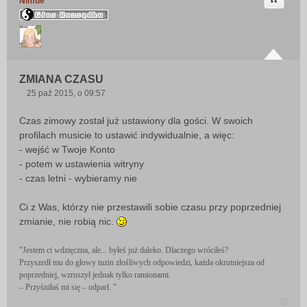
Cytuj
Nimue
ZMIANA CZASU
25 paź 2015, o 09:57
P
o
Czas zimowy został już ustawiony dla gości. W swoich
s
profilach musicie to ustawić indywidualnie, a więc:
t
- wejść w Twoje Konto
- potem w ustawienia witryny
- czas letni - wybieramy nie
Ci z Was, którzy nie przestawili sobie czasu przy poprzedniej
zmianie, nie robią nic.
"Jestem ci wdzięczna, ale... byłeś już daleko. Dlaczego wróciłeś?
Przyszedł mu do głowy tuzin złośliwych odpowiedzi, każda okrutniejsza od
poprzedniej, wzruszył jednak tylko ramionami.
– Przyśniłaś mi się – odparł. "