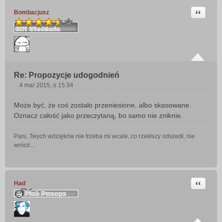
Cytuj
Bombacjusz
Re: Propozycje udogodnień
4 mar 2015, o 15:34
P
o
Może być, że coś zostało przeniesione, albo skasowane.
s
Oznacz całość jako przeczytaną, bo samo nie zniknie.
t
Pani, Twych wdzięków nie trzeba mi wcale, co rzekłszy odszedł, nie
wrócił...
Cytuj
Had