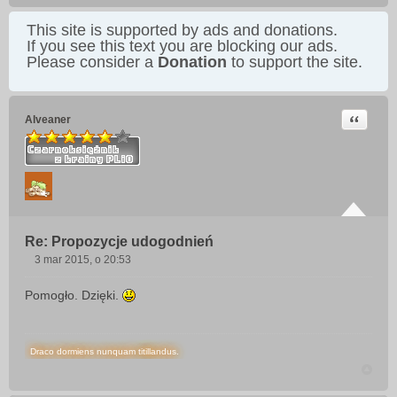
This site is supported by ads and donations.
If you see this text you are blocking our ads.
Please consider a
Donation
to support the site.
Cytuj
Alveaner
Re: Propozycje udogodnień
3 mar 2015, o 20:53
P
o
Pomogło. Dzięki.
s
t
Draco dormiens nunquam titillandus.