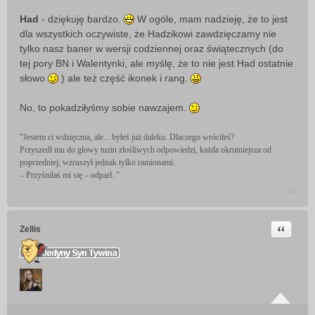
Had
- dziękuję bardzo.
W ogóle, mam nadzieję, że to jest
dla wszystkich oczywiste, że Hadzikowi zawdzięczamy nie
tylko nasz baner w wersji codziennej oraz świątecznych (do
tej pory BN i Walentynki, ale myślę, że to nie jest Had ostatnie
słowo
) ale też część ikonek i rang.
No, to pokadziłyśmy sobie nawzajem.
"Jestem ci wdzięczna, ale... byłeś już daleko. Dlaczego wróciłeś?
Przyszedł mu do głowy tuzin złośliwych odpowiedzi, każda okrutniejsza od
poprzedniej, wzruszył jednak tylko ramionami.
– Przyśniłaś mi się – odparł. "
Cytuj
Zellis