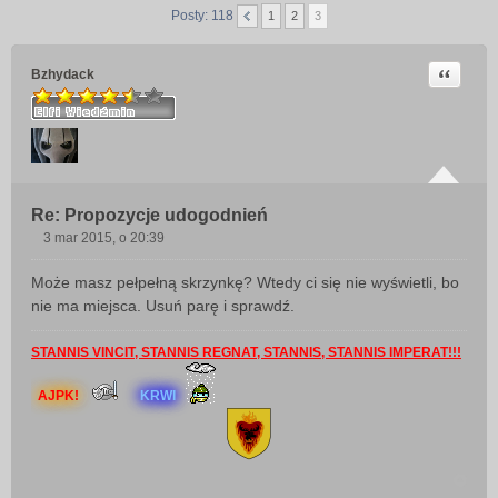
Posty: 118
1
2
3
Cytuj
Bzhydack
Re: Propozycje udogodnień
3 mar 2015, o 20:39
P
o
Może masz pełpełną skrzynkę? Wtedy ci się nie wyświetli, bo
s
nie ma miejsca. Usuń parę i sprawdź.
t
STANNIS VINCIT, STANNIS REGNAT, STANNIS, STANNIS IMPERAT!!!
AJPK!
KRWI