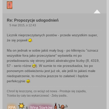
Re: Propozycje udogodnień
5 mar 2015, o 12:43
P
o
Licznik nieprzeczytanych postów - przede wszystkim super,
s
że się pojawił
.
t
Ma on jednak w sobie jakiś mały bug - po kliknięciu "oznacz
wszystkie fora jako przeczytane" wyświetla mi po
przeładowaniu się strony jakieś abstrakcyjne liczby (8, 4319,
57 - serio różne
). W sumie to nie przeszkadza, bo po
ponownym odświeżeniu jest już ok, ale jeśli to jakieś małe
niedopatrzenie, to można jeszcze to załatwić i będzie
perfekcyjnie
.
Chroń tę leszczynę, co wciąż od nowa - Prostuje się zajadła,
Trzeba by cały las wykarczować - Żeby padła..
RPA
Wina Starków
&