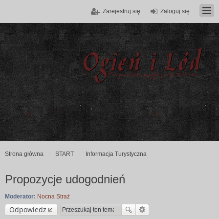
Zarejestruj się
Zaloguj się
Strona główna
START
Informacja Turystyczna
Propozycje udogodnień
Moderator:
Nocna Straż
Odpowiedz