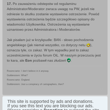
17.
Po zauważeniu odstepstw od regulaminu
Administrator/Moderator zwraca uwagę na PW, jeżeli nie
odniesie to skutku zostanie wystawione ostrzeżenie. Powód
wystawienia ostrzeżenia będzie szczegółowo opisany do
wiadomości Użytkownika. Ostrzeżenia są wystawiane
uznaniowo przez Administratora i Moderatorów.
Jak pisałam już w krzykpudle: BAN - słowo pochodzenia
angielskiego (jak niemal wszystko, co dotyczy netu
),
oznacza tyle, co zakaz. W tym wypadku jest to zakaz
uczestniczenia w życiu forum OiL. W naszym przeczuciu jest
to kara, ale
Eon
pozbawił nas złudzeń
.
Rosencrantz: I don't believe in it anyway.
Guildenstern: What?
Rosencrantz: England.
Guildenstern: Just a conspiracy of cartographers, then?
This site is supported by ads and donations.
If you see this text you are blocking our ads.