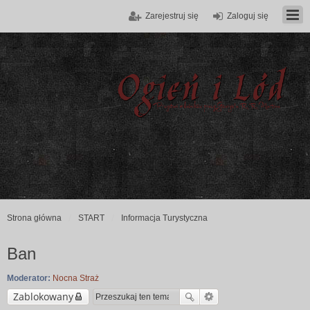
Zarejestruj się
Zaloguj się
Strona główna
START
Informacja Turystyczna
Ban
Moderator:
Nocna Straż
Zablokowany