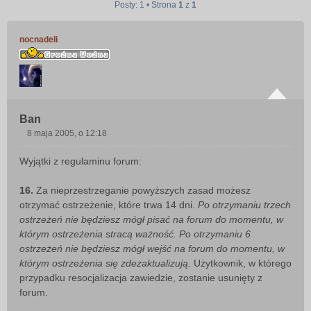
Posty: 1 • Strona
1
z
1
nocnadeli
Ban
8 maja 2005, o 12:18
P
o
Wyjątki z regulaminu forum:
s
t
16.
Za nieprzestrzeganie powyższych zasad możesz
otrzymać ostrzeżenie, które trwa 14 dni.
Po otrzymaniu trzech
ostrzeżeń nie będziesz mógł pisać na forum do momentu, w
którym ostrzeżenia stracą ważność. Po otrzymaniu 6
ostrzeżeń nie będziesz mógł wejść na forum do momentu, w
którym ostrzeżenia się zdezaktualizują.
Użytkownik, w którego
przypadku resocjalizacja zawiedzie, zostanie usunięty z
forum.