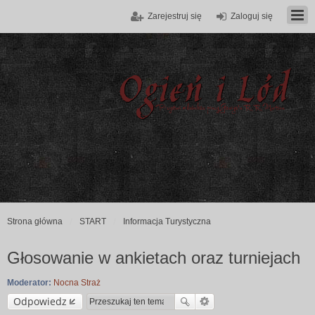
Zarejestruj się
Zaloguj się
Strona główna
START
Informacja Turystyczna
Głosowanie w ankietach oraz turniejach
Moderator:
Nocna Straż
Odpowiedz