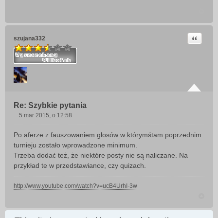
Cytuj
szujana332
Re: Szybkie pytania
5 mar 2015, o 12:58
P
o
Po aferze z fauszowaniem głosów w którymśtam poprzednim
s
turnieju zostało wprowadzone minimum.
t
Trzeba dodać też, że niektóre posty nie są naliczane. Na
przykład te w przedstawiance, czy quizach.
http://www.youtube.com/watch?v=ucB4UrhI-3w