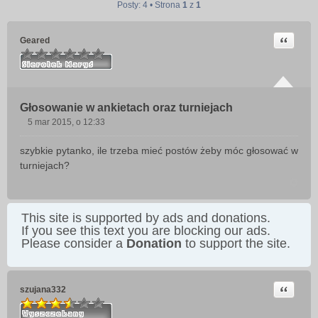
Posty: 4 • Strona
1
z
1
Cytuj
Geared
Głosowanie w ankietach oraz turniejach
5 mar 2015, o 12:33
P
o
szybkie pytanko, ile trzeba mieć postów żeby móc głosować w
s
turniejach?
t
This site is supported by ads and donations.
If you see this text you are blocking our ads.
Please consider a
Donation
to support the site.
Cytuj
szujana332