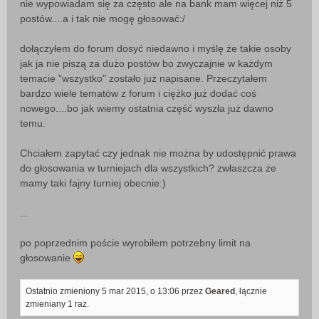
nie wypowiadam się za często ale na bank mam więcej niż 5
s
postów....a i tak nie mogę głosować:/
t
dołączyłem do forum dosyć niedawno i myślę że takie osoby
jak ja nie piszą za dużo postów bo zwyczajnie w każdym
temacie "wszystko" zostało już napisane. Przeczytałem
bardzo wiele tematów z forum i ciężko już dodać coś
nowego....bo jak wiemy ostatnia część wyszła już dawno
temu.
Chciałem zapytać czy jednak nie można by udostępnić prawa
do głosowania w turniejach dla wszystkich? zwłaszcza że
mamy taki fajny turniej obecnie:)
...
po poprzednim poście wyrobiłem potrzebny limit na
głosowanie
Ostatnio zmieniony 5 mar 2015, o 13:06 przez
Geared
, łącznie
zmieniany 1 raz.