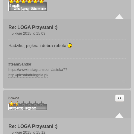
Re: LOGA Przystani :)
5 kwie 2015, o 15:03
P
o
Hadziku, piękna i dobra robota
s
t
#teamSandor
https://www.instagram.com/asieka77
http://piesnloduiognia.pl/
Cytuj
Łowca
Re: LOGA Przystani :)
5 kwie 2015, o 15:12