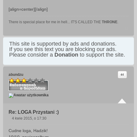
[align=center][/align]
There is special place for me in hell... IT'S CALLED THE
THRONE
.
This site is supported by ads and donations.
If you see this text you are blocking our ads.
Please consider a
Donation
to support the site.
Cytuj
abundzu
Re: LOGA Przystani :)
4 kwie 2015, o 17:30
P
o
Cudne loga, Hadzik!
s