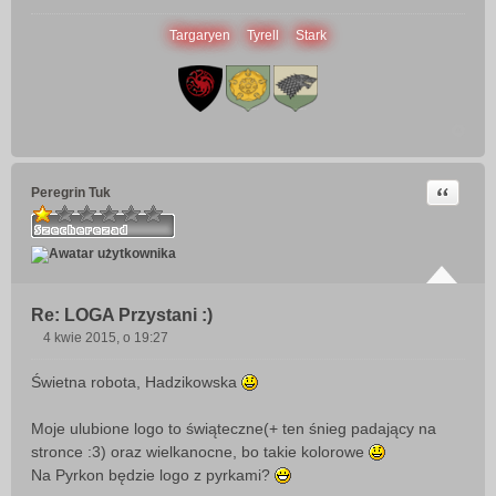
Targaryen
Tyrell
Stark
Cytuj
Peregrin Tuk
Re: LOGA Przystani :)
4 kwie 2015, o 19:27
P
o
Świetna robota, Hadzikowska
s
t
Moje ulubione logo to świąteczne(+ ten śnieg padający na
stronce :3) oraz wielkanocne, bo takie kolorowe
Na Pyrkon będzie logo z pyrkami?