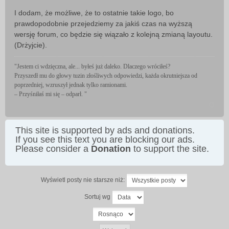
I dodam, że możliwe, że to ostatnie takie logo, bo
prawdopodobnie przejedziemy za jakiś czas na wyższą
wersję forum, co będzie się wiązało z kolejną zmianą layoutu.
(Drżyjcie).
"Jestem ci wdzięczna, ale... byłeś już daleko. Dlaczego wróciłeś?
Przyszedł mu do głowy tuzin złośliwych odpowiedzi, każda okrutniejsza od
poprzedniej, wzruszył jednak tylko ramionami.
– Przyśniłaś mi się – odparł. "
This site is supported by ads and donations.
If you see this text you are blocking our ads.
Please consider a
Donation
to support the site.
Wyświetl posty nie starsze niż:
Sortuj wg