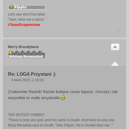
Let's see who'll be taller.
"Sam, fetch me a block."
#TeamDragonstone
Cytuj
Merry Brandybuck
Re: LOGA Przystani :)
4 kwie 2015, o 19:32
P
o
Znakomite Hadzik! Każde kolejne coraz lepsze, chociaż i tak
s
wszystkie to małe arcydzieła
t
TEN WYŻSZY HOBBIT!
"There is only one god, and his name is Death. And there is only one
thing Meriadok says to Death: 'Take Pippin. He is shorter than me.'."