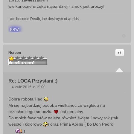
10/10, zawieszałbym
t
wielkanocne urzeka najbardziej - smok jest uroczy!
I am become Death, the destroyer of worlds.
KRWI
Cytuj
Noreen
Re: LOGA Przystani :)
4 kwie 2015, o 19:00
P
o
Dobra robota Had
s
Mi się najbardziej podoba wielkanoc ze względu na
t
przesłodkiego smoczka
jest genialny
Do moich faworytów należą również święta i nowy rok (tak
wesoło i kolorowo
) oraz Prima Aprilis ( bo Don Pedro
)