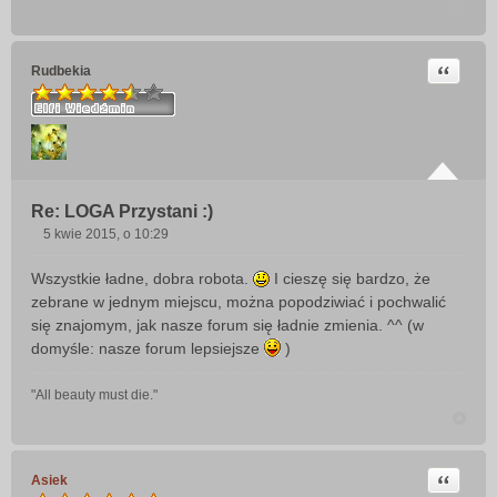
Cytuj
Rudbekia
Re: LOGA Przystani :)
5 kwie 2015, o 10:29
P
o
Wszystkie ładne, dobra robota.
I cieszę się bardzo, że
s
zebrane w jednym miejscu, można popodziwiać i pochwalić
t
się znajomym, jak nasze forum się ładnie zmienia. ^^ (w
domyśle: nasze forum lepsiejsze
)
"All beauty must die."
Cytuj
Asiek