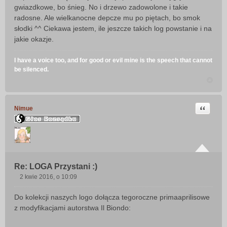
gwiazdkowe, bo śnieg. No i drzewo zadowolone i takie
radosne. Ale wielkanocne depcze mu po piętach, bo smok
słodki ^^ Ciekawa jestem, ile jeszcze takich log powstanie i na
jakie okazje.
I have a voice too, and for good or evil mine is the speech that cannot
be silenced.
Cytuj
Nimue
Re: LOGA Przystani :)
2 kwie 2016, o 10:09
P
o
Do kolekcji naszych logo dołącza tegoroczne primaaprilisowe
s
z modyfikacjami autorstwa Il Biondo:
t