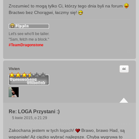
o
Zrozumieć to mogą tylko Ci, którzy tego dnia byli na forum
s
Bractwo bez Chorągwi, łaczmy się!
t
Let's see who'll be taller.
"Sam, fetch me a block."
#TeamDragonstone
Cytuj
Vivien
Re: LOGA Przystani :)
5 kwie 2015, o 21:29
P
o
Zakochana jestem w tych logach!
Brawo, brawo Had, są
s
wspaniałe! Aż ciężko wybrać najlepsze. Chyba wygrywa to
t