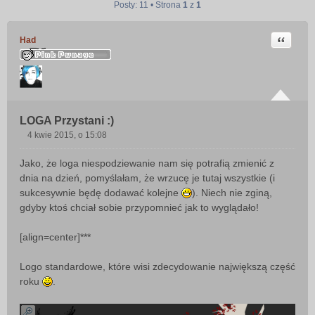
Posty: 11 • Strona
1
z
1
Cytuj
Had
LOGA Przystani :)
4 kwie 2015, o 15:08
P
o
Jako, że loga niespodziewanie nam się potrafią zmienić z
s
dnia na dzień, pomyślałam, że wrzucę je tutaj wszystkie (i
t
sukcesywnie będę dodawać kolejne
). Niech nie zginą,
gdyby ktoś chciał sobie przypomnieć jak to wyglądało!
[align=center]***
Logo standardowe, które wisi zdecydowanie największą część
roku
.