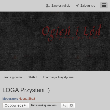
Zarejestruj się
Zaloguj się
Strona główna
START
Informacja Turystyczna
LOGA Przystani :)
Moderator:
Nocna Straż
Odpowiedz