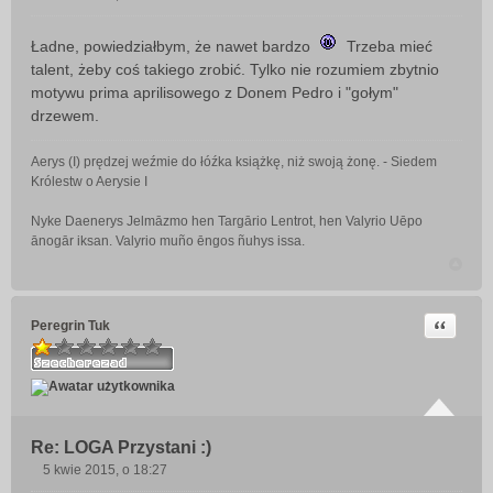
P
o
Ładne, powiedziałbym, że nawet bardzo
Trzeba mieć
s
talent, żeby coś takiego zrobić. Tylko nie rozumiem zbytnio
t
motywu prima aprilisowego z Donem Pedro i "gołym"
drzewem.
Aerys (I) prędzej weźmie do łóźka książkę, niż swoją żonę. - Siedem
Królestw o Aerysie I
Nyke Daenerys Jelmāzmo hen Targārio Lentrot, hen Valyrio Uēpo
ānogār iksan. Valyrio muño ēngos ñuhys issa.
Cytuj
Peregrin Tuk
Re: LOGA Przystani :)
5 kwie 2015, o 18:27
P