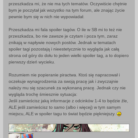
przeszkadza mi, że nie ma tych tematów. Oczywiście chętnie
bym je poczytał jak wszystko na tym forum, ale znając życie
pewnie bym się w nich nie wypowiadał.
Przeszkadza mi fala spoiler tagów. O ile w SB mi to też nie
przeszkadza, bo nie zawsze je czytam i poza tym, zaraz
znikają w napływie nowych postów. Jednak w tematach
spoiler tagi pozostają i nieestetycznie to wygląda jak całą
strona od góry do dołu to jeden wielki spoiler tag, a to dopiero
pierwszy dzień wycieku.
Rozumiem nie popieranie piractwa. Ktoś się napracował i
oczekuje wynagrodzenia za swoją pracę jak i zwyczajnie
należy mu się szacunek za wykonaną pracę. Jednak czy nie
wygląda trochę śmiesznie sytuacja:
Jeśli zamieścisz jaką informacje z odcinków 1-4 to będzie źle,
ALE jeśli zamieścisz to samo (albo i więcej) w tym samym
miejscu, ALE w spoiler tagu to świat będzie piękniejszy.