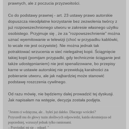
prawnych, ale z poczucia przyzwoitości.
Co do podstawy prawnej - art. 23 ustawy prawo autorskie
dopuszcza nieodpłatne korzystanie bez zezwolenia twórcy z
już rozpowszechnionego utworu w zakresie własnego użytku
osobistego. Przyjmuje się , że za "rozpowszechnienie" można
uznać wyemitowanie w telewizji (choć w przypadku kablówki,
to wcale nie jest oczywiste). Nie można jednak tak
potraktować wrzucenia w sieć nielegalnej kopii. Ściągnięcie
takiej kopii (pomijam przypadki, gdy technicznie ściąganie jest
także udostępnianiem) nie jest spenalizowane, bo przepisy
karne w ustawie autorskiej nie przewidują karalności za
pobieranie utworu, ale jak najbardziej może stanowić
podstawę roszczenia cywilnego.
Od razu mówię, nie będziemy dalej prowadzić tej dyskusji.
Jak napisałam na wstępie, decyzja została podjęta.
"Jestem ci wdzięczna, ale... byłeś już daleko. Dlaczego wróciłeś?
Przyszedł mu do głowy tuzin złośliwych odpowiedzi, każda okrutniejsza od
poprzedniej, wzruszył jednak tylko ramionami.
– Przyśniłaś mi się – odparł. "