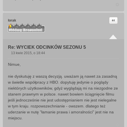
Cytuj
lorak
Re: WYCIEK ODCINKÓW SEZONU 5
13 kwie 2015, o 18:44
P
o
Nimue,
s
t
nie dyskutuję z waszą decyzją. uważam ją nawet za zasadną
w świetle współpracy z HBO. dopytuję jedynie o poglądy
niektórych użytkowników, gdyż wyglądają mi na niezgodne ze
stanem prawnym w polsce. nawet bowiem ściągnięcie filmu
jeśli jednocześnie nie jest udostępnianiem nie jest nielegalne
w tym kraju. rozpowszechnianie - owszem. dlatego też
uderzanie w nutę "łamanie prawa i amoralności" jest nie na
miejscu.