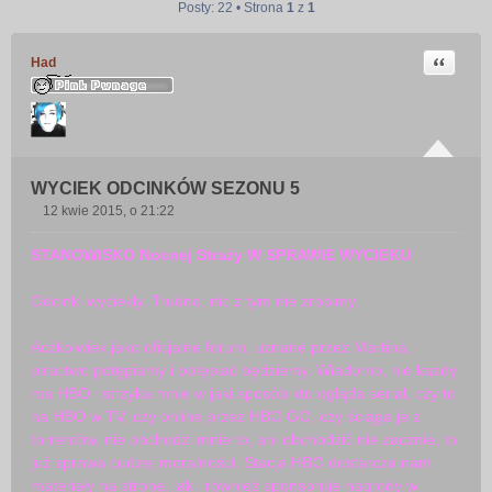
Posty: 22 • Strona
1
z
1
Cytuj
Had
WYCIEK ODCINKÓW SEZONU 5
12 kwie 2015, o 21:22
P
o
STANOWISKO Nocnej Straży W SPRAWIE WYCIEKU
:
s
t
Odcinki wyciekły. Trudno, nic z tym nie zrobimy.
Aczkolwiek jako oficjalne forum, uznane przez Martina,
piractwo potępiamy i potępiać będziemy. Wiadomo, nie każdy
ma HBO i strzyka mnie w jaki sposób kto ogląda serial, czy to
na HBO w TV, czy online przez HBO GO, czy ściąga je z
torrentów, nie obchodzi mnie to, ani obchodzić nie zacznie, to
już sprawa cudzej moralności. Stacja HBO dostarcza nam
materiały na stronę, jak i również sponsoruje nagrody w