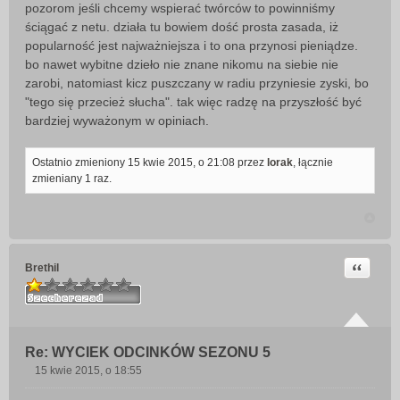
pozorom jeśli chcemy wspierać twórców to powinniśmy
ściągać z netu. działa tu bowiem dość prosta zasada, iż
popularność jest najważniejsza i to ona przynosi pieniądze.
bo nawet wybitne dzieło nie znane nikomu na siebie nie
zarobi, natomiast kicz puszczany w radiu przyniesie zyski, bo
"tego się przecież słucha". tak więc radzę na przyszłość być
bardziej wyważonym w opiniach.
Ostatnio zmieniony 15 kwie 2015, o 21:08 przez
lorak
, łącznie
zmieniany 1 raz.
Cytuj
Brethil
Re: WYCIEK ODCINKÓW SEZONU 5
15 kwie 2015, o 18:55
P
o