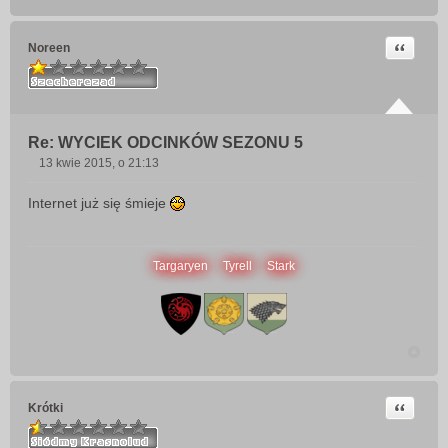
Cytuj
Noreen
Re: WYCIEK ODCINKÓW SEZONU 5
13 kwie 2015, o 21:13
P
o
Internet już się śmieje
s
t
Targaryen
Tyrell
Stark
Cytuj
Krótki