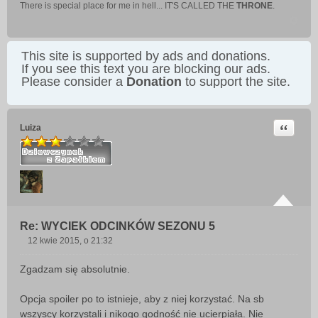
There is special place for me in hell... IT'S CALLED THE
THRONE
.
This site is supported by ads and donations.
If you see this text you are blocking our ads.
Please consider a
Donation
to support the site.
Cytuj
Luiza
Re: WYCIEK ODCINKÓW SEZONU 5
12 kwie 2015, o 21:32
P
o
Zgadzam się absolutnie.
s
t
Opcja spoiler po to istnieje, aby z niej korzystać. Na sb
wszyscy korzystali i nikogo godność nie ucierpiała. Nie