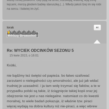
wtedy mniej potworni. Gdy piją na umór, oszukują, kradną, leją żonę
lejcami, morzą głodem babkę staruszkę,(...). Wtedy jakoś lżej im się robi
na sercu. I łatwiej im żyć.
Cytuj
lorak
Re: WYCIEK ODCINKÓW SEZONU 5
15 kwie 2015, o 16:01
P
o
Krótki,
s
t
nie bądźmy też świętsi od papieża. bo łatwo szafować
zarzutami o nielegalności czy amoralności, ale już jak widać
trudniej je uzasadnić. i ja tam wolę trzymać się faktów, a te w
przypadku polski są takie, iż ściągnięcie takiej kopii oraz jej
obejrzenie nie jest u nas nielegalne. natomiast co do kwestii
moralnej, to wiele badań pokazuje, iż właśnie tzw. piraci
więcej wydają na dobra kultury niż nie-piraci, a więc wbrew