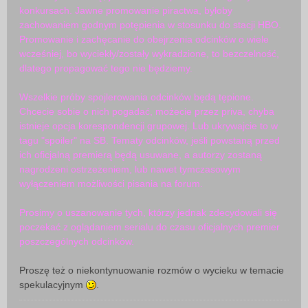
konkursach. Jawne promowanie piractwa, byłoby
zachowaniem godnym potępienia w stosunku do stacji HBO.
Promowanie i zachęcanie do obejrzenia odcinków o wiele
wcześniej, bo wyciekły/zostały wykradzione, to bezczelność,
dlatego propagować tego nie będziemy.
Wszelkie próby spojlerowania odcinków będą tępione.
Chcecie sobie o nich pogadać, możecie przez priva, chyba
istnieje opcja korespondencji grupowej. Lub ukrywajcie to w
tagu "spoiler" na SB. Tematy odcinków, jeśli powstaną przed
ich oficjalną premierą będą usuwane, a autorzy zostaną
nagrodzeni ostrzeżeniem, lub nawet tymczasowym
wyłączeniem możliwości pisania na forum.
Prosimy o uszanowanie tych, którzy jednak zdecydowali się
poczekać z oglądaniem serialu do czasu oficjalnych premier
poszczególnych odcinków.
Proszę też o niekontynuowanie rozmów o wycieku w temacie
spekulacyjnym
.