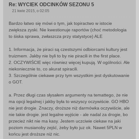
Re: WYCIEK ODCINKÓW SEZONU 5
21 kwie 2015, o 02:05
P
o
Bardzo łatwo się mówi o tym, jak topiractwo w istocie
s
zwiększa zyski. Nie kwestionuje raportów (choć metodologia
t
to śiska sprawa, zwłaszcza przy statystyce) ALE
1. Informacja, że piraci są czestszymi odbiorcami kultury jest
truizmem. Jakby nie byli to by nie piracili in the first place.
2. OCZYWIŚCIE więc równiez więcej kupują. W ogólności. Ale
niekoniecznie to, co akurat spiracili.
3. Szczególnie ciekawe przy tym wszystkim jest dyskutowanie
o GOT.
a. Przez długi czas słysałem argumenty na temattego, że nie
ma opcji legalnej i jakby była to wszyscy oczywiście. GO HBO
nie jest drogie. Znaczy, droższe niż darmówka oczywiście, ale
nie takie drogie. jest legalne wyjście - ale nadal za drogie, bo
przecież nikt nie ma kasy. Jestem uczciwie ciekaw na jaki
poziom musianoby zejść, żeby było juz ok. Nawet 5PLN w
końcu jest droższe niż nic.