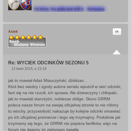
I’m Korra. You gotta deal with it.
Korraaaaa
Cytuj
Asiek
Re: WYCIEK ODCINKÓW SEZONU 5
12 kwie 2015, o 23:18
P
o
jak to mawiał Adaś Miauczyński, dżiiiiizas...
s
Ktoś bez wiedzy i zgody autora serialu wpuścił w sieć odcinki,
t
fani się na nie rzucili, ich sprawa. Ale dziewczyny i chłopaki,
jak to mawiali starożytni, noblesse oblige. Skoro GRRM
poleca nasze forum na swojej oficjalnej stronie to nie róbmy
tu wiochy, przyzwoitość nakazuje by kolejne odcinki omawiać
po ich oficjalnej premierze i tego się trzymajmy. Podobnie jak
trzymamy się tego, że GRRM nie popiera fanfików, więc na
forum nie dajemy im zielonego światła.