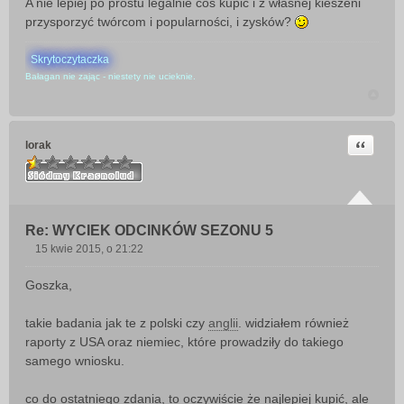
A nie lepiej po prostu legalnie coś kupić i z własnej kieszeni
przysporzyć twórcom i popularności, i zysków?
Skrytoczytaczka
Bałagan nie zając - niestety nie ucieknie.
Cytuj
lorak
Re: WYCIEK ODCINKÓW SEZONU 5
15 kwie 2015, o 21:22
P
o
Goszka,
s
t
takie badania jak te z polski czy
anglii
. widziałem również
raporty z USA oraz niemiec, które prowadziły do takiego
samego wniosku.
co do ostatniego zdania, to oczywiście że najlepiej kupić, ale