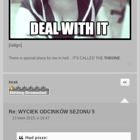
[/align]
There is special place for me in hell... IT'S CALLED THE
THRONE
.
Cytuj
lorak
Re: WYCIEK ODCINKÓW SEZONU 5
13 kwie 2015, o 16:47
P
o
s
Had pisze:
t