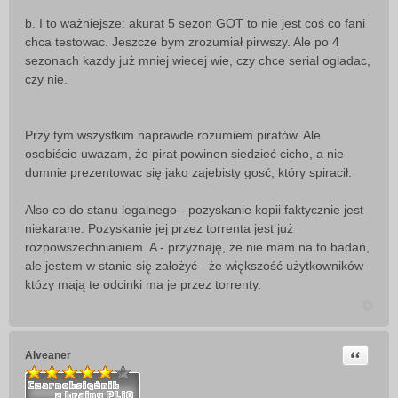
b. I to ważniejsze: akurat 5 sezon GOT to nie jest coś co fani
chca testowac. Jeszcze bym zrozumiał pirwszy. Ale po 4
sezonach kazdy już mniej wiecej wie, czy chce serial ogladac,
czy nie.
Przy tym wszystkim naprawde rozumiem piratów. Ale
osobiście uwazam, że pirat powinen siedzieć cicho, a nie
dumnie prezentowac się jako zajebisty gosć, który spiracił.
Also co do stanu legalnego - pozyskanie kopii faktycznie jest
niekarane. Pozyskanie jej przez torrenta jest już
rozpowszechnianiem. A - przyznaję, że nie mam na to badań,
ale jestem w stanie się założyć - że większość użytkowników
któzy mają te odcinki ma je przez torrenty.
Cytuj
Alveaner