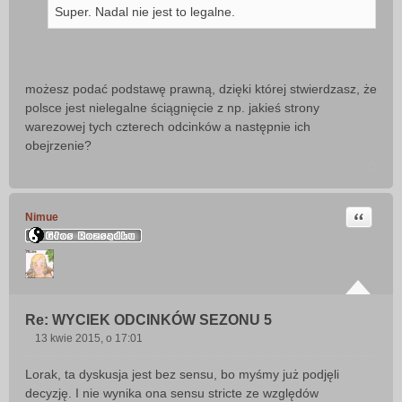
Super. Nadal nie jest to legalne.
możesz podać podstawę prawną, dzięki której stwierdzasz, że
polsce jest nielegalne ściągnięcie z np. jakieś strony
warezowej tych czterech odcinków a następnie ich
obejrzenie?
Cytuj
Nimue
Re: WYCIEK ODCINKÓW SEZONU 5
13 kwie 2015, o 17:01
P
o
Lorak, ta dyskusja jest bez sensu, bo myśmy już podjęli
s
decyzję. I nie wynika ona sensu stricte ze względów
t