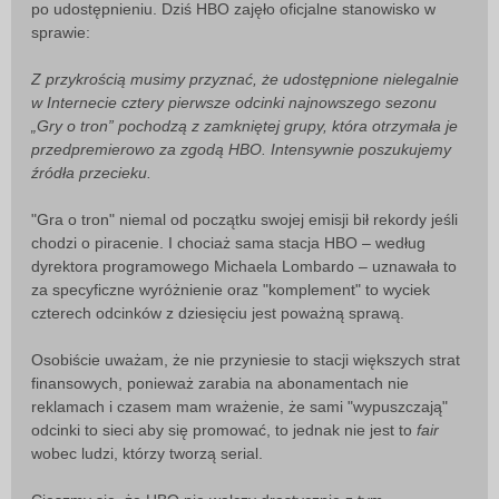
po udostępnieniu. Dziś HBO zajęło oficjalne stanowisko w
sprawie:
Z przykrością musimy przyznać, że udostępnione nielegalnie
w Internecie cztery pierwsze odcinki najnowszego sezonu
„Gry o tron” pochodzą z zamkniętej grupy, która otrzymała je
przedpremierowo za zgodą HBO. Intensywnie poszukujemy
źródła przecieku.
"Gra o tron" niemal od początku swojej emisji bił rekordy jeśli
chodzi o piracenie. I chociaż sama stacja HBO – według
dyrektora programowego Michaela Lombardo – uznawała to
za specyficzne wyróżnienie oraz "komplement" to wyciek
czterech odcinków z dziesięciu jest poważną sprawą.
Osobiście uważam, że nie przyniesie to stacji większych strat
finansowych, ponieważ zarabia na abonamentach nie
reklamach i czasem mam wrażenie, że sami "wypuszczają"
odcinki to sieci aby się promować, to jednak nie jest to
fair
wobec ludzi, którzy tworzą serial.