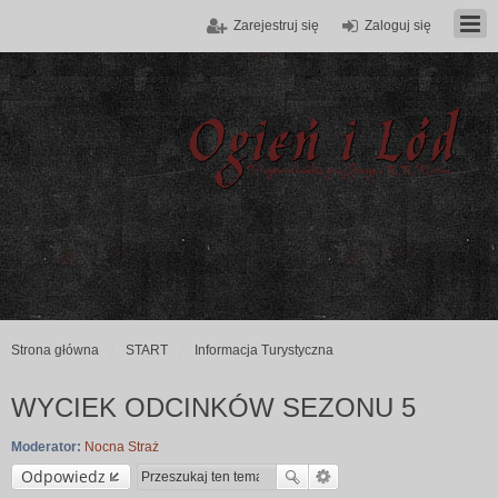
Zarejestruj się
Zaloguj się
Strona główna
START
Informacja Turystyczna
WYCIEK ODCINKÓW SEZONU 5
Moderator:
Nocna Straż
Odpowiedz