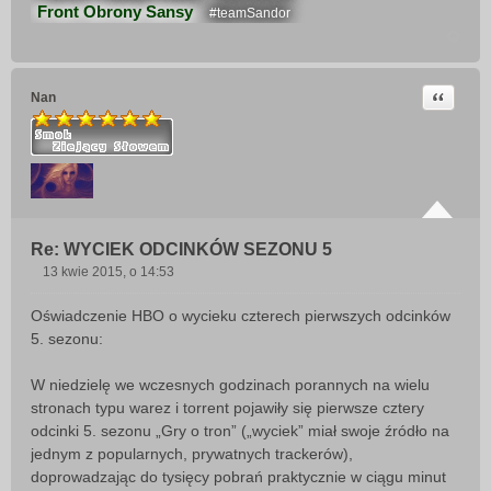
Front Obrony Sansy
#teamSandor
Cytuj
Nan
Re: WYCIEK ODCINKÓW SEZONU 5
13 kwie 2015, o 14:53
P
o
Oświadczenie HBO o wycieku czterech pierwszych odcinków
s
5. sezonu:
t
W niedzielę we wczesnych godzinach porannych na wielu
stronach typu warez i torrent pojawiły się pierwsze cztery
odcinki 5. sezonu „Gry o tron” („wyciek” miał swoje źródło na
jednym z popularnych, prywatnych trackerów),
doprowadzając do tysięcy pobrań praktycznie w ciągu minut