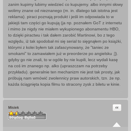
zanim kupimy lubimy wiedzieć co kupujemy. albo innymi słowy
wolimy znane od nieznanego (m. in. dlatego tak istotna jest
reklama). piraci poznają produkt i jeśli im odpowiada to w
jakiejś tam części go kupują (ja np. poznałem GoT z internetu
i mimo że nigdy nie miałem wykupionego abonamentu HBO,
to dzięki piractwu i tak dałem zarobić Martinowi, bo z tego
względu, iż tak spodobał mi się serial to sięgnąłem po książki,
którymi z kolei byłem tak zafascynowany, że "taniec ze
smokami" to zamawiałem już w preorderze po angielsku ;]).
gdyby go nie znali, to w ogóle by nie kupili, lecz wydali kasę
na coś im znanego np. alko (upraszczam na potrzeby
przykładu). generalnie ten mechanizm nie jest tak prosty, jak
próbują nam wmówić zwolennicy praw autorskich, tzn. że np.
każda ściągnięta kopia filmu to stracony zysk z biletu w kinie.
Cytuj
Misiek