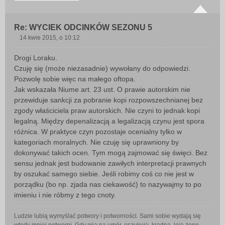
Re: WYCIEK ODCINKÓW SEZONU 5
14 kwie 2015, o 10:12
P
o
Drogi Loraku.
s
Czuję się (może niezasadnie) wywołany do odpowiedzi.
t
Pozwolę sobie więc na małego oftopa.
Jak wskazała Niume art. 23 ust. O prawie autorskim nie
przewiduje sankcji za pobranie kopi rozpowszechnianej bez
zgody właściciela praw autorskich. Nie czyni to jednak kopi
legalną. Między depenalizacją a legalizacją czynu jest spora
różnica. W praktyce czyn pozostaje ocenialny tylko w
kategoriach moralnych. Nie czuję się uprawniony by
dokonywać takich ocen. Tym mogą zajmować się święci. Bez
sensu jednak jest budowanie zawiłych interpretacji prawnych
by oszukać samego siebie. Jeśli robimy coś co nie jest w
porządku (bo np. zjada nas ciekawość) to nazywajmy to po
imieniu i nie róbmy z tego cnoty.
Ludzie lubią wymyślać potwory i potworności. Sami sobie wydają się