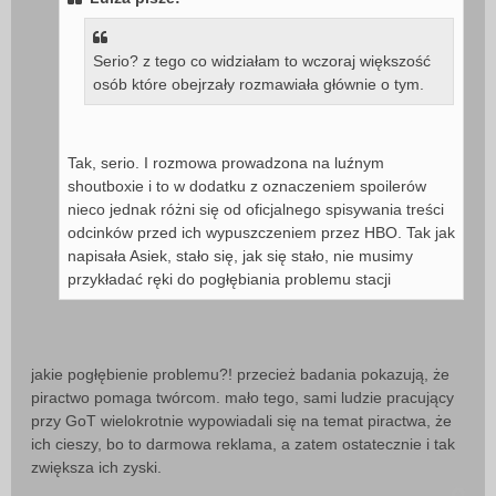
t
Serio? z tego co widziałam to wczoraj większość
osób które obejrzały rozmawiała głównie o tym.
Tak, serio. I rozmowa prowadzona na luźnym
shoutboxie i to w dodatku z oznaczeniem spoilerów
nieco jednak różni się od oficjalnego spisywania treści
odcinków przed ich wypuszczeniem przez HBO. Tak jak
napisała Asiek, stało się, jak się stało, nie musimy
przykładać ręki do pogłębiania problemu stacji
jakie pogłębienie problemu?! przecież badania pokazują, że
piractwo pomaga twórcom. mało tego, sami ludzie pracujący
przy GoT wielokrotnie wypowiadali się na temat piractwa, że
ich cieszy, bo to darmowa reklama, a zatem ostatecznie i tak
zwiększa ich zyski.