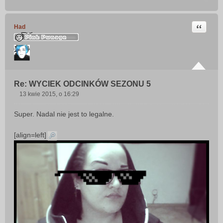
Cytuj
Had
Re: WYCIEK ODCINKÓW SEZONU 5
13 kwie 2015, o 16:29
P
o
Super. Nadal nie jest to legalne.
s
t
[align=left]