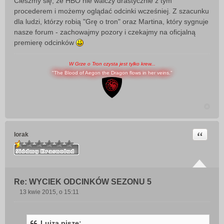
Cieszmy się, że HBO nie walczy drastycznie z tym
procederem i możemy oglądać odcinki wcześniej. Z szacunku
dla ludzi, którzy robią "Grę o tron" oraz Martina, który sygnuje
nasze forum - zachowajmy pozory i czekajmy na oficjalną
premierę odcinków
W Grze o Tron czysta jest tylko krew...
"The Blood of Aegon the Dragon flows in her veins."
Cytuj
lorak
Re: WYCIEK ODCINKÓW SEZONU 5
13 kwie 2015, o 15:11
P
o
s
Luiza pisze: