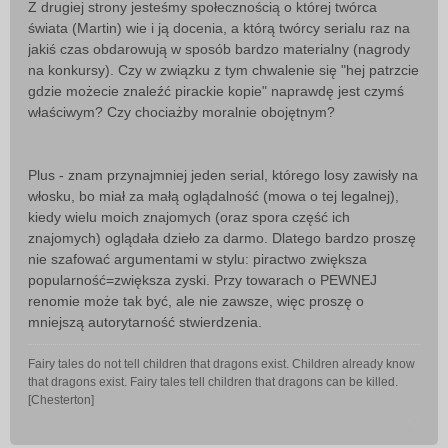
Z drugiej strony jesteśmy społecznością o której twórca
s
świata (Martin) wie i ją docenia, a którą twórcy serialu raz na
t
jakiś czas obdarowują w sposób bardzo materialny (nagrody
na konkursy). Czy w związku z tym chwalenie się "hej patrzcie
gdzie możecie znaleźć pirackie kopie" naprawdę jest czymś
właściwym? Czy chociażby moralnie obojętnym?
Plus - znam przynajmniej jeden serial, którego losy zawisły na
włosku, bo miał za małą oglądalność (mowa o tej legalnej),
kiedy wielu moich znajomych (oraz spora część ich
znajomych) oglądała dzieło za darmo. Dlatego bardzo proszę
nie szafować argumentami w stylu: piractwo zwiększa
popularność=zwiększa zyski. Przy towarach o PEWNEJ
renomie może tak być, ale nie zawsze, więc proszę o
mniejszą autorytarność stwierdzenia.
Fairy tales do not tell children that dragons exist. Children already know
that dragons exist. Fairy tales tell children that dragons can be killed.
[Chesterton]