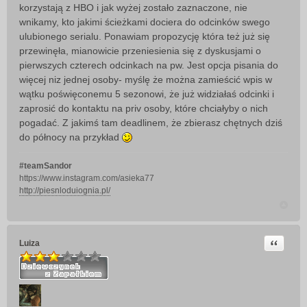
korzystają z HBO i jak wyżej zostało zaznaczone, nie
wnikamy, kto jakimi ścieżkami dociera do odcinków swego
ulubionego serialu. Ponawiam propozycję która też już się
przewinęła, mianowicie przeniesienia się z dyskusjami o
pierwszych czterech odcinkach na pw. Jest opcja pisania do
więcej niz jednej osoby- myślę że można zamieścić wpis w
wątku poświęconemu 5 sezonowi, że już widziałaś odcinki i
zaprosić do kontaktu na priv osoby, które chciałyby o nich
pogadać. Z jakimś tam deadlinem, że zbierasz chętnych dziś
do północy na przykład
#teamSandor
https://www.instagram.com/asieka77
http://piesnloduiognia.pl/
Cytuj
Luiza