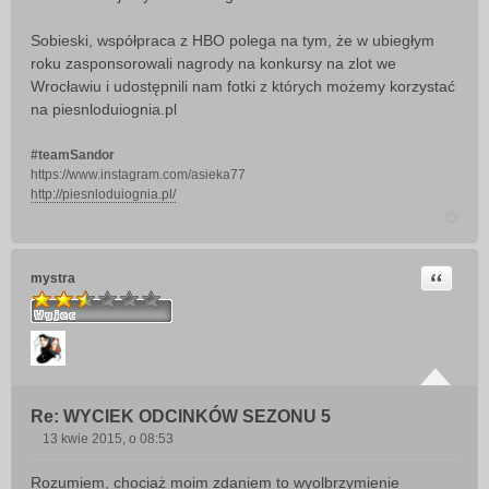
Sobieski, współpraca z HBO polega na tym, że w ubiegłym
roku zasponsorowali nagrody na konkursy na zlot we
Wrocławiu i udostępnili nam fotki z których możemy korzystać
na piesnloduiognia.pl
#teamSandor
https://www.instagram.com/asieka77
http://piesnloduiognia.pl/
Cytuj
mystra
Re: WYCIEK ODCINKÓW SEZONU 5
13 kwie 2015, o 08:53
P
o
Rozumiem, chociaż moim zdaniem to wyolbrzymienie