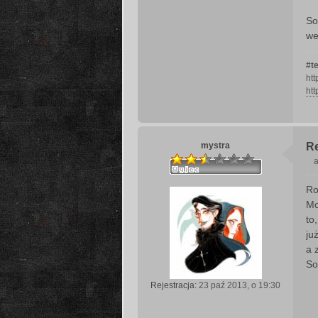
So
we
#t
ht
htt
mystra
R
a
Ro
s
Mo
t
to
ju
a 
So
Rejestracja:
23 paź 2013, o 19:30