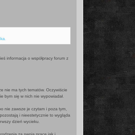
pka.
ieś informacja o współpracy forum z
 że nie ma tych tematów. Oczywiście
ie bym się w nich nie wypowiadał.
bo nie zawsze je czytam i poza tym,
pozostają i nieestetycznie to wygląda
ierwszy dzień wycieku.
rodzenia za swoją pracę jak i