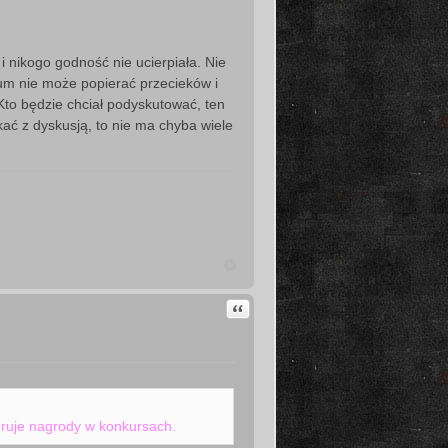
 i nikogo godność nie ucierpiała. Nie
orum nie może popierać przecieków i
Kto będzie chciał podyskutować, ten
ekać z dyskusją, to nie ma chyba wiele
Cytuj
oruje nagrody w konkursach.