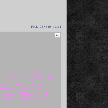
Posty: 22 • Strona
1
z
1
Cytuj
my i potępiać będziemy. Wiadomo, nie
 HBO w TV, czy online przez HBO GO,
, to już sprawa cudzej moralności.
e nagrody w konkursach. Jawne
u do stacji HBO. Promowanie i
y wykradzione, to bezczelność,