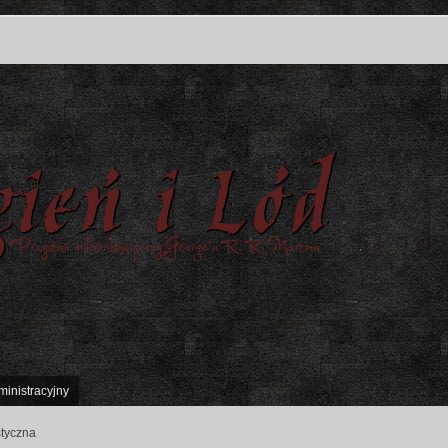
ministracyjny
styczna