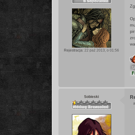
Zg
s
t
Op
mu
pi
zr
wa
Rejestracja:
22 paź 2013, o 01:56
S
F
Sobieski
R
a
s
t