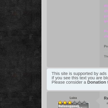
Ws
ch
po
ty
Pr
of
Pr
The
This site is supported by ads
If you see this text you are b
Please consider a
Donation
t
Luiza
R
a