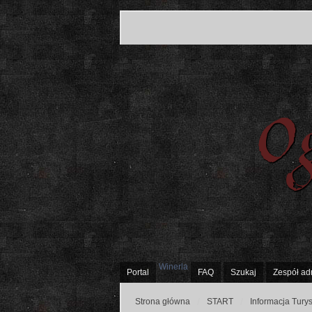
Winerla
Portal
FAQ
Szukaj
Zespół ad
Strona główna
START
Informacja Tury