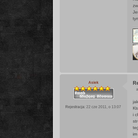
zw
Je
ty
Asiek
R
a
ja
s
Rejestracja:
22 cze 2011, o 13:07
Kt
t
i 
st
te
im