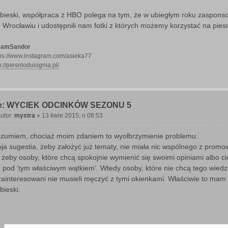
bieski, współpraca z HBO polega na tym, że w ubiegłym roku zasponso
 Wrocławiu i udostępnili nam fotki z których możemy korzystać na pies
eamSandor
tps://www.instagram.com/asieka77
p://piesnloduiognia.pl/
e: WYCIEK ODCINKÓW SEZONU 5
utor:
mystra
»
13 kwie 2015, o 08:53
P
o
zumiem, chociaż moim zdaniem to wyolbrzymienie problemu.
ja sugestia, żeby założyć już tematy, nie miała nic wspólnego z promow
, żeby osoby, które chcą spokojnie wymienić się swoimi opiniami albo ci
ż pod 'tym właściwym wątkiem'. Wtedy osoby, które nie chcą tego wiedz
zainteresowani nie musieli męczyć z tymi okienkami. Właściwie to mam 
bieski.