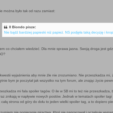
nie można było tak od razu zamiast:
Il Biondo pisze:
Nie bądź bardziej papieski niż papież. NS podjęła taką decyzję i kro
em co chciałem wiedzieć. Dla mnie sprawa jasna. Swoją droga jest gdz
BO?
kwestii wyjaśnienia aby mnie źle nie zrozumiano. Nie przeszkadza mi,
ętnie bym je poczytał jak wszystko na tym forum, ale znając życie pewn
zeszkadza mi fala spoiler tagów. O ile w SB mi to też nie przeszkadza, 
raz znikają w napływie nowych postów. Jednak w tematach spoiler tagi 
k całą strona od góry do dołu to jeden wielki spoiler tag, a to dopiero p
zumiem nie popieranie piractwa. Ktoś się napracował i oczekuje wynag