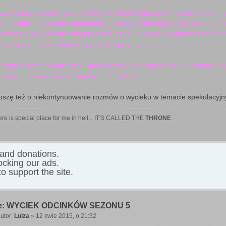
zelkie próby spojlerowania odcinków będą tępione. Chcecie sobie o ni
yba istnieje opcja korespondencji grupowej. Lub ukrywajcie to w tagu "s
wstaną przed ich oficjalną premierą będą usuwane, a autorzy zostaną
mczasowym wyłączeniem możliwości pisania na forum.
osimy o uszanowanie tych, którzy jednak zdecydowali się poczekać z o
icjalnych premier poszczególnych odcinków.
oszę też o niekontynuowanie rozmów o wycieku w temacie spekulacy
re is special place for me in hell... IT'S CALLED THE
THRONE
.
 and donations.
locking our ads.
o support the site.
e: WYCIEK ODCINKÓW SEZONU 5
utor:
Luiza
»
12 kwie 2015, o 21:32
P