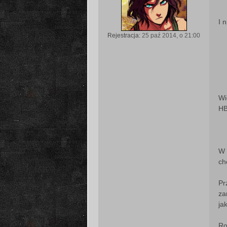
I 
Rejestracja:
25 paź 2014, o 21:00
Wi
H
W 
ch
Pr
za
ja
Ro