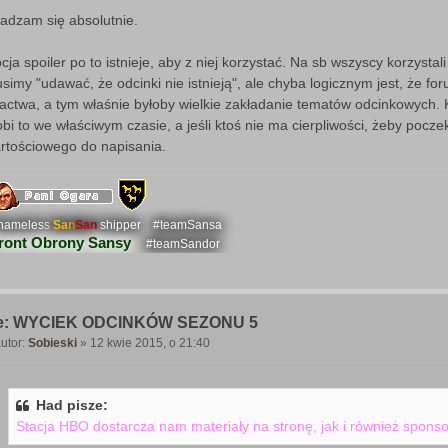
o
adzam się absolutnie.
cja spoiler po to istnieje, aby z niej korzystać. Na sb wszyscy korzystali
simy "udawać, że odcinki nie istnieją", ale chyba logicznym jest, że f
ractwa, a tym właśnie byłoby wielkie zakładanie tematów odcinkowych. 
obi to we właściwym czasie, a jeśli ktoś nie ma cierpliwości, żeby pocz
rtościowego do napisania.
hameless
San
San
shipper
#teamSansa
ront Obrony Sansy
#teamSandor
e: WYCIEK ODCINKÓW SEZONU 5
utor:
Sobieski
»
12 kwie 2015, o 21:40
P
o
Had pisze:
Stacja HBO dostarcza nam materiały na stronę, jak i również spons