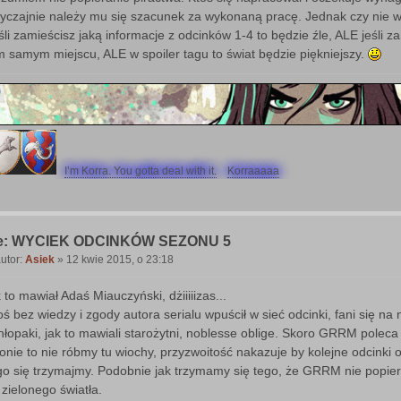
yczajnie należy mu się szacunek za wykonaną pracę. Jednak czy nie w
śli zamieścisz jaką informacje z odcinków 1-4 to będzie źle, ALE jeśli z
m samym miejscu, ALE w spoiler tagu to świat będzie piękniejszy.
I’m Korra. You gotta deal with it.
Korraaaaa
e: WYCIEK ODCINKÓW SEZONU 5
utor:
Asiek
»
12 kwie 2015, o 23:18
P
o
k to mawiał Adaś Miauczyński, dżiiiiizas...
oś bez wiedzy i zgody autora serialu wpuścił w sieć odcinki, fani się na 
chłopaki, jak to mawiali starożytni, noblesse oblige. Skoro GRRM poleca
ronie to nie róbmy tu wiochy, przyzwoitość nakazuje by kolejne odcinki o
go się trzymajmy. Podobnie jak trzymamy się tego, że GRRM nie popier
 zielonego światła.