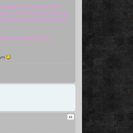
ch pogadać, możecie przez priva,
poiler" na SB. Tematy odcinków, jeśli
 nagrodzeni ostrzeżeniem, lub nawet
glądaniem serialu do czasu
jnym
.
Cytuj