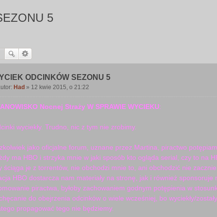
SEZONU 5
YCIEK ODCINKÓW SEZONU 5
utor:
Had
»
12 kwie 2015, o 21:22
P
o
ANOWISKO Nocnej Straży W SPRAWIE WYCIEKU
:
cinki wyciekły. Trudno, nic z tym nie zrobimy.
zkolwiek jako oficjalne forum, uznane przez Martina, piractwo potępia
żdy ma HBO i strzyka mnie w jaki sposób kto ogląda serial, czy to na
y ściąga je z torrentów, nie obchodzi mnie to, ani obchodzić nie zacznie
acja HBO dostarcza nam materiały na stronę, jak i również sponsoruj
omowanie piractwa, byłoby zachowaniem godnym potępienia w stosunk
chęcanie do obejrzenia odcinków o wiele wcześniej, bo wyciekły/został
atego propagować tego nie będziemy.