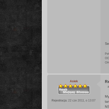
Se
Pe
OO
O
Asiek
R
a
My
s
Rejestracja:
22 cze 2011, o 13:07
ta
t
NS