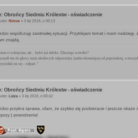
: Obrońcy Siedmiu Królestw - oświadczenie
utor:
Nimue
»
3 lip 2016, o 00:13
P
o
rdzo współczuję zaistniałej sytuacji. Przyklejam temat i mam nadzieję,
m znajdą.
stem ci wdzięczna, ale... byłeś już daleko. Dlaczego wróciłeś?
yszedł mu do głowy tuzin złośliwych odpowiedzi, każda okrutniejsza od poprzedniej, wzruszył
rzyśniłaś mi się – odparł. "
: Obrońcy Siedmiu Królestw - oświadczenie
utor:
Luiza
»
3 lip 2016, o 00:42
P
o
rdzo przykra sprawa, ufam, że szybko się pozbieracie i jeszcze okaże s
epszy:) powodzenia!