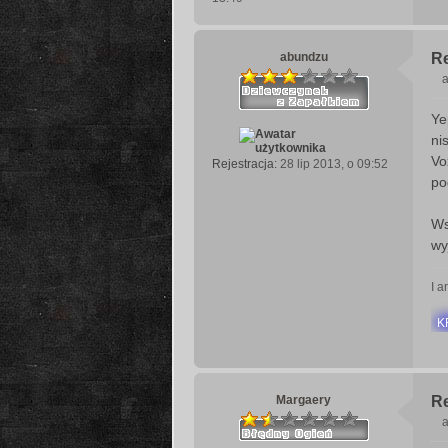
abundzu
Re
a
Ye
s
ni
t
Vo
Rejestracja:
28 lip 2013, o 09:52
po
Ws
wy
I a
K
Margaery
Re
a