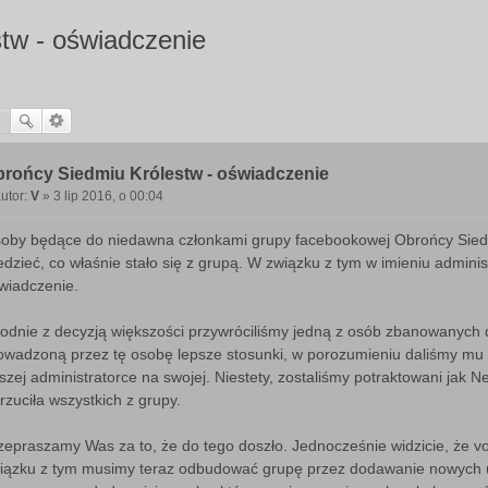
tw - oświadczenie
rońcy Siedmiu Królestw - oświadczenie
utor:
V
»
3 lip 2016, o 00:04
P
o
oby będące do niedawna członkami grupy facebookowej Obrońcy Sied
edzieć, co właśnie stało się z grupą. W związku z tym w imieniu administ
wiadczenie.
odnie z decyzją większości przywróciliśmy jedną z osób zbanowanych 
owadzoną przez tę osobę lepsze stosunki, w porozumieniu daliśmy mu s
szej administratorce na swojej. Niestety, zostaliśmy potraktowani jak Ne
rzuciła wszystkich z grupy.
zepraszamy Was za to, że do tego doszło. Jednocześnie widzicie, że v
iązku z tym musimy teraz odbudować grupę przez dodawanie nowych u