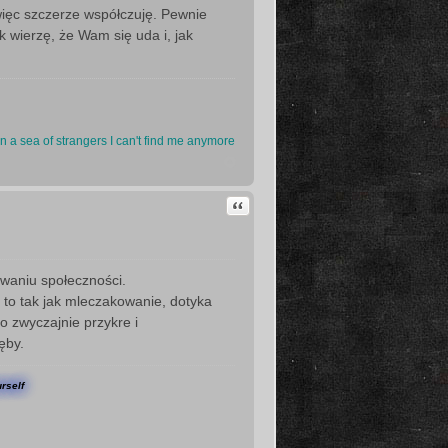
 więc szczerze współczuję. Pewnie
k wierzę, że Wam się uda i, jak
In a sea of strangers I can't find me anymore
Cytuj
waniu społeczności.
 to tak jak mleczakowanie, dotyka
o zwyczajnie przykre i
ęby.
urself