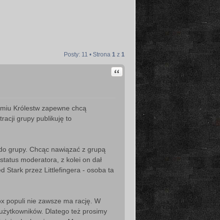
Posty: 11 • Strona
1
z
1
Cytuj
miu Królestw zapewne chcą
racji grupy publikuję to
do grupy. Chcąc nawiązać z grupą
tatus moderatora, z kolei on dał
d Stark przez Littlefingera - osoba ta
ox populi nie zawsze ma rację. W
żytkowników. Dlatego też prosimy