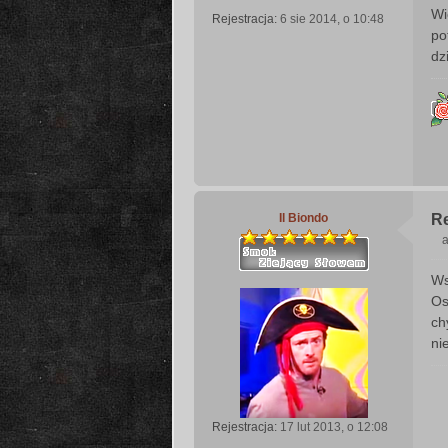
Wi
Rejestracja:
6 sie 2014, o 10:48
s
po
t
dz
Il Biondo
Re
a
Ws
s
Os
t
ch
ni
Rejestracja:
17 lut 2013, o 12:08