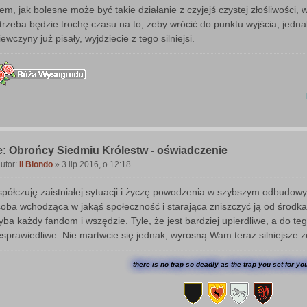
o
em, jak bolesne może być takie działanie z czyjejś czystej złośliwości,
trzeba będzie trochę czasu na to, żeby wrócić do punktu wyjścia, jedna
iewczyny już pisały, wyjdziecie z tego silniejsi.
: Obrońcy Siedmiu Królestw - oświadczenie
utor:
Il Biondo
»
3 lip 2016, o 12:18
P
o
półczuję zaistniałej sytuacji i życzę powodzenia w szybszym odbudowy
oba wchodząca w jakąś społeczność i starająca zniszczyć ją od środka
yba każdy fandom i wszędzie. Tyle, że jest bardziej upierdliwe, a do teg
esprawiedliwe. Nie martwcie się jednak, wyrosną Wam teraz silniejsze z
there is no trap so deadly as the trap you set for yo