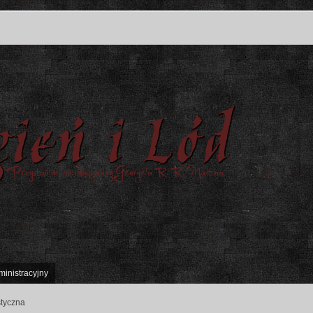
ministracyjny
styczna