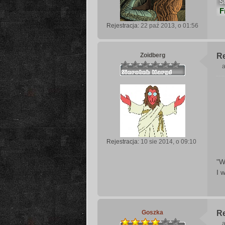
S
F
Rejestracja:
22 paź 2013, o 01:56
Zoidberg
Re
a
s
t
Rejestracja:
10 sie 2014, o 09:10
"W
I 
Goszka
Re
a