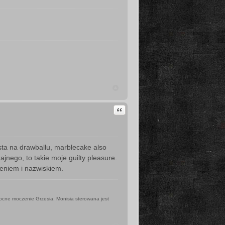
Cytuj
sta na drawballu, marblecake also
zajnego, to takie moje guilty pleasure.
eniem i nazwiskiem.
ocne moczenie Grzesia. Monisia sterowana jest