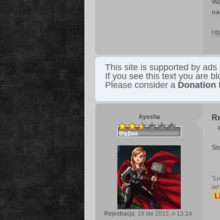
Wa
na
htt
This site is supported by ads
If you see this text you are b
Please consider a
Donation
t
Ayesha
Re
a
St
s
t
"
Lu
od 
L
Rejestracja:
19 sie 2015, o 13:14