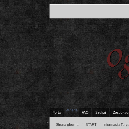
Winerla
Portal
FAQ
Szukaj
Zespół ad
Strona główna
START
Informacja Tury