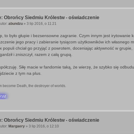
: Obrońcy Siedmiu Królestw - oświadczenie
utor:
abundzu
»
3 lip 2016, o 11:21
P
o
p, to było głupie i bezsensowne zagranie. Czym innym jest irytowanie
szczenie jego pracy i zabieranie tysiącom użytkowników ich własnego m
x populi chciał go przyjąć z powrotem, doceniając aktywność w grupie,
gardził i zniszczył, razem z całą grupą.
półczuję. Siłę macie w fandomie taką, że wierzę, że szybko się odbudu
jdziecie z tym na plus.
m become Death, the destroyer of worlds.
RWI
: Obrońcy Siedmiu Królestw - oświadczenie
utor:
Margaery
»
3 lip 2016, o 12:10
P