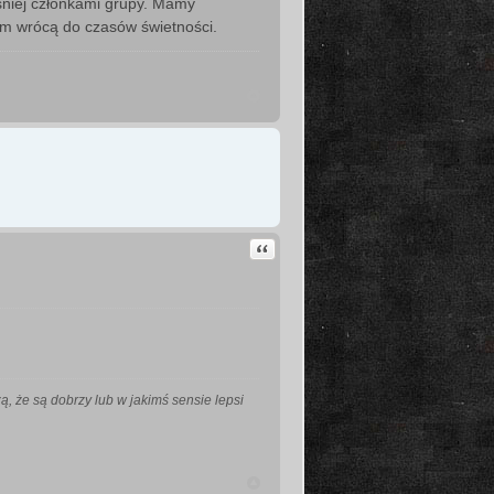
śniej członkami grupy. Mamy
em wrócą do czasów świetności.
Cytuj
dzą, że są dobrzy lub w jakimś sensie lepsi