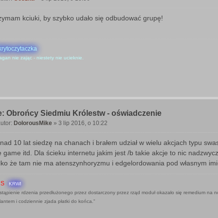
P
o
zymam kciuki, by szybko udało się odbudować grupę!
krytoczytaczka
agan nie zając - niestety nie ucieknie.
: Obrońcy Siedmiu Królestw - oświadczenie
utor:
DolorousMike
»
3 lip 2016, o 10:22
P
o
nad 10 lat siedzę na chanach i brałem udział w wielu akcjach typu swa
e game itd. Dla ścieku internetu jakim jest /b takie akcje to nic nadzwyc
lko że tam nie ma atenszynhoryzmu i edgelordowania pod własnym imi
HS
KRWI
stąpienie rdzenia przedłużonego przez dostarczony przez rząd moduł okazało się remedium na n
lantem i codziennie zjada płatki do końca."