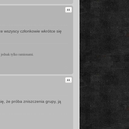
Cytuj
 że wszyscy członkowie wkrótce się
 jednak tylko ramionami.
Cytuj
ię, że próba zniszczenia grupy, ją