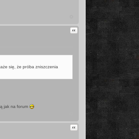
Cytuj
każe się, że próba zniszczenia
ką jak na forum
Cytuj