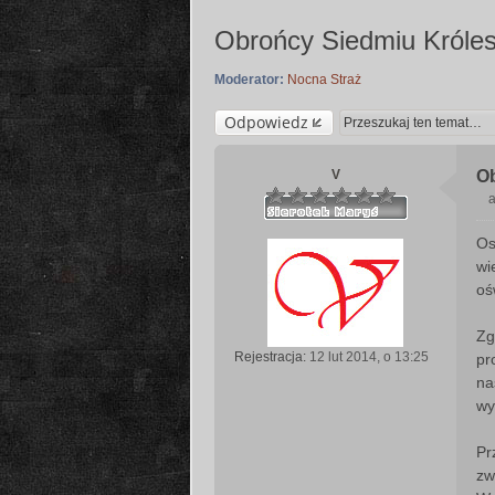
Obrońcy Siedmiu Króles
Moderator:
Nocna Straż
Odpowiedz
V
Ob
a
Os
s
wi
t
oś
Zg
Rejestracja:
12 lut 2014, o 13:25
pr
na
wy
Pr
zw