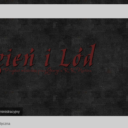
ministracyjny
styczna