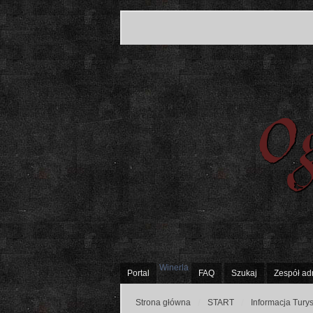
Winerla
Portal
FAQ
Szukaj
Zespół ad
Strona główna
START
Informacja Tury