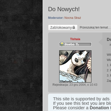
Do Nowych!
Moderator:
Nocna Straż
Zablokowany
Tishaia
D
a
Wi
s
Wła
t
1. 
2.
3.
Za
Rejestracja:
23 gru 2004, o 10:43
This site is supported by ads
If you see this text you are b
Please consider a
Donation
t