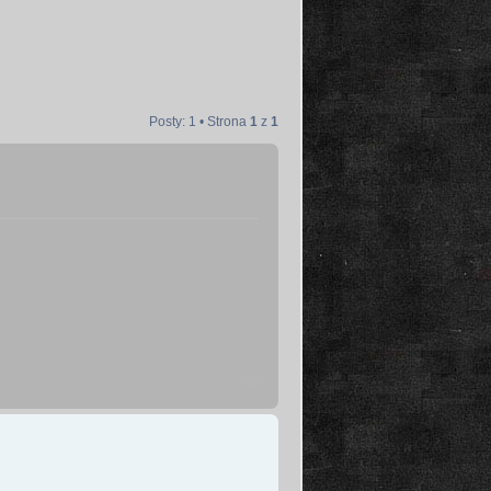
Posty: 1 • Strona
1
z
1