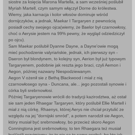
siostre za księcia Marona Martella, a sam wcześniej poślubił
Myriah Martell, czym samym włączył Dorne do królestwa.
Wiemy, jaka karnacja i kolor włosów dominuje wśród
dornijczyków, a jednak, Maekar I Targaryen z pewnością
posiadł cechy swojego ojca(wiemy, że Baelor był czarnowłosy,
choć o Aerysie jestem na 99% pewny, że wygląd odziedziczył
po ojcu).
Sam Maekar poślubił Dyanne Dayne, a Dayne'owie mogą
mieć pochodzenie valyriańskie, jednak, ich pierwszy syn -
Daeron był blondynem, to kolejny syn, Aerion był już typowym
Targaryenem, podobnie jak reszta jego braci, czyli Aemon i
Aegon, później nazwany Niespodziewanym.
Aegon V ożenił sie z Bethą Blackwood i miał z nią
czarnowłosego syna - Duncana, ale... jego pozostali synowie i
córka byli srebrnowłosi.
Później Targaryenowie wrócili do tradycji kazirodztwa, aż ostał
sie sam jeden Rhaegar Targaryen, który poślubił Ellie Martell i
miał z nią córkę, Rhaenys, której Aerys nie chciał przytulić ze
względu na jej "dornijski smród", a potem narodził sie Aegon,
który musiał być srebrnowłosy, bo przecież skoro Aegon
Conningtona jest srebrnowłosy, to ten Rhaegara też musiał
być(jeśli przyjmiemy, że to nie są te same osoby), bo kto jak