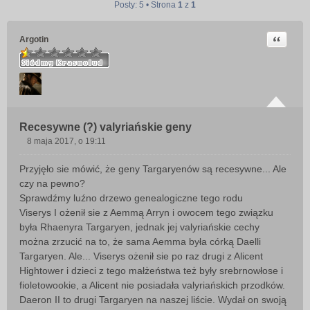
Posty: 5 • Strona
1
z
1
Cytuj
Argotin
Recesywne (?) valyriańskie geny
8 maja 2017, o 19:11
P
o
Przyjęło sie mówić, że geny Targaryenów są recesywne... Ale
s
czy na pewno?
t
Sprawdźmy luźno drzewo genealogiczne tego rodu
Viserys I ożenił sie z Aemmą Arryn i owocem tego związku
była Rhaenyra Targaryen, jednak jej valyriańskie cechy
można zrzucić na to, że sama Aemma była córką Daelli
Targaryen. Ale... Viserys ożenił sie po raz drugi z Alicent
Hightower i dzieci z tego małżeństwa też były srebrnowłose i
fioletowookie, a Alicent nie posiadała valyriańskich przodków.
Daeron II to drugi Targaryen na naszej liście. Wydał on swoją