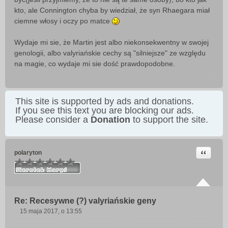
kto, ale Connington chyba by wiedział, że syn Rhaegara miał
ciemne włosy i oczy po matce
Wydaje mi sie, że Martin jest albo niekonsekwentny w swojej
genologii, albo valyriańskie cechy są "silniejsze" ze względu
na magie, co wydaje mi sie dość prawdopodobne.
This site is supported by ads and donations.
If you see this text you are blocking our ads.
Please consider a
Donation
to support the site.
Cytuj
polaryton
Re: Recesywne (?) valyriańskie geny
15 maja 2017, o 13:55
P
o