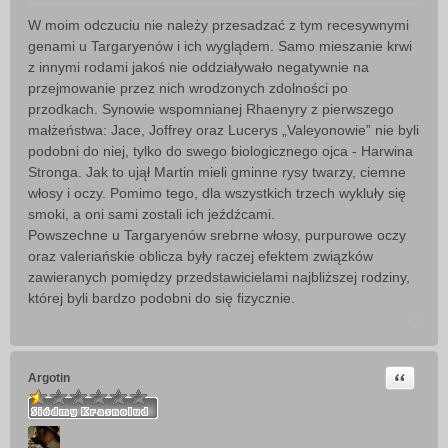
o
W moim odczuciu nie należy przesadzać z tym recesywnymi
s
genami u Targaryenów i ich wyglądem. Samo mieszanie krwi
t
z innymi rodami jakoś nie oddziaływało negatywnie na
przejmowanie przez nich wrodzonych zdolności po
przodkach. Synowie wspomnianej Rhaenyry z pierwszego
małżeństwa: Jace, Joffrey oraz Lucerys „Valeyonowie” nie byli
podobni do niej, tylko do swego biologicznego ojca - Harwina
Stronga. Jak to ujął Martin mieli gminne rysy twarzy, ciemne
włosy i oczy. Pomimo tego, dla wszystkich trzech wykluły się
smoki, a oni sami zostali ich jeźdźcami.
Powszechne u Targaryenów srebrne włosy, purpurowe oczy
oraz valeriańskie oblicza były raczej efektem związków
zawieranych pomiędzy przedstawicielami najbliższej rodziny,
której byli bardzo podobni do się fizycznie.
Cytuj
Argotin