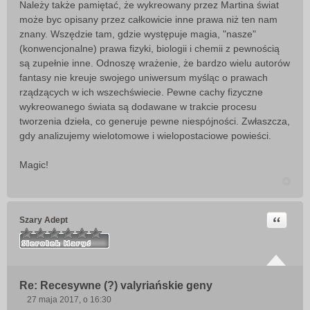
Należy także pamiętać, że wykreowany przez Martina świat
s
może byc opisany przez całkowicie inne prawa niż ten nam
t
znany. Wszędzie tam, gdzie występuje magia, "nasze"
(konwencjonalne) prawa fizyki, biologii i chemii z pewnością
są zupełnie inne. Odnoszę wrażenie, że bardzo wielu autorów
fantasy nie kreuje swojego uniwersum myśląc o prawach
rządzących w ich wszechświecie. Pewne cachy fizyczne
wykreowanego świata są dodawane w trakcie procesu
tworzenia dzieła, co generuje pewne niespójności. Zwłaszcza,
gdy analizujemy wielotomowe i wielopostaciowe powieści.
Magic!
Cytuj
Szary Adept
Re: Recesywne (?) valyriańskie geny
27 maja 2017, o 16:30
P