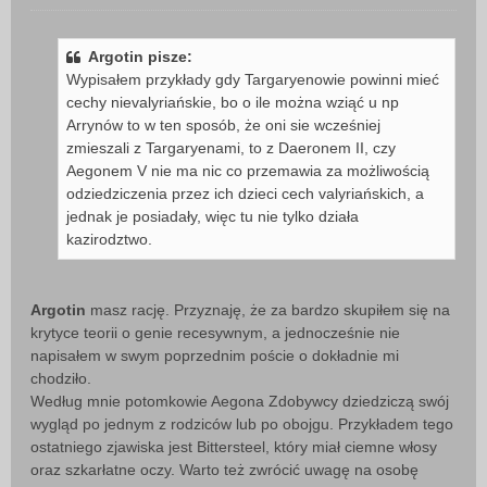
P
o
s
Argotin pisze:
t
Wypisałem przykłady gdy Targaryenowie powinni mieć
cechy nievalyriańskie, bo o ile można wziąć u np
Arrynów to w ten sposób, że oni sie wcześniej
zmieszali z Targaryenami, to z Daeronem II, czy
Aegonem V nie ma nic co przemawia za możliwością
odziedziczenia przez ich dzieci cech valyriańskich, a
jednak je posiadały, więc tu nie tylko działa
kazirodztwo.
Argotin
masz rację. Przyznaję, że za bardzo skupiłem się na
krytyce teorii o genie recesywnym, a jednocześnie nie
napisałem w swym poprzednim poście o dokładnie mi
chodziło.
Według mnie potomkowie Aegona Zdobywcy dziedziczą swój
wygląd po jednym z rodziców lub po obojgu. Przykładem tego
ostatniego zjawiska jest Bittersteel, który miał ciemne włosy
oraz szkarłatne oczy. Warto też zwrócić uwagę na osobę