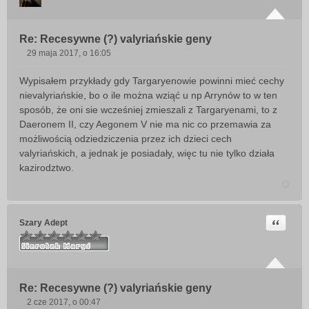
Re: Recesywne (?) valyriańskie geny
29 maja 2017, o 16:05
P
o
Wypisałem przykłady gdy Targaryenowie powinni mieć cechy
s
nievalyriańskie, bo o ile można wziąć u np Arrynów to w ten
t
sposób, że oni sie wcześniej zmieszali z Targaryenami, to z
Daeronem II, czy Aegonem V nie ma nic co przemawia za
możliwością odziedziczenia przez ich dzieci cech
valyriańskich, a jednak je posiadały, więc tu nie tylko działa
kazirodztwo.
Cytuj
Szary Adept
Re: Recesywne (?) valyriańskie geny
2 cze 2017, o 00:47