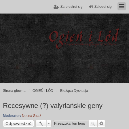
Zarejestruj się
Zaloguj się
Strona główna
OGIEŃ I LÓD
Bieżąca Dyskusja
Recesywne (?) valyriańskie geny
Moderator:
Nocna Straż
Odpowiedz