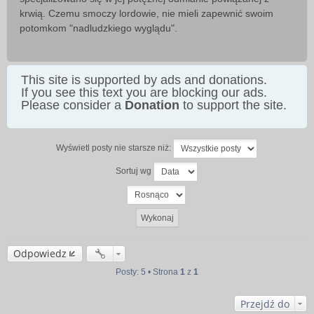
krwią. Czemu smoczy lordowie, nie mieli zapewnić swoim
potomkom "nadludzkiego wyglądu".
This site is supported by ads and donations.
If you see this text you are blocking our ads.
Please consider a
Donation
to support the site.
Wyświetl posty nie starsze niż:
Sortuj wg
Odpowiedz
Posty: 5 • Strona
1
z
1
Przejdź do