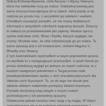
Dobrej Królowej Alysanne, córki Aenysa I i Alyssy Velaryon,
która ma niebieskie oczy po matce. Oddzielną kwestią jest
sama smocza krew płynąca ich w żyłach, którą każdy w tej
rodzinie po prostu ma, z wszystkimi jej zaletami i wadami.
Chciałbym zauważyć ponadto, że nie mamy dokładnych
informacji o wszystkich członkach wygnanej dynastii. Dotyczy
to zwłaszcza przedstawicielek płci pięknej. Meakar oprócz
synów miał dwie córki, Rhae i Daella, których wyglądu nie
znamy. Możliwe wiec, że obie odziedziczyły go po matce. Ta
sama sytuacja jest z ich bratanicami, córkami Aegona V,
Rhaellą oraz Shaerą.
Z tym kazirodztwem wystrzeliłem w swym poprzednim poście,
co wynikało to z następujących przemyśleń, iż jeżeli Smoki po
prostu dziedziczą wygląd po jednym ze swych rodziców, to z
każdym następnym pokoleniem u Targaryenów rosło
prawdopodobieństwo zaniku u nich charakterystycznych dla
Valerian cech fizycznych. To, że do tego nie doszło jest
właśnie efektem małżeństw pomiędzy bliskimi krewnymi.
Ponadto dochodzą tutaj związki z innymi rodami
pochodzącymi z ich pierwotnej ojczyzny.
Ostatecznie jednak możesz mieć rację z tą magią. W Valyrii
specjalizowano się w jej potężnej odmianie powiązanej z