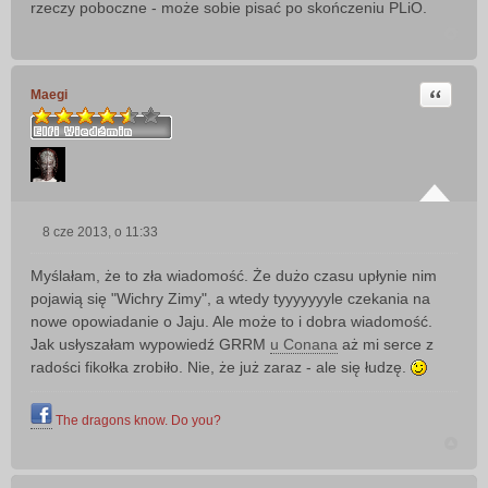
rzeczy poboczne - może sobie pisać po skończeniu PLiO.
Cytuj
Maegi
8 cze 2013, o 11:33
P
o
Myślałam, że to zła wiadomość. Że dużo czasu upłynie nim
s
pojawią się "Wichry Zimy", a wtedy tyyyyyyyle czekania na
t
nowe opowiadanie o Jaju. Ale może to i dobra wiadomość.
Jak usłyszałam wypowiedź GRRM
u Conana
aż mi serce z
radości fikołka zrobiło. Nie, że już zaraz - ale się łudzę.
The dragons know. Do you?