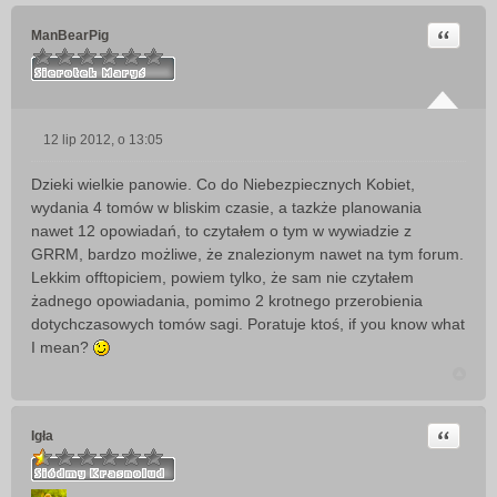
Cytuj
ManBearPig
12 lip 2012, o 13:05
P
o
Dzieki wielkie panowie. Co do Niebezpiecznych Kobiet,
s
wydania 4 tomów w bliskim czasie, a tazkże planowania
t
nawet 12 opowiadań, to czytałem o tym w wywiadzie z
GRRM, bardzo możliwe, że znalezionym nawet na tym forum.
Lekkim offtopiciem, powiem tylko, że sam nie czytałem
żadnego opowiadania, pomimo 2 krotnego przerobienia
dotychczasowych tomów sagi. Poratuje ktoś, if you know what
I mean?
Cytuj
Igła