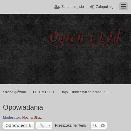
Zarejestruj się
Zaloguj się
Strona główna
OGIEŃ I LÓD
Jajo i Dunk czyli co przed PLiO?
Opowiadania
Moderator:
Nocna Straż
Odpowiedz