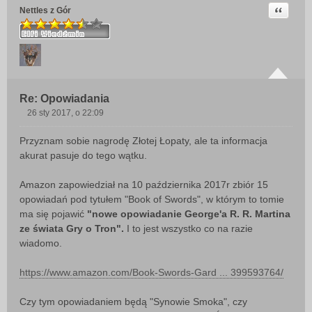
Cytuj
Nettles z Gór
Re: Opowiadania
26 sty 2017, o 22:09
P
o
Przyznam sobie nagrodę Złotej Łopaty, ale ta informacja
s
akurat pasuje do tego wątku.
t
Amazon zapowiedział na 10 października 2017r zbiór 15
opowiadań pod tytułem "Book of Swords", w którym to tomie
ma się pojawić
"nowe opowiadanie George'a R. R. Martina
ze świata Gry o Tron".
I to jest wszystko co na razie
wiadomo.
https://www.amazon.com/Book-Swords-Gard ... 399593764/
Czy tym opowiadaniem będą "Synowie Smoka", czy