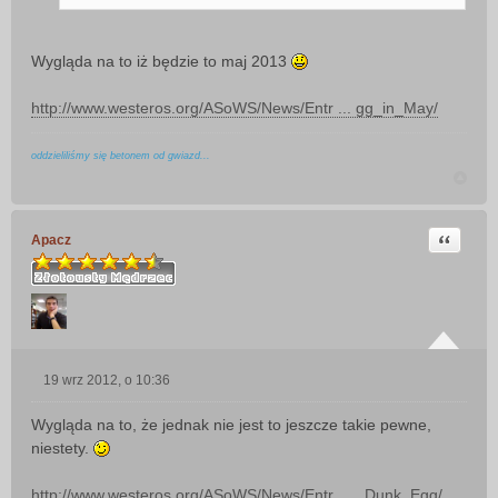
Wygląda na to iż będzie to maj 2013
http://www.westeros.org/ASoWS/News/Entr ... gg_in_May/
oddzieliliśmy się betonem od gwiazd...
Cytuj
Apacz
19 wrz 2012, o 10:36
P
o
Wygląda na to, że jednak nie jest to jeszcze takie pewne,
s
niestety.
t
http://www.westeros.org/ASoWS/News/Entr ... _Dunk_Egg/