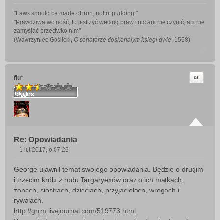
"Laws should be made of iron, not of pudding."
"Prawdziwa wolność, to jest żyć według praw i nic ani nie czynić, ani nie
zamyślać przeciwko nim"
(Wawrzyniec Goślicki,
O senatorze doskonałym księgi dwie
, 1568)
Cytuj
fiu*
Re: Opowiadania
1 lut 2017, o 07:26
P
o
George ujawnił temat swojego opowiadania. Będzie o drugim
s
i trzecim królu z rodu Targaryenów oraz o ich matkach,
t
żonach, siostrach, dzieciach, przyjaciołach, wrogach i
rywalach.
http://grrm.livejournal.com/519773.html