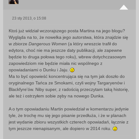
23 sty 2013, o 15:08
P
o
Ktoś już widział wczorajszego posta Martina na jego blogu?
s
Wygląda na to, że nowelka jego autorstwa, która znajdzie się
t
w zbiorze
Dangerous Women
(a który wreszcie trafił do
edytora, choć nie ma jeszcze daty publikacji, ale zapewne
będzie to druga połowa tego roku), wbrew dotychczasowym
zapowiedziom nie będzie miała nic wspólnego z
opowiadaniami o Dunku i Jaju.
Ma to być opowieść koncentrująca się na tym jak doszło do
oryginalnego Tańca ze Smokami, czyli wojny Targaryenów i
Blackfyre'ów. Niby super, z radością przeczytam taką historię,
ale też i ostrzyłem sobie zęby na nowego Dunka.
A o tym opowiadaniu Martin powiedział w komentarzu jedynie
tyle, że trochę mu się jego pisanie przedłuża, i że w planach
jest wydanie zbioru wszystkich czterech opowiadań, łącznie z
tym jeszcze nienapisanym, ale dopiero w 2014 roku.