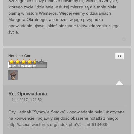
Szczególnie cieszy mnie ze dowiemy się więcej o Aenysie,
którego życie i działania w dużej mierze są dla mnie białą
plamą w historii Westeros. Więcej wiemy o działaniach
Maegora Okrutnego, ale może i w jego przypadku
opowiadanie ujawni jakieś nieznane fakty/ zdarzenia z jego
życia.
Cytuj
Nettles z Gór
Re: Opowiadania
1 lut 2017, o 21:52
P
o
Czyli jednak "Synowie Smoka" - opowiadanie było już czytane
s
na konwencie i pojawiły się dość obszerne notatki z niego:
t
http://asoiaf.westeros.org/index.php?/t ... nt-6134038