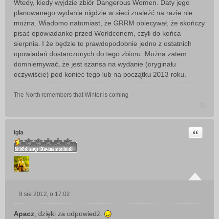
Wtedy, kiedy wyjdzie zbiór Dangerous Women. Daty jego
s
planowanego wydania nigdzie w sieci znaleźć na razie nie
t
można. Wiadomo natomiast, że GRRM obiecywał, że skończy
pisać opowiadanko przed Worldconem, czyli do końca
sierpnia. I że będzie to prawdopodobnie jedno z ostatnich
opowiadań dostarczonych do tego zbioru. Można zatem
domniemywać, że jest szansa na wydanie (oryginału
oczywiście) pod koniec tego lub na początku 2013 roku.
The North remembers that Winter is coming
Cytuj
Igła
8 sie 2012, o 17:02
P
o
Apacz
, dzięki za odpowiedź.
s