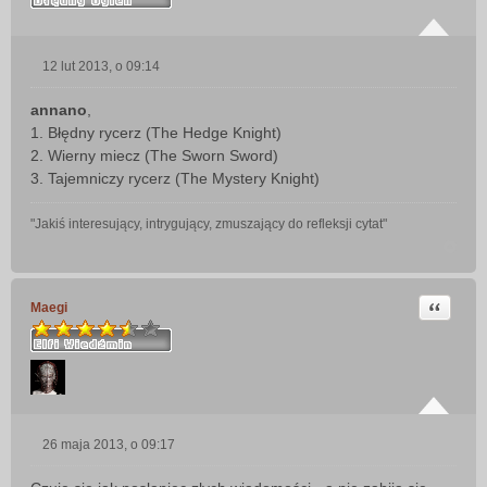
12 lut 2013, o 09:14
P
o
annano
,
s
1. Błędny rycerz (The Hedge Knight)
t
2. Wierny miecz (The Sworn Sword)
3. Tajemniczy rycerz (The Mystery Knight)
"Jakiś interesujący, intrygujący, zmuszający do refleksji cytat"
Cytuj
Maegi
26 maja 2013, o 09:17
P
o