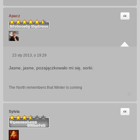
Cytuj
Apacz
23 sty 2013, o 19:29
P
o
Jasne, jasne, pozajączkowało mi się, sorki.
s
t
The North remembers that Winter is coming
Cytuj
Sylvia