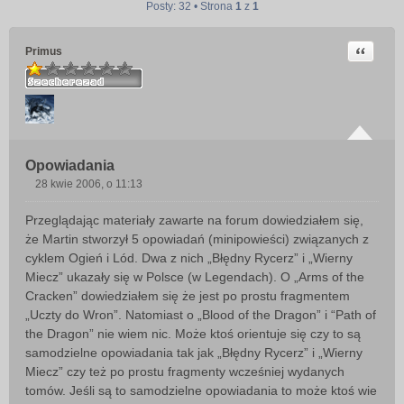
Posty: 32 • Strona
1
z
1
Cytuj
Primus
Opowiadania
28 kwie 2006, o 11:13
P
o
Przeglądając materiały zawarte na forum dowiedziałem się,
s
że Martin stworzył 5 opowiadań (minipowieści) związanych z
t
cyklem Ogień i Lód. Dwa z nich „Błędny Rycerz” i „Wierny
Miecz” ukazały się w Polsce (w Legendach). O „Arms of the
Cracken” dowiedziałem się że jest po prostu fragmentem
„Uczty do Wron”. Natomiast o „Blood of the Dragon” i “Path of
the Dragon” nie wiem nic. Może ktoś orientuje się czy to są
samodzielne opowiadania tak jak „Błędny Rycerz” i „Wierny
Miecz” czy też po prostu fragmenty wcześniej wydanych
tomów. Jeśli są to samodzielne opowiadania to może ktoś wie