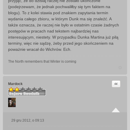
przyjąć, że do dzisiaj raczej nie zostało ukończone
(podejrzewam, że jednak pochwaliłby się tym faktem na
blogu). To z kolei stawia pod znakiem zapytania termin
wydania całego zbioru, w którym Dunk ma się znaleźć. A
także oznacza, że raczej nie było w ostatnim czasie żadnych
postępów w pracach nad tekstem najbardziej nas
interesującym, niestety. W przypadku Dunka Martina już pilą
terminy, więc nie sądzę, żeby przed jego skończeniem na
poważnie wracał do Wichrów. Ech.
The North remembers that Winter is coming
Cytuj
Mardock
29 gru 2012, o 09:13
P
o