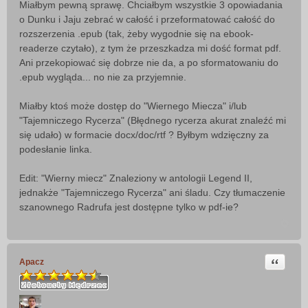
Miałbym pewną sprawę. Chciałbym wszystkie 3 opowiadania
s
o Dunku i Jaju zebrać w całość i przeformatować całość do
t
rozszerzenia .epub (tak, żeby wygodnie się na ebook-
readerze czytało), z tym że przeszkadza mi dość format pdf.
Ani przekopiować się dobrze nie da, a po sformatowaniu do
.epub wygląda... no nie za przyjemnie.
Miałby ktoś może dostęp do "Wiernego Miecza" i/lub
"Tajemniczego Rycerza" (Błędnego rycerza akurat znaleźć mi
się udało) w formacie docx/doc/rtf ? Byłbym wdzięczny za
podesłanie linka.
Edit: "Wierny miecz" Znaleziony w antologii Legend II,
jednakże "Tajemniczego Rycerza" ani śladu. Czy tłumaczenie
szanownego Radrufa jest dostępne tylko w pdf-ie?
Cytuj
Apacz