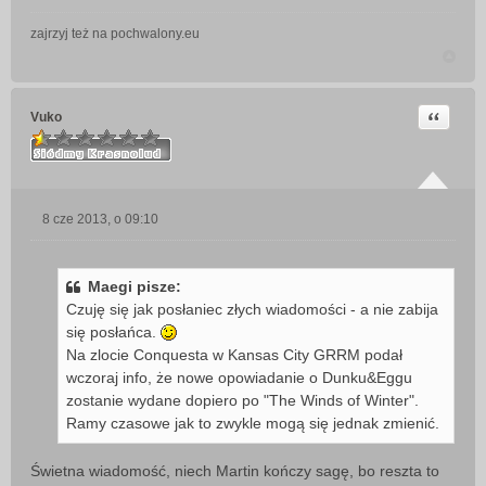
zajrzyj też na pochwalony.eu
Cytuj
Vuko
8 cze 2013, o 09:10
P
o
s
Maegi pisze:
t
Czuję się jak posłaniec złych wiadomości - a nie zabija
się posłańca.
Na zlocie Conquesta w Kansas City GRRM podał
wczoraj info, że nowe opowiadanie o Dunku&Eggu
zostanie wydane dopiero po "The Winds of Winter".
Ramy czasowe jak to zwykle mogą się jednak zmienić.
Świetna wiadomość, niech Martin kończy sagę, bo reszta to