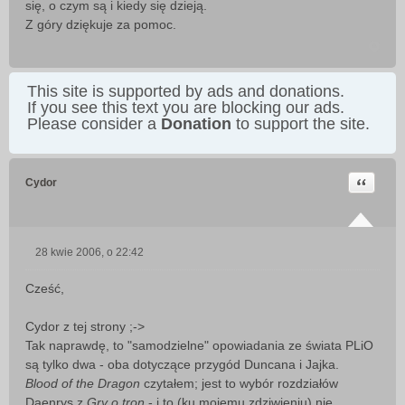
się, o czym są i kiedy się dzieją.
Z góry dziękuje za pomoc.
This site is supported by ads and donations.
If you see this text you are blocking our ads.
Please consider a
Donation
to support the site.
Cytuj
Cydor
28 kwie 2006, o 22:42
P
o
Cześć,
s
t
Cydor z tej strony ;->
Tak naprawdę, to "samodzielne" opowiadania ze świata PLiO
są tylko dwa - oba dotyczące przygód Duncana i Jajka.
Blood of the Dragon
czytałem; jest to wybór rozdziałów
Daenrys z
Gry o tron
- i to (ku mojemu zdziwieniu) nie