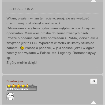
12 lip 2012, o 07:29
P
o
Witam, pisałem w tym temacie wczoraj, ale nie wiedzieć
s
czemu, mój post utknął w niebycie :/
t
Odświeżam stary temat gdyż mam wątpliwości co do wydań
opowiadań. Mam więc prośbę do zorientowanych osób.
Proszę o podanie całej listy opowiadań GRRMa, których akcja
związana jest z PLiO. Wpadłem w mętlik delikatny szukając
samemu
Proszę o podanie, w jaki sposób, jeżeli w ogóle
zostały one wydane w Polsce, tzn. Legendy, Rretrospektywy
itp.
Z góry wielkie dzięki!
Cytuj
Bombacjusz