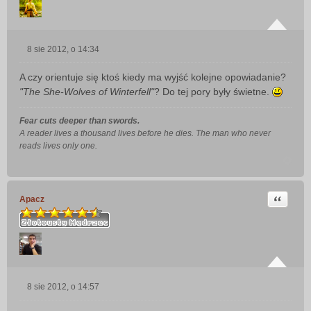
8 sie 2012, o 14:34
P
o
A czy orientuje się ktoś kiedy ma wyjść kolejne opowiadanie?
s
"The She-Wolves of Winterfell"
? Do tej pory były świetne.
t
Fear cuts deeper than swords.
A reader lives a thousand lives before he dies. The man who never
reads lives only one.
Cytuj
Apacz
8 sie 2012, o 14:57
P
o