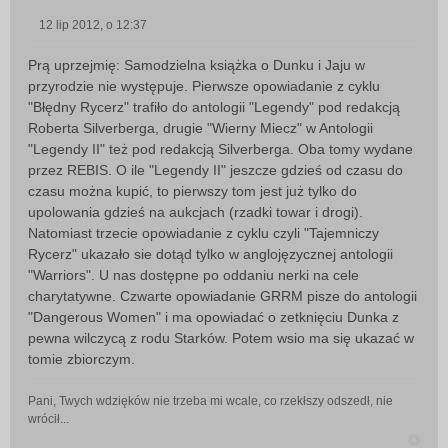
12 lip 2012, o 12:37
P
o
Prą uprzejmię: Samodzielna książka o Dunku i Jaju w
s
przyrodzie nie występuje. Pierwsze opowiadanie z cyklu
t
"Błędny Rycerz" trafiło do antologii "Legendy" pod redakcją
Roberta Silverberga, drugie "Wierny Miecz" w Antologii
"Legendy II" też pod redakcją Silverberga. Oba tomy wydane
przez REBIS. O ile "Legendy II" jeszcze gdzieś od czasu do
czasu można kupić, to pierwszy tom jest już tylko do
upolowania gdzieś na aukcjach (rzadki towar i drogi).
Natomiast trzecie opowiadanie z cyklu czyli "Tajemniczy
Rycerz" ukazało sie dotąd tylko w anglojęzycznej antologii
"Warriors". U nas dostępne po oddaniu nerki na cele
charytatywne. Czwarte opowiadanie GRRM pisze do antologii
"Dangerous Women" i ma opowiadać o zetknięciu Dunka z
pewna wilczycą z rodu Starków. Potem wsio ma się ukazać w
tomie zbiorczym.
Pani, Twych wdzięków nie trzeba mi wcale, co rzekłszy odszedł, nie
wrócił...