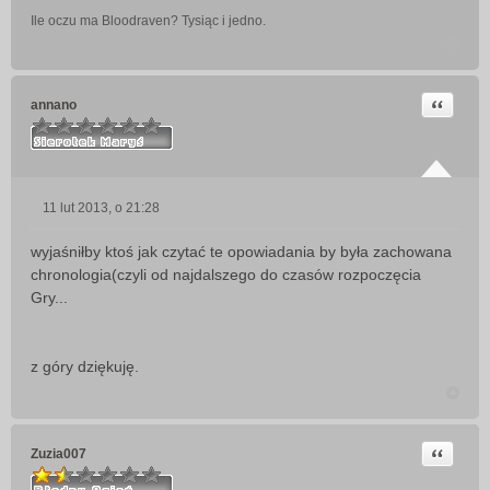
Ile oczu ma Bloodraven? Tysiąc i jedno.
Cytuj
annano
11 lut 2013, o 21:28
P
o
wyjaśniłby ktoś jak czytać te opowiadania by była zachowana
s
chronologia(czyli od najdalszego do czasów rozpoczęcia
t
Gry...
z góry dziękuję.
Cytuj
Zuzia007