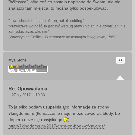
"Wilczyca", albo coś co zostało napisane do Świata, ale nie
znalazło tam miejsca, to można tylko pospekulować.
"Laws should be made of iron, not of pudding."
"Prawdziwa wolność, to jest żyć według praw i nic ani nie czynić, ani nie
zamyślać przeciwko nim"
(Wawrzyniec Goślicki,
O senatorze doskonałym księgi dwie
, 1568)
Cytuj
Mya Stone
Re: Opowiadania
27 sty 2017, o 10:33
P
o
To ja tylko podam uzupełniająco informacje ze strony
s
7kingdoms.ru (tłumaczenie moje, może zawierać błędy, bo
t
dopiero uczę się rosyjskiego
)
http://7kingdoms.ru/2017/grrm-on-book-of-swords/