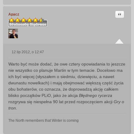
Cytuj
Apacz
12 lip 2012, o 12:47
P
o
Warto być może dodać, że owe cztery opowiadania to jeszcze
s
nie wszystko co planuje Martin w tym temacie. Docelowo ma
t
ich być więcej (słyszałem o siedmiu, dziewięciu, a nawet
dwunastu nowelkach) i mają obejmować większą część życia
obu bohaterów, co oznacza, że doprowadzą akcję całkiem
blisko początków PLiO, jako że akcja
Błędnego rycerza
rozgrywa się niespełna 90 lat przed rozpoczęciem akcji
Gry o
tron
.
The North remembers that Winter is coming