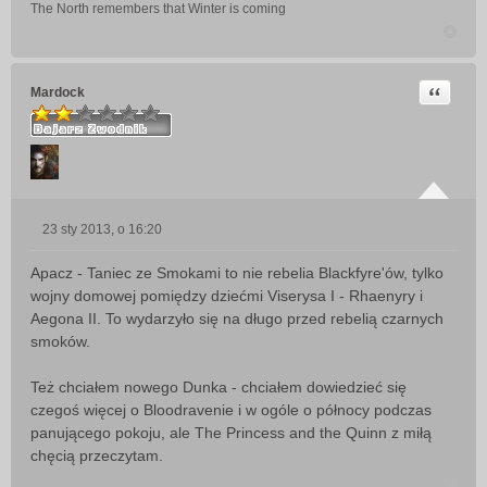
The North remembers that Winter is coming
Cytuj
Mardock
23 sty 2013, o 16:20
P
o
Apacz - Taniec ze Smokami to nie rebelia Blackfyre'ów, tylko
s
wojny domowej pomiędzy dziećmi Viserysa I - Rhaenyry i
t
Aegona II. To wydarzyło się na długo przed rebelią czarnych
smoków.
Też chciałem nowego Dunka - chciałem dowiedzieć się
czegoś więcej o Bloodravenie i w ogóle o północy podczas
panującego pokoju, ale The Princess and the Quinn z miłą
chęcią przeczytam.