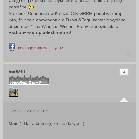
Czuję się jak posłaniec złych wiadomości - a nie zabija się
s
posłańca.
t
Na zlocie Conquesta w Kansas City GRRM podał wczoraj
info, że nowe opowiadanie o Dunku&Eggu zostanie wydane
dopiero po "The Winds of Winter". Ramy czasowe jak to
zwykle mogą się jednak zmienić.
The dragons know. Do you?
Cytuj
baalWHU
26 maja 2013, o 21:51
P
o
Mam 18 lat a boję się, że nie dożyję : (
s
t