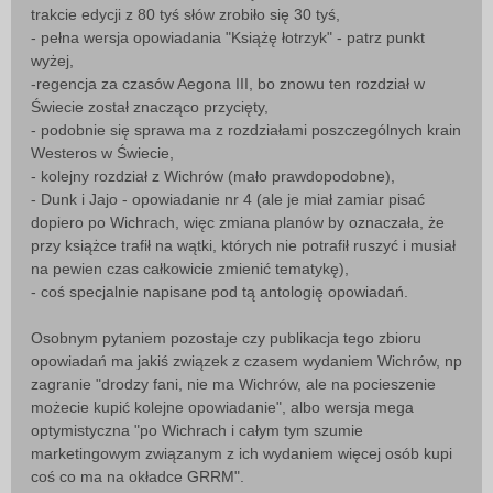
trakcie edycji z 80 tyś słów zrobiło się 30 tyś,
- pełna wersja opowiadania "Książę łotrzyk" - patrz punkt
wyżej,
-regencja za czasów Aegona III, bo znowu ten rozdział w
Świecie został znacząco przycięty,
- podobnie się sprawa ma z rozdziałami poszczególnych krain
Westeros w Świecie,
- kolejny rozdział z Wichrów (mało prawdopodobne),
- Dunk i Jajo - opowiadanie nr 4 (ale je miał zamiar pisać
dopiero po Wichrach, więc zmiana planów by oznaczała, że
przy książce trafił na wątki, których nie potrafił ruszyć i musiał
na pewien czas całkowicie zmienić tematykę),
- coś specjalnie napisane pod tą antologię opowiadań.
Osobnym pytaniem pozostaje czy publikacja tego zbioru
opowiadań ma jakiś związek z czasem wydaniem Wichrów, np
zagranie "drodzy fani, nie ma Wichrów, ale na pocieszenie
możecie kupić kolejne opowiadanie", albo wersja mega
optymistyczna "po Wichrach i całym tym szumie
marketingowym związanym z ich wydaniem więcej osób kupi
coś co ma na okładce GRRM".