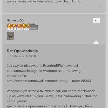
wymienia na pierwszym miejscu cykl Jajo i Dunk.
Cytuj
Nettles z Gór
Re: Opowiadania
27 sty 2017, o 23:08
P
o
Jak zwykle niezawodny BryndenBFish stworzył
s
podsumowanie tego co wiadomo na temat owego
t
opowiadania:
http://watchersonthewall.com/next-story ... more-88343
W ogromnym skrócie to istnieje całkiem sporo możliwości:
- jakiś kawałek z "Ogień i krew", czyli planowanej historii rodu
Targaryenów,
-pełna wersja opowiadania "Księżniczka i królowa", bo w