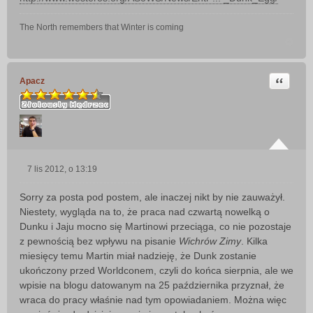
The North remembers that Winter is coming
Cytuj
Apacz
7 lis 2012, o 13:19
P
o
Sorry za posta pod postem, ale inaczej nikt by nie zauważył.
s
Niestety, wygląda na to, że praca nad czwartą nowelką o
t
Dunku i Jaju mocno się Martinowi przeciąga, co nie pozostaje
z pewnością bez wpływu na pisanie
Wichrów Zimy
. Kilka
miesięcy temu Martin miał nadzieję, że Dunk zostanie
ukończony przed Worldconem, czyli do końca sierpnia, ale we
wpisie na blogu datowanym na 25 października przyznał, że
wraca do pracy właśnie nad tym opowiadaniem. Można więc