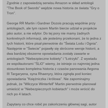
Zgodnie z zapowiedzią serwisu Amazon w skład antologii
"The Book of Swords" wejdzie nowa historia ze świata "Gry o
Tron".
George RR Martin i Gardner Dozois pracują wspólnie przy
antologiach, ale tym razem Martin bierze udział w projekcie
jako autor, a nie edytor. Do tej pory nie mamy żadnych
konkretnych informacji, ale jesteśmy przekonani, że to jedna z
tych historii, które pisał pierwotnie do "Świata Lodu i Ognia".
Następnie w "Świecie" pojawiły się skrócone wersje historii, a
dwa bardziej obszerne opowiadania zostały zawarte w
antologiach "Niebezpieczne kobiety" i "Łotrzyki". Z wywiadu
ze współautorami "ŚLiO" wiemy, że istnieje co najmniej jedna
stosunkowo kompletna historia z czasów panowania Aegona
III Targaryena, syna Rhaenyry, która zginęła pod koniec
opowiadania "Księżniczka i królowa". Nie zapominajmy
jednak, że "Wilczyce Winterfell" Martin pierwotnie planował
umieścić w "Niebezpiecznych kobietach" i może wrócić do
nich po 4 latach.
Zapytany co chce robić po zakończeniu głównej sagi, autor