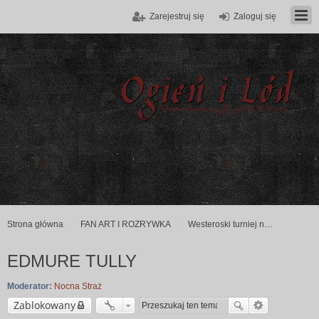
Zarejestruj się
Zaloguj się
Strona główna
FAN ART I ROZRYWKA
Westeroski turniej na śmierć i życie!
EDMURE TULLY
Moderator:
Nocna Straż
Zablokowany