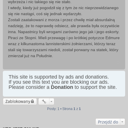
wybrzeża i nic takiego się nie stało.
I wtedy, kiedy już pogodził się z tym że nic nieprzewidzianego
się nie nastąpi, coś się jednak wydarzyło.
Zostali zaatakowani z morza i przez chwilę miał absurdalną
nadzieję, że to naprawdę odsiecz, ale prawda była oczywiście
inna. Napastnicy byli wrogami zarówno jego jak i jego eskorty.
Piraci ze Stopni. Mieli przewagę i po krótkiej potyczce Edmure
wraz z kilkunastoma lannisterskimi żołnierzami, którzy teraz
stali się towarzyszami niedoli, został porwany na statek, który
zmierzał już na Południe.
This site is supported by ads and donations.
If you see this text you are blocking our ads.
Please consider a
Donation
to support the site.
Zablokowany
Posty: 1 • Strona
1
z
1
Przejdź do