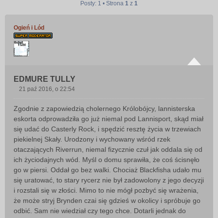
Posty: 1 • Strona
1
z
1
Ogień i Lód
EDMURE TULLY
21 paź 2016, o 22:54
P
o
Zgodnie z zapowiedzią cholernego Królobójcy, lannisterska
s
eskorta odprowadziła go już niemal pod Lannisport, skąd miał
t
się udać do Casterly Rock, i spędzić resztę życia w trzewiach
piekielnej Skały. Urodzony i wychowany wśród rzek
otaczających Riverrun, niemal fizycznie czuł jak oddala się od
ich życiodajnych wód. Myśl o domu sprawiła, że coś ścisnęło
go w piersi. Oddał go bez walki. Chociaż Blackfisha udało mu
się uratować, to stary rycerz nie był zadowolony z jego decyzji
i rozstali się w złości. Mimo to nie mógł pozbyć się wrażenia,
że może stryj Brynden czai się gdzieś w okolicy i spróbuje go
odbić. Sam nie wiedział czy tego chce. Dotarli jednak do