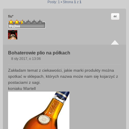
Posty: 1 • Strona
1
z
1
Cytuj
fiu*
Bohaterowie plio na półkach
8 sty 2017, o 13:06
P
o
Zakładam temat z ciekawości, jakie marki produkty można
s
spotkać w sklepach, których nazwa może nam się kojarzyć z
t
postaciami z sagi.
koniaku Martell