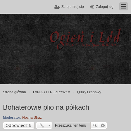
Zarejestruj się
Zaloguj się
Strona główna
FAN ART I ROZRYWKA
Quizy i zabawy
Bohaterowie plio na półkach
Moderator:
Nocna Straż
Odpowiedz