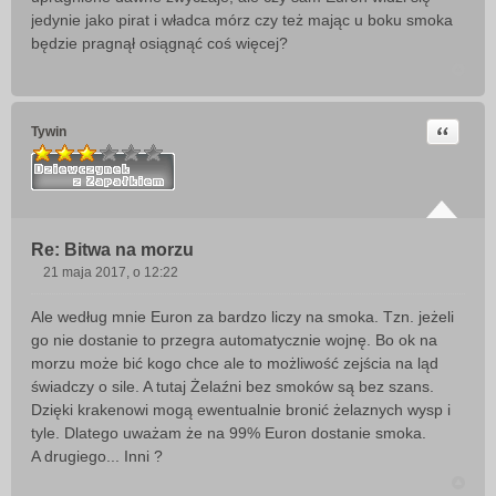
jedynie jako pirat i władca mórz czy też mając u boku smoka
będzie pragnął osiągnąć coś więcej?
Cytuj
Tywin
Re: Bitwa na morzu
21 maja 2017, o 12:22
P
o
Ale według mnie Euron za bardzo liczy na smoka. Tzn. jeżeli
s
go nie dostanie to przegra automatycznie wojnę. Bo ok na
t
morzu może bić kogo chce ale to możliwość zejścia na ląd
świadczy o sile. A tutaj Żelaźni bez smoków są bez szans.
Dzięki krakenowi mogą ewentualnie bronić żelaznych wysp i
tyle. Dlatego uważam że na 99% Euron dostanie smoka.
A drugiego... Inni ?