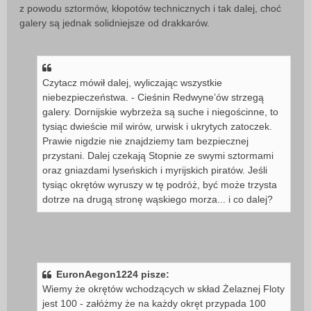
z powodu sztormów, kłopotów technicznych i tak dalej, choć
galery są jednak solidniejsze od drakkarów.
Czytacz mówił dalej, wyliczając wszystkie
niebezpieczeństwa. - Cieśnin Redwyne’ów strzegą
galery. Dornijskie wybrzeża są suche i niegościnne, to
tysiąc dwieście mil wirów, urwisk i ukrytych zatoczek.
Prawie nigdzie nie znajdziemy tam bezpiecznej
przystani. Dalej czekają Stopnie ze swymi sztormami
oraz gniazdami lyseńskich i myrijskich piratów. Jeśli
tysiąc okrętów wyruszy w tę podróż, być może trzysta
dotrze na drugą stronę wąskiego morza... i co dalej?
EuronAegon1224 pisze:
Wiemy że okrętów wchodzących w skład Żelaznej Floty
jest 100 - załóżmy że na każdy okręt przypada 100