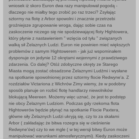
wniosek iż skoro Euron dwa razy manipulował pogodą -
dlaczego nie miałby tego zrobić po raz trzeci? Zsyłając
sztormy na flotę z Arbor spowolni i znacznie przetrzebi
groźniejsze zgrupowanie wroga, dając sobie czas na
zaskoczenie niczego się nie spodziewającej floty Hightowera,
który płynie z nastawieniem " wzięcia od tyłu " związanych
walką sił Żelaznych Ludzi. Euron nie powinien mieć większych
problemów z samym Hightowerem - jak już wspominałem
dysponuje on jedynie 12 okrętami wojennymi z prawdziwego
zdarzenia. Co dalej? Otóż zdobyczne okręty ze Starego
Miasta mogą zostać obsadzone Żelaznymi Ludźmi i wysłane
na spotkanie spowolnionej przez sztormy flocie Redwyne'a. Z
rozdziałów Victariona z Wichrów Zimy wiemy, że w podobny
sposób planuje on rozbić flotę handlarzy niewolników
blokującą Meereen. Możemy więc uznać, że jest to podstęp
nie obcy Żelaznym Ludziom. Podczas gdy rzekoma flota
Hightowerów będzie płynąć na spotkanie Flocie Paxtera,
główne siły Żelaznych Ludzi ukryją się, czy to za skałami
Arbor ( zakładając że bitwa rozegra się w cieśnienie
Redwyne'ów) czy to we mgle ( w tej wersji bitwy Euron może
manipulować warunkami atmosferycznymi). Kiedy zaskoczeni