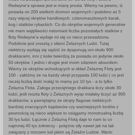
Redwyne'a sprawa jest w miarę prosta. Wiemy na pewno, iż
posiada on 200 wielkich dromon wojennych i podobno aż 5
razy więcej okrętów handlowych, czteromasztowych karak,
kog i statków rybackich. Co do okrętów wojennych generalnie
nie mam wątpliwości natomiast liczba pozostałych statków z
floty Redwyne'a wydaje mi się co nieco przesadzona.
Podobnie jest zresztą z siłami Żelaznych Ludzi. Tutaj
niektórzy wydają się sądzić że dysponują oni około 900
drakkarami, inni z kolei twierdzą że posiada on jedynie około
50 okrętów. I jedno i drugie jest moim zdaniem absurdem.
Wiemy że okrętów wchodzących w skład Żelaznej Floty jest
100 - załóżmy że na każdy okręt przypada 100 ludzi ( co jest
raczej liczbą dość małą) to mamy już 10 tys - a to tylko
Żelazna Flota. Załoga przeciętnego drakkara liczy około 30
ludzi, jeśli reszta floty z Żelaznych wysp miałaby liczyć aż 900
drakkarów, a pamiętajmy że okręty flagowe niektórych
bardziej znaczących kapitanów czy ważniejszych lordów z
pewnością są nieco większe to osiągamy monstrualną liczbę
30 tys ludzi. Łącznie z Żelazną Flotą daje to nam to co
najmniej 40 tys żołnierzy - potężne siły nawet jak na tak
związany z morzem lud jakim są Żelaźni Ludzie. Warto