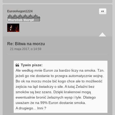
Cytuj
EuronAegon1224
Re: Bitwa na morzu
21 maja 2017, o 14:59
P
o
s
Tywin pisze:
t
Ale według mnie Euron za bardzo liczy na smoka. Tzn.
jeżeli go nie dostanie to przegra automatycznie wojnę.
Bo ok na morzu może bić kogo chce ale to możliwość
zejścia na ląd świadczy o sile. A tutaj Żelaźni bez
smoków są bez szans. Dzięki krakenowi mogą
ewentualnie bronić żelaznych wysp i tyle. Dlatego
uważam że na 99% Euron dostanie smoka.
A drugiego... Inni ?