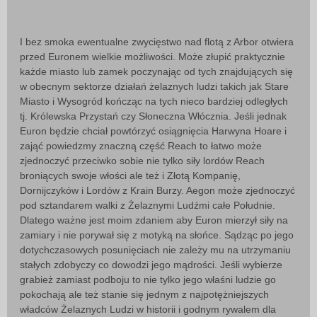
I bez smoka ewentualne zwycięstwo nad flotą z Arbor otwiera
przed Euronem wielkie możliwości. Może złupić praktycznie
każde miasto lub zamek poczynając od tych znajdujących się
w obecnym sektorze działań żelaznych ludzi takich jak Stare
Miasto i Wysogród kończąc na tych nieco bardziej odległych
tj. Królewska Przystań czy Słoneczna Włócznia. Jeśli jednak
Euron będzie chciał powtórzyć osiągnięcia Harwyna Hoare i
zająć powiedzmy znaczną część Reach to łatwo może
zjednoczyć przeciwko sobie nie tylko siły lordów Reach
broniących swoje włości ale też i Złotą Kompanię,
Dornijczyków i Lordów z Krain Burzy. Aegon może zjednoczyć
pod sztandarem walki z Żelaznymi Ludźmi całe Południe.
Dlatego ważne jest moim zdaniem aby Euron mierzył siły na
zamiary i nie porywał się z motyką na słońce. Sądząc po jego
dotychczasowych posunięciach nie zależy mu na utrzymaniu
stałych zdobyczy co dowodzi jego mądrości. Jeśli wybierze
grabież zamiast podboju to nie tylko jego właśni ludzie go
pokochają ale też stanie się jednym z najpotężniejszych
władców Żelaznych Ludzi w historii i godnym rywalem dla