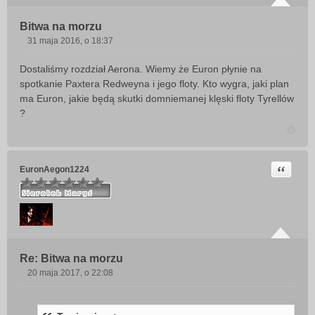
Bitwa na morzu
31 maja 2016, o 18:37
P
o
Dostaliśmy rozdział Aerona. Wiemy że Euron płynie na
s
spotkanie Paxtera Redweyna i jego floty. Kto wygra, jaki plan
t
ma Euron, jakie będą skutki domniemanej klęski floty Tyrellów
?
Cytuj
EuronAegon1224
Re: Bitwa na morzu
20 maja 2017, o 22:08
P
o
s