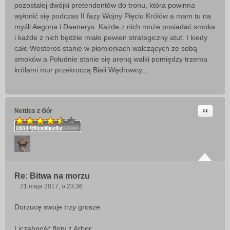
pozostałej dwójki pretendentów do tronu, która powinna
wyłonić się podczas II fazy Wojny Pięciu Królów a mam tu na
myśli Aegona i Daenerys. Każde z nich może posiadać smoka
i każde z nich będzie miało pewien strategiczny atut. I kiedy
całe Westeros stanie w płomieniach walczących ze sobą
smoków a Południe stanie się areną walki pomiędzy trzema
królami mur przekroczą Biali Wędrowcy...
Cytuj
Nettles z Gór
Re: Bitwa na morzu
21 maja 2017, o 23:36
P
o
Dorzucę swoje trzy grosze
s
t
Liczebność floty z Arbor: