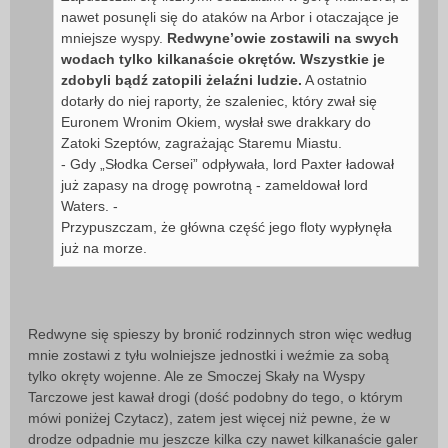
nawet posunęli się do ataków na Arbor i otaczające je
mniejsze wyspy.
Redwyne’owie zostawili na swych
wodach tylko kilkanaście okrętów. Wszystkie je
zdobyli bądź zatopili żelaźni ludzie.
A ostatnio
dotarły do niej raporty, że szaleniec, który zwał się
Euronem Wronim Okiem, wysłał swe drakkary do
Zatoki Szeptów, zagrażając Staremu Miastu.
- Gdy „Słodka Cersei” odpływała, lord Paxter ładował
już zapasy na drogę powrotną - zameldował lord
Waters. -
Przypuszczam, że główna część jego floty wypłynęła
już na morze.
Redwyne się spieszy by bronić rodzinnych stron więc według
mnie zostawi z tyłu wolniejsze jednostki i weźmie za sobą
tylko okręty wojenne. Ale ze Smoczej Skały na Wyspy
Tarczowe jest kawał drogi (dość podobny do tego, o którym
mówi poniżej Czytacz), zatem jest więcej niż pewne, że w
drodze odpadnie mu jeszcze kilka czy nawet kilkanaście galer