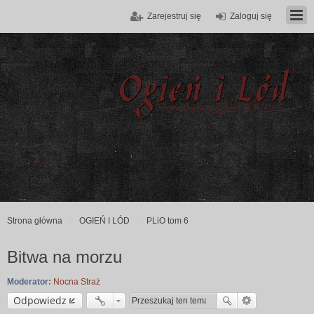
Zarejestruj się
Zaloguj się
Strona główna
OGIEŃ I LÓD
PLiO tom 6
Bitwa na morzu
Moderator:
Nocna Straż
Odpowiedz