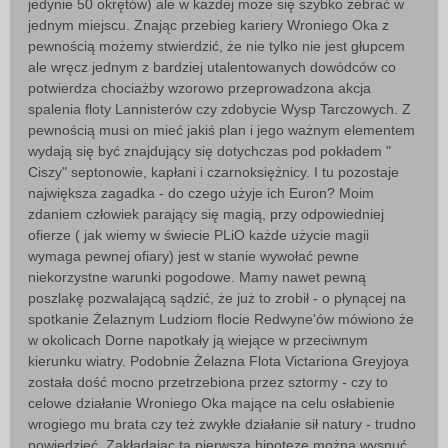
jedynie 50 okrętów) ale w każdej może się szybko zebrać w
jednym miejscu. Znając przebieg kariery Wroniego Oka z
pewnością możemy stwierdzić, że nie tylko nie jest głupcem
ale wręcz jednym z bardziej utalentowanych dowódców co
potwierdza chociażby wzorowo przeprowadzona akcja
spalenia floty Lannisterów czy zdobycie Wysp Tarczowych. Z
pewnością musi on mieć jakiś plan i jego ważnym elementem
wydają się być znajdujący się dotychczas pod pokładem "
Ciszy" septonowie, kapłani i czarnoksiężnicy. I tu pozostaje
największa zagadka - do czego użyje ich Euron? Moim
zdaniem człowiek parający się magią, przy odpowiedniej
ofierze ( jak wiemy w świecie PLiO każde użycie magii
wymaga pewnej ofiary) jest w stanie wywołać pewne
niekorzystne warunki pogodowe. Mamy nawet pewną
poszlakę pozwalającą sądzić, że już to zrobił - o płynącej na
spotkanie Żelaznym Ludziom flocie Redwyne'ów mówiono że
w okolicach Dorne napotkały ją wiejące w przeciwnym
kierunku wiatry. Podobnie Żelazna Flota Victariona Greyjoya
została dość mocno przetrzebiona przez sztormy - czy to
celowe działanie Wroniego Oka mające na celu osłabienie
wrogiego mu brata czy też zwykłe działanie sił natury - trudno
powiedzieć. Zakładając tą pierwszą hipotezę można wysnuć