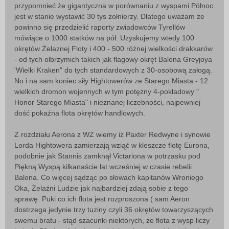
przypomnieć że gigantyczna w porównaniu z wyspami Północ
jest w stanie wystawić 30 tys żołnierzy. Dlatego uważam że
powinno się przedzielić raporty zwiadowców Tyrellów
mówiące o 1000 statków na pół. Uzyskujemy wtedy 100
okrętów Żelaznej Floty i 400 - 500 różnej wielkości drakkarów
- od tych olbrzymich takich jak flagowy okręt Balona Greyjoya
'Wielki Kraken" do tych standardowych z 30-osobową załogą.
No i na sam koniec siły Hightowerów ze Starego Miasta - 12
wielkich dromon wojennych w tym potężny 4-pokładowy "
Honor Starego Miasta" i nieznanej liczebności, najpewniej
dość pokaźna flota okrętów handlowych.
Z rozdziału Aerona z WZ wiemy iż Paxter Redwyne i synowie
Lorda Hightowera zamierzają wziąć w kleszcze flotę Eurona,
podobnie jak Stannis zamknął Victariona w potrzasku pod
Piękną Wyspą kilkanaście lat wcześniej w czasie rebelii
Balona. Co więcej sądząc po słowach kapitanów Wroniego
Oka, Żelaźni Ludzie jak najbardziej zdają sobie z tego
sprawę. Puki co ich flota jest rozproszona ( sam Aeron
dostrzega jedynie trzy tuziny czyli 36 okrętów towarzyszących
swemu bratu - stąd szacunki niektórych, że flota z wysp liczy