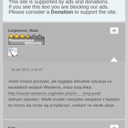
This site is supported by ads and donations.
If you see this text you are blocking our ads.
Please consider a
Donation
to support the site.
Cytuj
Languorous_Maiar
10 sie 2012, o 01:47
P
o
Jeżeli chcesz poczytać, jak wygląda aktualnie sytuacja na
s
wszelakich wodach Westeros, masz tutaj linka.
t
http://asoiaf.westeros.org/index.php/to ... long-post/
Jednym zdaniem: Wielki burdel i wszystko wszędzie z każdym
na morzu się może się przydarzyć, czekam na niezłe akcje.
Cytuj