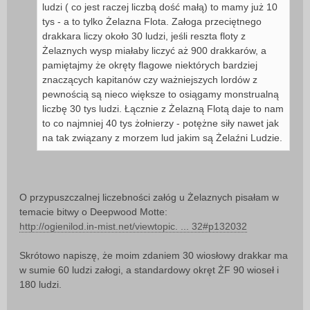
ludzi ( co jest raczej liczbą dość małą) to mamy już 10
tys - a to tylko Żelazna Flota. Załoga przeciętnego
drakkara liczy około 30 ludzi, jeśli reszta floty z
Żelaznych wysp miałaby liczyć aż 900 drakkarów, a
pamiętajmy że okręty flagowe niektórych bardziej
znaczących kapitanów czy ważniejszych lordów z
pewnością są nieco większe to osiągamy monstrualną
liczbę 30 tys ludzi. Łącznie z Żelazną Flotą daje to nam
to co najmniej 40 tys żołnierzy - potężne siły nawet jak
na tak związany z morzem lud jakim są Żelaźni Ludzie.
O przypuszczalnej liczebności załóg u Żelaznych pisałam w
temacie bitwy o Deepwood Motte:
http://ogienilod.in-mist.net/viewtopic. ... 32#p132032
Skrótowo napiszę, że moim zdaniem 30 wiosłowy drakkar ma
w sumie 60 ludzi załogi, a standardowy okręt ŻF 90 wioseł i
180 ludzi.