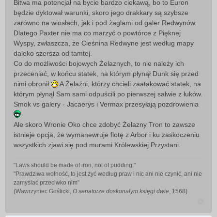
Bitwa ma potencjał na bycie bardzo ciekawą, bo to Euron
będzie dyktował warunki, skoro jego drakkary są szybsze
zarówno na wiosłach, jak i pod żaglami od galer Redwynów.
Dlatego Paxter nie ma co marzyć o powtórce z Pięknej
Wyspy, zwłaszcza, że Cieśnina Redwyne jest według mapy
daleko szersza od tamtej.
Co do możliwości bojowych Żelaznych, to nie należy ich
przeceniać, w końcu statek, na którym płynął Dunk się przed
nimi obronił
A Żelaźni, którzy chcieli zaatakować statek, na
którym płynął Sam sami odpuścili po pierwszej salwie z łuków.
Smok vs galery - Jacaerys i Vermax przesyłają pozdrowienia
Ale skoro Wronie Oko chce zdobyć Żelazny Tron to zawsze
istnieje opcja, że wymanewruje flotę z Arbor i ku zaskoczeniu
wszystkich zjawi się pod murami Królewskiej Przystani.
"Laws should be made of iron, not of pudding."
"Prawdziwa wolność, to jest żyć według praw i nic ani nie czynić, ani nie
zamyślać przeciwko nim"
(Wawrzyniec Goślicki,
O senatorze doskonałym księgi dwie
, 1568)