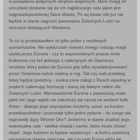
w posiadaniu potężnych okrętów wojennych, które mogą im
umożliwić dostanie się do ich najbliższego celu jakim jest
najprawdopodobniej Stare Miasto. Po tej bitwie nikt już nie
będzie w stanie zagrozić panowaniu Żelaznych Ludzi na
morzach okalających Westeros.
To co tu przedstawiłem to tylko jeden z możliwych
scenariuszów. Nie wykluczam również innego rodzaju magii
użytej przez Eurona - czy to wspomnianych przeze mnie
krakenów czy też jednego z należących do Daenerys
smoków, który poleci do Eurona gdy tylko wyselekcjonowani
przez Victariona ludzie zadmą w róg. Tak czy siak przebieg
bitwy będzie podobny - zaskoczone załogi z Reach wpadną w
popłoch załamując formację i staną się łatwym celem dla
Żelaznych Ludzi. Wprowadzenie Eurona z pewnością miało
jakiś cel i jego wątek nie zakończy się raczej na wodach koło
Arbor - dlatego jego zwycięstwo możemy uznać za bardzo
prawdopodobne i pozostaje tylko jedno pytanie - do czego tak
naprawdę dąży Wronie Oko? Jesteśmy w stanie znaleźć jego
ewentualne cele - wielkie miasta i zamki, które może chcieć
złupić. Jego ludziom to będzie wystarczyć - w końcu powrócą
upragnione dawne zwyczaje, ale czy sam Euron widzi się