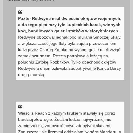
Paxter Redwyne miał dwieście okrętów wojennych,
a do tego pięć razy tyle kupieckich karak, winnych
kog, handlowych galer i statków wielorybniczych.
Redwyne obozował jednak pod murami Smoczej Skały,
a większa część jego floty była zajęta przewożeniem
ludzi przez Czarną Zatokę na wyspę, gdzie mieli wziąć
zamek szturmem. Reszta patrolowała leżącą na
południu Zatokę Rozbitków. Tylko obecność okrętów
Redwyne’a uniemożliwiała zaopatrywanie Końca Burzy
drogą morską.
Wieści z Reach z każdym krukiem stawały się coraz
bardziej złowrogie. Żelaźni ludzie najwyraźniej nie
zamierzali się zadowolić nowo zdobytymi skałami.
Zapuszczali się licznymi oddziałami w górę Manderu, a