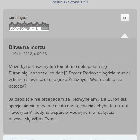
Posty: 8 • Strona
1
z
1
Cytuj
connington
Bitwa na morzu
10 sie 2012, o 00:23
P
o
Może był poruszony ten temat, nie dokopałem się.
s
Euron się "panoszy" co dalej? Paxter Redwyne będzie musiał
t
w końcu stawić czoło potędze Żelaznych Wysp. Jak to się
potoczy?
Ja osobiście nie przepadam za Redwyne'ami, ale Euron też
specjalnie nie przypadł mi do gustu, chociaż chyba to on jest
"faworytem". Jedyne wsparcie Redwyne ma na lądzie,
nazywa się Willas Tyrell.