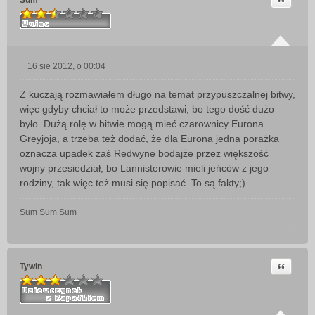
Sum
16 sie 2012, o 00:04
P
o
Z kuczają rozmawiałem długo na temat przypuszczalnej bitwy,
s
więc gdyby chciał to może przedstawi, bo tego dość dużo
t
było. Dużą rolę w bitwie mogą mieć czarownicy Eurona
Greyjoja, a trzeba też dodać, że dla Eurona jedna porażka
oznacza upadek zaś Redwyne bodajże przez większość
wojny przesiedział, bo Lannisterowie mieli jeńców z jego
rodziny, tak więc też musi się popisać. To są fakty;)
Sum Sum Sum
Cytuj
Tywin