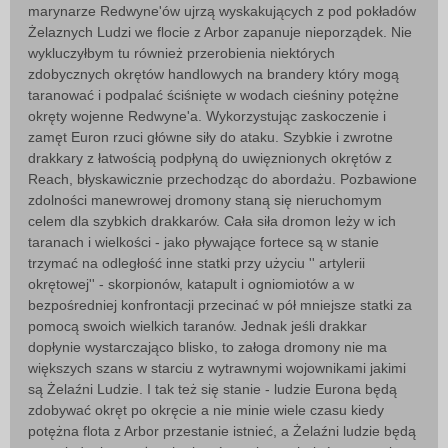
marynarze Redwyne'ów ujrzą wyskakujących z pod pokładów
Żelaznych Ludzi we flocie z Arbor zapanuje nieporządek. Nie
wykluczyłbym tu również przerobienia niektórych
zdobycznych okrętów handlowych na brandery który mogą
taranować i podpalać ściśnięte w wodach cieśniny potężne
okręty wojenne Redwyne'a. Wykorzystując zaskoczenie i
zamęt Euron rzuci główne siły do ataku. Szybkie i zwrotne
drakkary z łatwością podpłyną do uwięznionych okrętów z
Reach, błyskawicznie przechodząc do abordażu. Pozbawione
zdolności manewrowej dromony staną się nieruchomym
celem dla szybkich drakkarów. Cała siła dromon leży w ich
taranach i wielkości - jako pływające fortece są w stanie
trzymać na odległość inne statki przy użyciu '' artylerii
okrętowej'' - skorpionów, katapult i ogniomiotów a w
bezpośredniej konfrontacji przecinać w pół mniejsze statki za
pomocą swoich wielkich taranów. Jednak jeśli drakkar
dopłynie wystarczająco blisko, to załoga dromony nie ma
większych szans w starciu z wytrawnymi wojownikami jakimi
są Żelaźni Ludzie. I tak też się stanie - ludzie Eurona będą
zdobywać okręt po okręcie a nie minie wiele czasu kiedy
potężna flota z Arbor przestanie istnieć, a Żelaźni ludzie będą