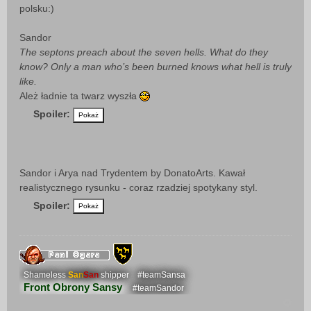
polsku:)
Sandor
The septons preach about the seven hells. What do they
know? Only a man who’s been burned knows what hell is truly
like.
Ależ ładnie ta twarz wyszła
Spoiler:
Sandor i Arya nad Trydentem by DonatoArts. Kawał
realistycznego rysunku - coraz rzadziej spotykany styl.
Spoiler:
Shameless
San
San
shipper
#teamSansa
Front Obrony Sansy
#teamSandor