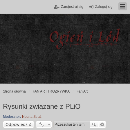
Zarejestruj się
Zaloguj się
Strona główna
FAN ART I ROZRYWKA
Fan Art
Rysunki związane z PLiO
Moderator:
Nocna Straż
Odpowiedz