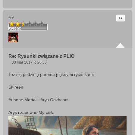
Cytuj
fiu*
Re: Rysunki związane z PLiO
30 mar 2017, o 20:36
P
o
Też się podzielę paroma pięknymi rysunkami:
s
t
Shireen
Arianne Martell i Arys Oakheart
Arys i zapewne Myrcella