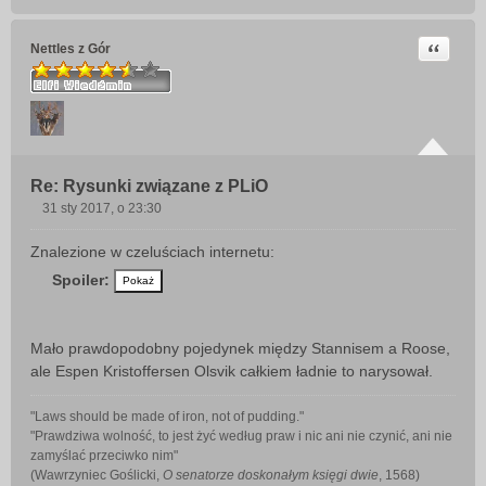
Cytuj
Nettles z Gór
Re: Rysunki związane z PLiO
31 sty 2017, o 23:30
P
o
Znalezione w czeluściach internetu:
s
Spoiler:
t
Mało prawdopodobny pojedynek między Stannisem a Roose,
ale Espen Kristoffersen Olsvik całkiem ładnie to narysował.
"Laws should be made of iron, not of pudding."
"Prawdziwa wolność, to jest żyć według praw i nic ani nie czynić, ani nie
zamyślać przeciwko nim"
(Wawrzyniec Goślicki,
O senatorze doskonałym księgi dwie
, 1568)