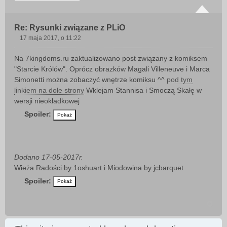
Re: Rysunki związane z PLiO
17 maja 2017, o 11:22
P
o
Na 7kingdoms.ru zaktualizowano post związany z komiksem
s
"Starcie Królów". Oprócz obrazków Magali Villeneuve i Marca
t
Simonetti można zobaczyć wnętrze komiksu ^^
pod tym
linkiem na dole strony
Wklejam Stannisa i Smoczą Skałę w
wersji nieokładkowej
Spoiler:
Dodano 17-05-2017r.
Wieża Radości by 1oshuart i Miodowina by jcbarquet
Spoiler: