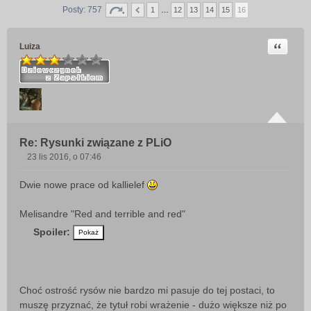
Posty: 757
1
…
12
13
14
15
16
Cytuj
Luiza
Re: Rysunki związane z PLiO
23 lis 2016, o 07:46
P
o
Dwie nowe prace od kallielef
s
t
Melisandre "Red and terrible and red"
Spoiler:
Choć ostrość rysów nie bardzo mi pasuje do tej postaci, to
muszę przyznać, że tytuł robi wrażenie - dużo większe niż po