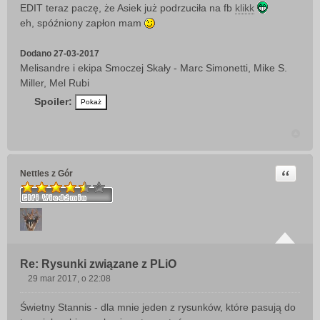
EDIT teraz paczę, że Asiek już podrzuciła na fb
klikk
eh, spóźniony zapłon mam
Dodano 27-03-2017
Melisandre i ekipa Smoczej Skały - Marc Simonetti, Mike S.
Miller, Mel Rubi
Spoiler:
Cytuj
Nettles z Gór
Re: Rysunki związane z PLiO
29 mar 2017, o 22:08
P
o
Świetny Stannis - dla mnie jeden z rysunków, które pasują do
s