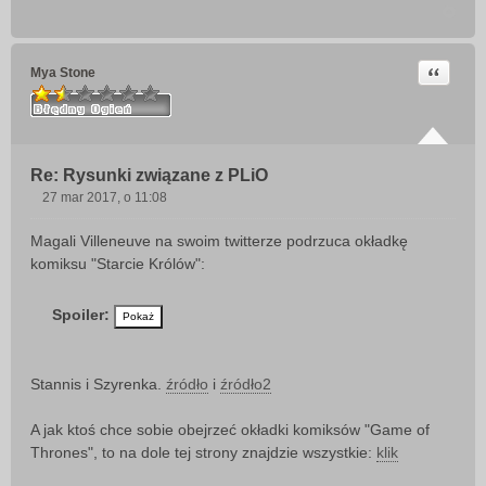
Cytuj
Mya Stone
Re: Rysunki związane z PLiO
27 mar 2017, o 11:08
P
o
Magali Villeneuve na swoim twitterze podrzuca okładkę
s
komiksu "Starcie Królów":
t
Spoiler:
Stannis i Szyrenka.
źródło
i
źródło2
A jak ktoś chce sobie obejrzeć okładki komiksów "Game of
Thrones", to na dole tej strony znajdzie wszystkie:
klik