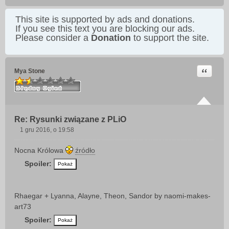
This site is supported by ads and donations.
If you see this text you are blocking our ads.
Please consider a
Donation
to support the site.
Cytuj
Mya Stone
Re: Rysunki związane z PLiO
1 gru 2016, o 19:58
P
o
Nocna Królowa
źródło
s
Spoiler:
t
Rhaegar + Lyanna, Alayne, Theon, Sandor by naomi-makes-
art73
Spoiler: