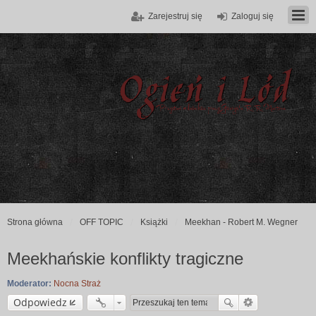
Zarejestruj się
Zaloguj się
Strona główna
OFF TOPIC
Książki
Meekhan - Robert M. Wegner
Meekhańskie konflikty tragiczne
Moderator:
Nocna Straż
Odpowiedz