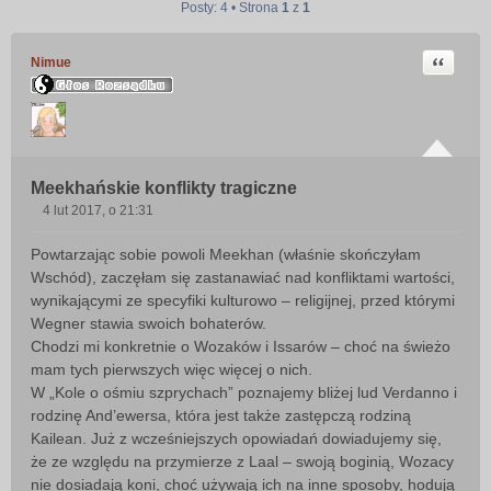
Posty: 4 • Strona
1
z
1
Cytuj
Nimue
Meekhańskie konflikty tragiczne
4 lut 2017, o 21:31
P
o
Powtarzając sobie powoli Meekhan (właśnie skończyłam
s
Wschód), zaczęłam się zastanawiać nad konfliktami wartości,
t
wynikającymi ze specyfiki kulturowo – religijnej, przed którymi
Wegner stawia swoich bohaterów.
Chodzi mi konkretnie o Wozaków i Issarów – choć na świeżo
mam tych pierwszych więc więcej o nich.
W „Kole o ośmiu szprychach” poznajemy bliżej lud Verdanno i
rodzinę And’ewersa, która jest także zastępczą rodziną
Kailean. Już z wcześniejszych opowiadań dowiadujemy się,
że ze względu na przymierze z Laal – swoją boginią, Wozacy
nie dosiadają koni, choć używają ich na inne sposoby, hodują