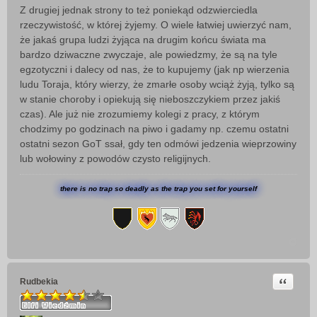
Z drugiej jednak strony to też poniekąd odzwierciedla
rzeczywistość, w której żyjemy. O wiele łatwiej uwierzyć nam,
że jakaś grupa ludzi żyjąca na drugim końcu świata ma
bardzo dziwaczne zwyczaje, ale powiedzmy, że są na tyle
egzotyczni i dalecy od nas, że to kupujemy (jak np wierzenia
ludu Toraja, który wierzy, że zmarłe osoby wciąż żyją, tylko są
w stanie choroby i opiekują się nieboszczykiem przez jakiś
czas). Ale już nie zrozumiemy kolegi z pracy, z którym
chodzimy po godzinach na piwo i gadamy np. czemu ostatni
ostatni sezon GoT ssał, gdy ten odmówi jedzenia wieprzowiny
lub wołowiny z powodów czysto religijnych.
there is no trap so deadly as the trap you set for yourself
Cytuj
Rudbekia