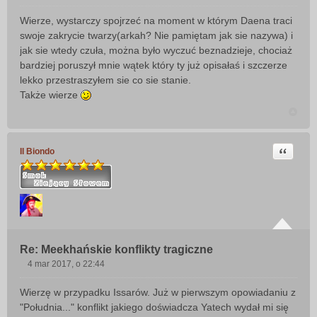
P
o
Wierze, wystarczy spojrzeć na moment w którym Daena traci
s
swoje zakrycie twarzy(arkah? Nie pamiętam jak sie nazywa) i
t
jak sie wtedy czuła, można było wyczuć beznadzieje, chociaż
bardziej poruszył mnie wątek który ty już opisałaś i szczerze
lekko przestraszyłem sie co sie stanie.
Także wierze
Cytuj
Il Biondo
Re: Meekhańskie konflikty tragiczne
4 mar 2017, o 22:44
P
o
Wierzę w przypadku Issarów. Już w pierwszym opowiadaniu z
s
"Południa..." konflikt jakiego doświadcza Yatech wydał mi się
t