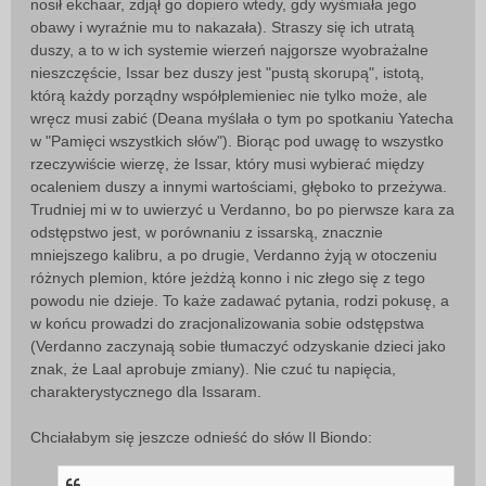
nosił ekchaar, zdjął go dopiero wtedy, gdy wyśmiała jego
obawy i wyraźnie mu to nakazała). Straszy się ich utratą
duszy, a to w ich systemie wierzeń najgorsze wyobrażalne
nieszczęście, Issar bez duszy jest "pustą skorupą", istotą,
którą każdy porządny współplemieniec nie tylko może, ale
wręcz musi zabić (Deana myślała o tym po spotkaniu Yatecha
w "Pamięci wszystkich słów"). Biorąc pod uwagę to wszystko
rzeczywiście wierzę, że Issar, który musi wybierać między
ocaleniem duszy a innymi wartościami, głęboko to przeżywa.
Trudniej mi w to uwierzyć u Verdanno, bo po pierwsze kara za
odstępstwo jest, w porównaniu z issarską, znacznie
mniejszego kalibru, a po drugie, Verdanno żyją w otoczeniu
różnych plemion, które jeżdżą konno i nic złego się z tego
powodu nie dzieje. To każe zadawać pytania, rodzi pokusę, a
w końcu prowadzi do zracjonalizowania sobie odstępstwa
(Verdanno zaczynają sobie tłumaczyć odzyskanie dzieci jako
znak, że Laal aprobuje zmiany). Nie czuć tu napięcia,
charakterystycznego dla Issaram.
Chciałabym się jeszcze odnieść do słów Il Biondo: