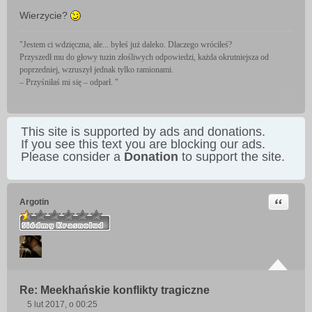
Wierzycie?
"Jestem ci wdzięczna, ale... byłeś już daleko. Dlaczego wróciłeś?
Przyszedł mu do głowy tuzin złośliwych odpowiedzi, każda okrutniejsza od
poprzedniej, wzruszył jednak tylko ramionami.
– Przyśniłaś mi się – odparł. "
This site is supported by ads and donations.
If you see this text you are blocking our ads.
Please consider a
Donation
to support the site.
Cytuj
Argotin
Re: Meekhańskie konflikty tragiczne
5 lut 2017, o 00:25