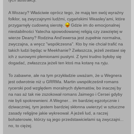
tych abstrakcji.
A Wozacy? Właściwie oprócz tego, że mają ten swój wyraźny
folklor, są zwyczajnymi ludźmi, cygańskimi Weasley'ami, które
przygarnęły cudowną sierotę.
Gdzie im do emocjonalnej
niestabilności Yatecha spowodowanej religią czy zawziętej w
wierze Deany? Rodzina And’ewersa jest zupełnie normalna,
zwyczajna, a wręcz "współczesna". Kto by nie chciał trafić na
takich ludzi będąc w Meekhanie? Zwłaszcza, jeżeli zestawi się
ich z surowymi plemionami pustyni. Z tymi trudno byłoby się
dogadać, zwłaszcza jeżeli ten ktoś ma kotarę na ryju.
To zabawne, ale na tym przykładzie uważam, że u Wegnera
jest odwrotnie niż u GRRMa. Martin uwspółcześnił romans
rycerski pod względem moralnych dylematów, bo inaczej by
na nas aż tak nie zszokował romans Jaimego i Cersei gdyby
nie byli spokrewnieni. A Wegner... im bardziej egzotycznie i
dziwaczniej, tym jestem bardziej skłonna uwierzyć w sztuczne
zasady religijne jakie wykreował. A jeżeli lud, a raczej
bohaterowie, którzy są jego przedstawicielami są zwyczajni...
no, to ciężej.