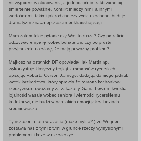
niewygodne w stosowaniu, a jednocześnie traktowane są
śmiertelnie poważnie. Konflikt między nimi, a innymi
wartościami, takimi jak rodzina czy życie ukochanej buduje
dramatyzm znacznej części meekhańskiej sagi.
Mam zatem takie pytanie czy Was to rusza? Czy potraficie
odczuwać empatię wobec bohaterów, czy po prostu
przyjmujecie na wiarę, że mają poważny problem?
Majkosz na ostatnich DF opowiadał, jak Martin np.
wykorzystuje klasyczny trójkąt z romansów rycerskich
opisując Roberta-Cersei- Jaimego, dodając do niego jednak
wątek kazirodztwa, który sprawia że romans kochanków
rzeczywiście uważamy za zakazany. Sama bowiem kwestia
lojalności wasala wobec seniora i wierności rycerskiemu
kodeksowi, nie budzi w nas takich emocji jak w ludziach
średniowiecza.
Tymczasem mam wrażenie (może mylne? ) że Wegner
zostawia nas z tymi z tymi w gruncie rzeczy wymyślonymi
problemami i każe w nie wierzyć.