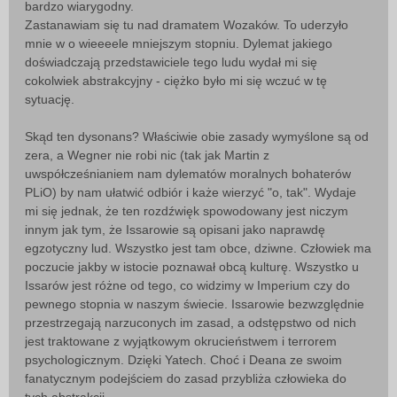
bardzo wiarygodny.
Zastanawiam się tu nad dramatem Wozaków. To uderzyło
mnie w o wieeeele mniejszym stopniu. Dylemat jakiego
doświadczają przedstawiciele tego ludu wydał mi się
cokolwiek abstrakcyjny - ciężko było mi się wczuć w tę
sytuację.
Skąd ten dysonans? Właściwie obie zasady wymyślone są od
zera, a Wegner nie robi nic (tak jak Martin z
uwspółcześnianiem nam dylematów moralnych bohaterów
PLiO) by nam ułatwić odbiór i każe wierzyć "o, tak". Wydaje
mi się jednak, że ten rozdźwięk spowodowany jest niczym
innym jak tym, że Issarowie są opisani jako naprawdę
egzotyczny lud. Wszystko jest tam obce, dziwne. Człowiek ma
poczucie jakby w istocie poznawał obcą kulturę. Wszystko u
Issarów jest różne od tego, co widzimy w Imperium czy do
pewnego stopnia w naszym świecie. Issarowie bezwzględnie
przestrzegają narzuconych im zasad, a odstępstwo od nich
jest traktowane z wyjątkowym okrucieństwem i terrorem
psychologicznym. Dzięki Yatech. Choć i Deana ze swoim
fanatycznym podejściem do zasad przybliża człowieka do