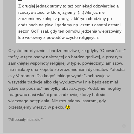
Z drugiej jednak strony to też poniekąd odzwierciedla
rzeczywistość, w której żyjemy. (...) Ale już nie
zrozumiemy kolegi z pracy, z którym chodzimy po
godzinach na piwo i gadamy np. czemu ostatni ostatni
sezon GoT ssał, gdy ten odmówi jedzenia wieprzowiny
lub wołowiny z powodów czysto religijnych.
Czysto teoretycznie - bardzo możliwe, że gdyby "Opowieści..."
trafiły w ręce osoby należącej do bardzo gorliwej, a przy tym
zamkniętej wspólnoty religijnej w typie, powiedzmy, amiszów,
nie miałaby ona kłopotu ze zrozumieniem dylematów Yatecha
czy Verdanno. Dla kogoś takiego wybór "zachowujesz
wszystkie tradycje albo cię wykluczymy i nie będziesz miał
gdzie się podziać" nie byłby abstrakcyjny. Podobnie mogliby
reagować nasi właśni pradziadkowie, którzy bali się
wiecznego potępienia. Nie rozumiemy Issaram, gdy
przestajemy wierzyć w piekło.
"All beauty must die."