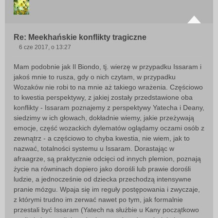
Re: Meekhańskie konflikty tragiczne
6 cze 2017, o 13:27
P
o
Mam podobnie jak Il Biondo, tj. wierzę w przypadku Issaram i
s
jakoś mnie to rusza, gdy o nich czytam, w przypadku
t
Wozaków nie robi to na mnie aż takiego wrażenia. Częściowo
to kwestia perspektywy, z jakiej zostały przedstawione oba
konflikty - Issaram poznajemy z perspektywy Yatecha i Deany,
siedzimy w ich głowach, dokładnie wiemy, jakie przeżywają
emocje, część wozackich dylematów oglądamy oczami osób z
zewnątrz - a częściowo to chyba kwestia, nie wiem, jak to
nazwać, totalności systemu u Issaram. Dorastając w
afraagrze, są praktycznie odcięci od innych plemion, poznają
życie na równinach dopiero jako dorośli lub prawie dorośli
ludzie, a jednocześnie od dziecka przechodzą intensywne
pranie mózgu. Wpaja się im reguły postępowania i zwyczaje,
z którymi trudno im zerwać nawet po tym, jak formalnie
przestali być Issaram (Yatech na służbie u Kany początkowo