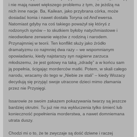
i nie mają nawet większego problemu z tym, że jeżdżą na
nich inne nacje. Ba, Kailean, jako przybrana córka, może
dosiadać konia i nawet dostała Toryna od And’ewersa.
Natomiast gdyby na coś takiego poważył się któryś z
rodzonych synów – to skutkiem byłoby natychmiastowe i
nieodwołane zerwanie więzów z rodziną i narodem.
Przynajmniej w teorii. Ten konflikt służy jako źródło
dramatyzmu co najmniej dwa razy – we wspomnianym
opowiadaniu, kiedy najstarszy syn najpierw zarzuca
młodszemu, że jest gotowy na taką „zdradę” a w końcu sam
ją popełnia, ścigając morderców matki. Potem, w skali całego
narodu, wracamy do tego w „Niebie ze stali” – kiedy Wozacy
decydują się przyjąć swoje utracone dzieci mimo złamania
przez nie Przysięgi.
Issarowie ze swoim zakazem pokazywania twarzy są jeszcze
bardziej okrutni. Tu już nie ma wykluczenia tylko śmierć lub
konieczność popełnienia morderstwa, a nawet domniemana
utrata duszy.
Chodzi mi o to, że te zwyczaje są dość dziwne i raczej