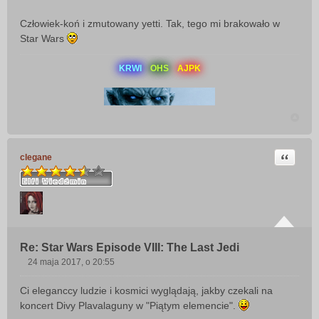
Człowiek-koń i zmutowany yetti. Tak, tego mi brakowało w
Star Wars
KRWI
OHS
AJPK
Cytuj
clegane
Re: Star Wars Episode VIII: The Last Jedi
24 maja 2017, o 20:55
P
o
Ci eleganccy ludzie i kosmici wyglądają, jakby czekali na
s
koncert Divy Plavalaguny w "Piątym elemencie".
t