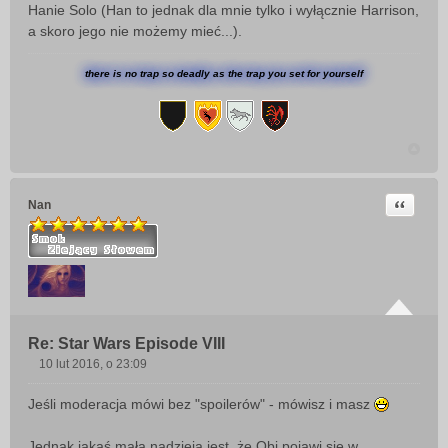
Hanie Solo (Han to jednak dla mnie tylko i wyłącznie Harrison,
a skoro jego nie możemy mieć...).
there is no trap so deadly as the trap you set for yourself
Cytuj
Nan
Re: Star Wars Episode VIII
10 lut 2016, o 23:09
P
o
Jeśli moderacja mówi bez "spoilerów" - mówisz i masz
s
t
Jednak jakaś mała nadzieja jest, że Obi pojawi się w