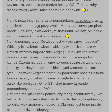
(zwłaszcza, że ludzie za bardzo hejtują CGI-Tarkina żeby
disneje zaryzykowali takie coś z Leią ponownie
)
No ale pozwólcie, że teraz ja ponarzekam.
To zdjęcie
oraz
to
zdjęcie
nie nastrajają pozytywnie. Mamy na pierwszym planie
bandę ludzi (ofc) z dziwacznymi fryzurami. No cóż, ok, gdzie
są moi alieni? Ano jest, człowiek-koń
No nie pojmuję tego. Co złego jest w klasycznych obcych?
Widzimy ich w kreskówkach, widzimy w komiksach ale w
filmach wszyscy najwyraźniej wyginęli. A jak już koniecznie
muszą dawać jakieś nowe rasy to czemu nie mogą być
ładne? Czemu nie dostaniemy jakiegoś soczyście zielonego
kosmity, ze złotymi oczkami i błękitnymi włosami zamiast
tych.... poczwar wyglądających jak podrzędny boss z Fallouta.
Poważnie, czy to jakaś nuklearna zagłada spadła na
galaktykę pomiędzy OT a ST i stąd mamy tą bandę
popromiennych mutantów?
Czy ktoś ma jakikolwiek pomysł czy teorię czemu twórcy SW
tak bardzo boją się wstawić do filmów twi'leków, torgutan czy
jakichkolwiek znajomych obcych? Dla mnie jest to po prostu
niepojęte, dziwne i nieprzyjemne.