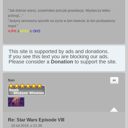
"Jak dobrze wiesz, szaleństwo jest jak grawitacja. Wystarczy lekko
pchnąć..."
"Jedyny sensowny sposób na życie w tym świecie, to ten pozbawiony
reguł."
AJPK
&
KKKK
&
OHS
This site is supported by ads and donations.
If you see this text you are blocking our ads.
Please consider a
Donation
to support the site.
Cytuj
Nan
Re: Star Wars Episode VIII
10 lut 2016, o 21:39