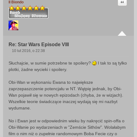
Cytuj
Il Biondo
Re: Star Wars Episode VIII
10 lut 2016, o 22:38
P
o
Słuchajcie, w sumie potrzebne te spoilery?
I tak to są tylko
s
plotki, żadne wycieki i spoilery.
t
Obi-Wan w wykonaniu Ewana to największe
zaprzepaszczenie potencjału w NT. Wątpię jednak, by Obi-
Wan pojawił się w nowych epizodach (chyba, że w wizjach).
Wszelkie teorie świadczące inaczej wydają się mi nazbyt
wydumane.
No i Ewan jest w odpowiednim wieku by nakręcić spin-offa o
Obi-Wanie po wydarzeniach w "Zemście Sithów". Wolałabym
film o nim niż o zupełnie randomowym Boba Fecie czy o