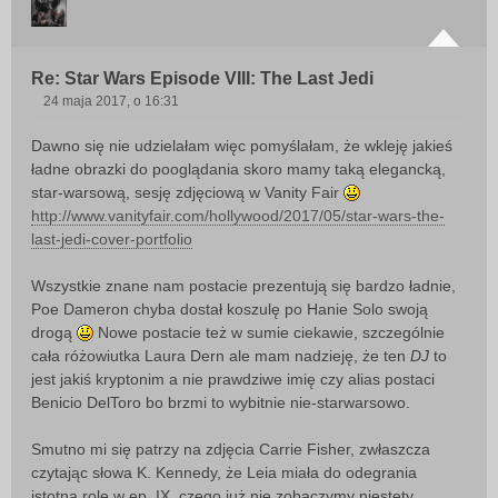
Re: Star Wars Episode VIII: The Last Jedi
24 maja 2017, o 16:31
P
o
Dawno się nie udzielałam więc pomyślałam, że wkleję jakieś
s
ładne obrazki do pooglądania skoro mamy taką elegancką,
t
star-warsową, sesję zdjęciową w Vanity Fair
http://www.vanityfair.com/hollywood/2017/05/star-wars-the-
last-jedi-cover-portfolio
Wszystkie znane nam postacie prezentują się bardzo ładnie,
Poe Dameron chyba dostał koszulę po Hanie Solo swoją
drogą
Nowe postacie też w sumie ciekawie, szczególnie
cała różowiutka Laura Dern ale mam nadzieję, że ten
DJ
to
jest jakiś kryptonim a nie prawdziwe imię czy alias postaci
Benicio DelToro bo brzmi to wybitnie nie-starwarsowo.
Smutno mi się patrzy na zdjęcia Carrie Fisher, zwłaszcza
czytając słowa K. Kennedy, że Leia miała do odegrania
istotną rolę w ep. IX, czego już nie zobaczymy niestety