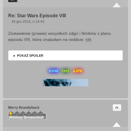
Re: Star Wars Episode VIII
26 gru 2016, o 14:43
P
o
Zestawienie (prawie) wszystkich zdjęć i filmików z planu
s
epizodu VIII, które znalazłam na reddicie:
klik
t
► POKAŻ SPOILER
KRWI
OHS
AJPK
Cytuj
Merry Brandybuck