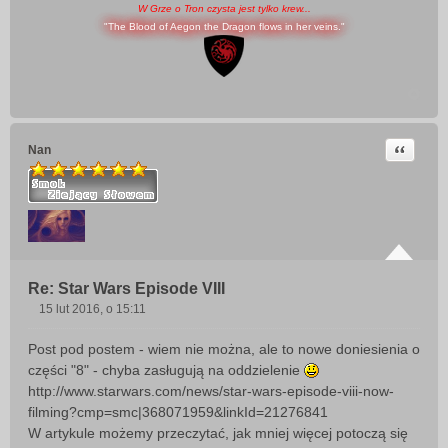
W Grze o Tron czysta jest tylko krew...
"The Blood of Aegon the Dragon flows in her veins."
Cytuj
Nan
Re: Star Wars Episode VIII
15 lut 2016, o 15:11
P
o
Post pod postem - wiem nie można, ale to nowe doniesienia o
s
części "8" - chyba zasługują na oddzielenie
t
http://www.starwars.com/news/star-wars-episode-viii-now-
filming?cmp=smc|368071959&linkId=21276841
W artykule możemy przeczytać, jak mniej więcej potoczą się