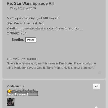
Re: Star Wars Episode VIII
23 sty 2017, o 17:09
P
o
Mamy już oficjalny tytuł VIII części!
s
Star Wars: The Last Jedi
t
Źródło: http://www.starwars.com/news/the-offici ...
C785924754
Spoiler:
TEN WYŻSZY HOBBIT!
"There is only one god, and his name is Death. And there is only one
thing Meriadok says to Death: 'Take Pippin. He is shorter than me.'."
Cytuj
Vindemiatrix