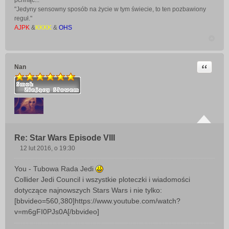
pchnąć..."
"Jedyny sensowny sposób na życie w tym świecie, to ten pozbawiony
reguł."
AJPK
&
KKKK
&
OHS
Cytuj
Nan
Re: Star Wars Episode VIII
12 lut 2016, o 19:30
P
o
You - Tubowa Rada Jedi
s
Collider Jedi Council i wszystkie ploteczki i wiadomości
t
dotyczące najnowszych Stars Wars i nie tylko:
[bbvideo=560,380]https://www.youtube.com/watch?
v=m6gFI0PJs0A[/bbvideo]