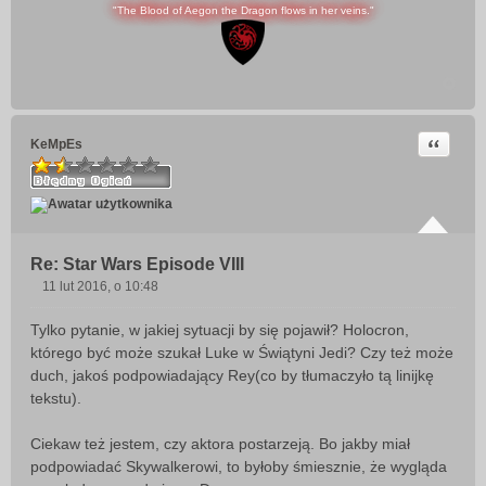
"The Blood of Aegon the Dragon flows in her veins."
Cytuj
KeMpEs
Re: Star Wars Episode VIII
11 lut 2016, o 10:48
P
o
Tylko pytanie, w jakiej sytuacji by się pojawił? Holocron,
s
którego być może szukał Luke w Świątyni Jedi? Czy też może
t
duch, jakoś podpowiadający Rey(co by tłumaczyło tą linijkę
tekstu).
Ciekaw też jestem, czy aktora postarzeją. Bo jakby miał
podpowiadać Skywalkerowi, to byłoby śmiesznie, że wygląda