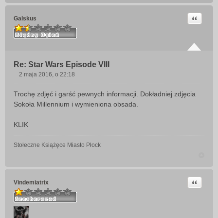
Cytuj
Galskus
Re: Star Wars Episode VIII
2 maja 2016, o 22:18
P
o
Trochę zdjęć i garść pewnych informacji. Dokładniej zdjęcia
s
Sokoła Millennium i wymieniona obsada.
t
KLIK
Stołeczne Książęce Miasto Płock
Cytuj
Vindemiatrix