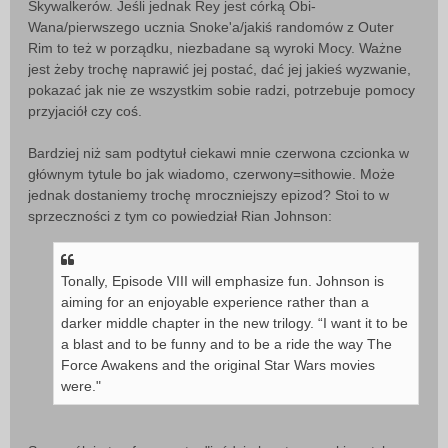
Skywalkerów. Jeśli jednak Rey jest córką Obi-
Wana/pierwszego ucznia Snoke'a/jakiś randomów z Outer
Rim to też w porządku, niezbadane są wyroki Mocy. Ważne
jest żeby trochę naprawić jej postać, dać jej jakieś wyzwanie,
pokazać jak nie ze wszystkim sobie radzi, potrzebuje pomocy
przyjaciół czy coś.
Bardziej niż sam podtytuł ciekawi mnie czerwona czcionka w
głównym tytule bo jak wiadomo, czerwony=sithowie. Może
jednak dostaniemy trochę mroczniejszy epizod? Stoi to w
sprzeczności z tym co powiedział Rian Johnson:
Tonally, Episode VIII will emphasize fun. Johnson is
aiming for an enjoyable experience rather than a
darker middle chapter in the new trilogy. “I want it to be
a blast and to be funny and to be a ride the way The
Force Awakens and the original Star Wars movies
were."