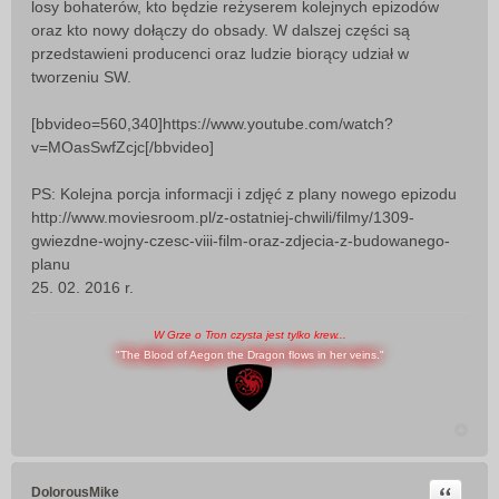
losy bohaterów, kto będzie reżyserem kolejnych epizodów
oraz kto nowy dołączy do obsady. W dalszej części są
przedstawieni producenci oraz ludzie biorący udział w
tworzeniu SW.
[bbvideo=560,340]https://www.youtube.com/watch?
v=MOasSwfZcjc[/bbvideo]
PS: Kolejna porcja informacji i zdjęć z plany nowego epizodu
http://www.moviesroom.pl/z-ostatniej-chwili/filmy/1309-
gwiezdne-wojny-czesc-viii-film-oraz-zdjecia-z-budowanego-
planu
25. 02. 2016 r.
W Grze o Tron czysta jest tylko krew...
"The Blood of Aegon the Dragon flows in her veins."
Cytuj
DolorousMike