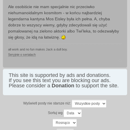
Ale osobiście nie mam specjalnie nic przeciwko
niehumanoidalnym kosmitom - w końcu najbardziej
legendarna kantyna Mos Eisley była ich pełna. A, chyba
dobrze to wszyscy wiemy, gdyby zdecydowali się użyć
pomalowanej na zielono aktorki albo Twi'leka, to odezwałyby
się głosy, że idą na łatwiznę.
all work and no fun makes Jack a dull boy.
Seryjnie o serialach
This site is supported by ads and donations.
If you see this text you are blocking our ads.
Please consider a
Donation
to support the site.
Wyświetl posty nie starsze niż:
Sortuj wg