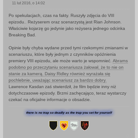
11 lut 2016, o 14:02
P
o
Po spekulacjach, czas na fakty. Ruszyły zdjęcia do VIII
s
epizodu.. Reżyserem oraz scenarzystą jest Rian Johnson.
t
Właściwie kojarzę go jedynie jako reżysera jednego odcinka
Breaking Bad.
Opinie były chyba wydane przed tymi rzekomymi zmianami w
scenariuszu, które były jednym z czynników opóźnienia
premiery VIII epizodu, ale może warto je wspomnieć.
Abrams
podobno po przeczytaniu scenariusza żałował, że to nie on
stanie za kamerą. Daisy Ridley również wyrażała się
pochlebnie, uważając scenariusz za bardzo dobry.
Lawrence Kasdan zaś stwierdził, że film będzie inny niż
dotychczasowe epizody. Brzmi zachęcająco, teraz wystarczy
czekać na oficjalne informacje o obsadzie.
there is no trap so deadly as the trap you set for yourself