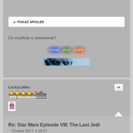
► POKAŻ SPOILER
Co myślicie o zwiastunie?
KRWI
OHS
AJPK
Cytuj
LuckyLolitka
Re: Star Wars Episode VIII: The Last Jedi
15 kwie 2017, o 20:21