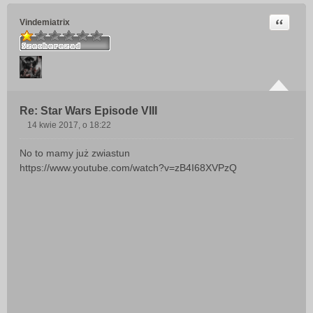
Cytuj
Vindemiatrix
Re: Star Wars Episode VIII
14 kwie 2017, o 18:22
P
o
No to mamy już zwiastun
s
https://www.youtube.com/watch?v=zB4I68XVPzQ
t