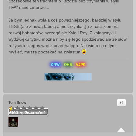
Szczególnie ten fragment o "jeździe bez trzymanki w stylu
TFA" mnie zmartwił...
Ja bym jednak wolała coś poważniejszego, bardziej w stylu
TESB (ale z nową fabułą a nie zrzynką ;] ) z naciskiem na
rozwój bohaterów, szczególnie Kylo i Rey. Z kolorystyki i
wydźwięku tytułu można niby się tego spodziewać ale ze słów
reżysera czegoś wręcz przeciwnego. Nie wiem co o tym
myśleć, muszę poczekać na zwiastun
KRWI
OHS
AJPK
Cytuj
Tom Snow