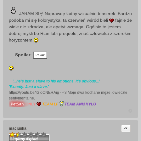
P
o
s
JARAM SIĘ! Naprawdę ładny wizualnie teaserek. Bardzo
t
podoba mi się kolorystyka, ta czerwień wśród bieli
fajnie że
wiele nie zdradza, ale apetyt wzmaga. Ogólnie to jestem
dobrej myśli bo Rian lubi prequele, znać człowieka z szerokim
horyzontem
Spoiler:
'...he's just a slave to his emotions. It's obvious...'
'Exactly. Just a slave.'
https://youtu.be/IGIoCNERAig
- <3 Moje dwa kochane męże, owieczki
sentymentalne.
PetSan
ONLY
TEAM LF
TEAM ANI&KYLO
Cytuj
maciupka