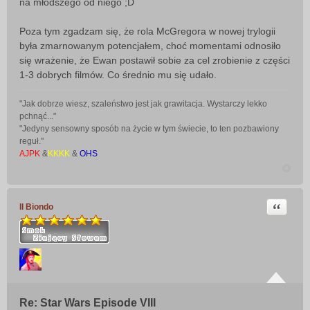
na młodszego od niego ;D
Poza tym zgadzam się, że rola McGregora w nowej trylogii
była zmarnowanym potencjałem, choć momentami odnosiło
się wrażenie, że Ewan postawił sobie za cel zrobienie z części
1-3 dobrych filmów. Co średnio mu się udało.
"Jak dobrze wiesz, szaleństwo jest jak grawitacja. Wystarczy lekko
pchnąć..."
"Jedyny sensowny sposób na życie w tym świecie, to ten pozbawiony
reguł."
AJPK
&
KKKK
&
OHS
Cytuj
Il Biondo
Re: Star Wars Episode VIII