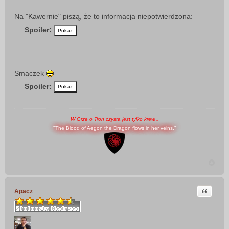
P
o
Na "Kawernie" piszą, że to informacja niepotwierdzona:
s
Spoiler:
t
Smaczek
Spoiler:
W Grze o Tron czysta jest tylko krew...
"The Blood of Aegon the Dragon flows in her veins."
Cytuj
Apacz