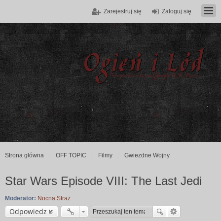
Zarejestruj się
Zaloguj się
Strona główna
OFF TOPIC
Filmy
Gwiezdne Wojny
Star Wars Episode VIII: The Last Jedi
Moderator:
Nocna Straż
Odpowiedz