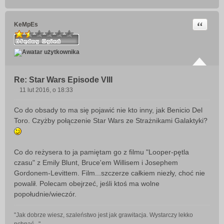
Cytuj
KeMpEs
Re: Star Wars Episode VIII
11 lut 2016, o 18:33
P
o
Co do obsady to ma się pojawić nie kto inny, jak Benicio Del
s
Toro. Czyżby połączenie Star Wars ze Strażnikami Galaktyki?
t
Co do reżysera to ja pamiętam go z filmu "Looper-pętla
czasu" z Emily Blunt, Bruce'em Willisem i Josephem
Gordonem-Levittem. Film...szczerze całkiem niezły, choć nie
powalił. Polecam obejrzeć, jeśli ktoś ma wolne
popołudnie/wieczór.
"Jak dobrze wiesz, szaleństwo jest jak grawitacja. Wystarczy lekko