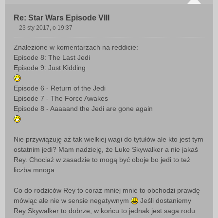
Re: Star Wars Episode VIII
23 sty 2017, o 19:37
P
o
Znalezione w komentarzach na reddicie:
s
Episode 8: The Last Jedi
t
Episode 9: Just Kidding
Episode 6 - Return of the Jedi
Episode 7 - The Force Awakes
Episode 8 - Aaaaand the Jedi are gone again
Nie przywiązuję aż tak wielkiej wagi do tytułów ale kto jest tym
ostatnim jedi? Mam nadzieję, że Luke Skywalker a nie jakaś
Rey. Chociaż w zasadzie to mogą być oboje bo jedi to też
liczba mnoga.
Co do rodziców Rey to coraz mniej mnie to obchodzi prawdę
mówiąc ale nie w sensie negatywnym
Jeśli dostaniemy
Rey Skywalker to dobrze, w końcu to jednak jest saga rodu