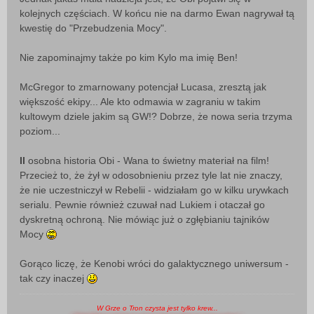
kolejnych częściach. W końcu nie na darmo Ewan nagrywał tą
kwestię do "Przebudzenia Mocy".
Nie zapominajmy także po kim Kylo ma imię Ben!
McGregor to zmarnowany potencjał Lucasa, zresztą jak
większość ekipy... Ale kto odmawia w zagraniu w takim
kultowym dziele jakim są GW!? Dobrze, że nowa seria trzyma
poziom...
Il
osobna historia Obi - Wana to świetny materiał na film!
Przecież to, że żył w odosobnieniu przez tyle lat nie znaczy,
że nie uczestniczył w Rebelii - widziałam go w kilku urywkach
serialu. Pewnie również czuwał nad Lukiem i otaczał go
dyskretną ochroną. Nie mówiąc już o zgłębianiu tajników
Mocy
Gorąco liczę, że Kenobi wróci do galaktycznego uniwersum -
tak czy inaczej
W Grze o Tron czysta jest tylko krew...