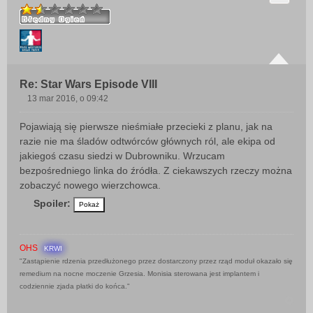
Re: Star Wars Episode VIII
13 mar 2016, o 09:42
P
o
Pojawiają się pierwsze nieśmiałe przecieki z planu, jak na
s
razie nie ma śladów odtwórców głównych ról, ale ekipa od
t
jakiegoś czasu siedzi w Dubrowniku. Wrzucam
bezpośredniego linka do źródła. Z ciekawszych rzeczy można
zobaczyć nowego wierzchowca.
Spoiler:
OHS
KRWI
"Zastąpienie rdzenia przedłużonego przez dostarczony przez rząd moduł okazało się
remedium na nocne moczenie Grzesia. Monisia sterowana jest implantem i
codziennie zjada płatki do końca."