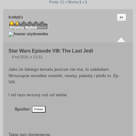
Posty: 21 • Strona
1
z
1
Cytuj
KeMpEs
Star Wars Episode VIII: The Last Jedi
9 lut 2016, o 13:31
P
o
Jako że takiego tematu jeszcze nie ma, to zakładam.
s
Wrzucajcie wszelkie nowinki, newsy, plakaty i plotki nt. Ep.
t
VIII.
I od razu wrzucę coś od siebie.
Spoiler:
Takie tam doniesienie.