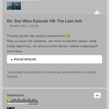
Re: Star Wars Episode VIII: The Last Jedi
18 kwie 2017, o 21:50
P
o
Troszkę jaram się nowym zwiastunem
s
Niby za dużo nie odsłania, ale mnie to bardzo cieszy- wolę
t
nutkę tajemnicy, niż streszczenie fabuły i zbitek najlepszych
scen filmu.
► POKAŻ SPOILER
" A wszystko to jest identycznie trwałe jak numer telefonu na pudelku
zapałek... "
Cytuj
Vindemiatrix