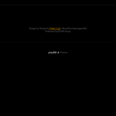
Design by Tishaia for
Ogień i Lód
. Direwolf by Herrmagermilch.
Protected by
BOWI Group
.
phpBB &
Przemo