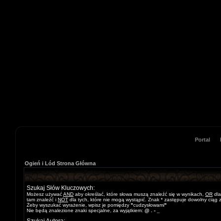
Portal
Ogień i Lód Strona Główna
Szukaj Słów Kluczowych:
Możesz używać
AND
aby określać, które słowa muszą znaleźć się w wynikach,
OR
dla
tam znaleźć i
NOT
dla tych, które nie mogą wystąpić. Znak * zastępuje dowolny ciąg 
Żeby wyszukać wyrażenie, wpisz je pomiędzy
"
cudzysłowami
"
Nie będą znalezione znaki specjalne, za wyjątkiem:
@ . - _