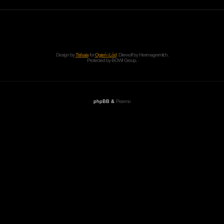
Design by
Tishaia
for
Ogień i Lód
. Direwolf by Herrmagermilch.
Protected by
BOWI Group
.
phpBB &
Przemo