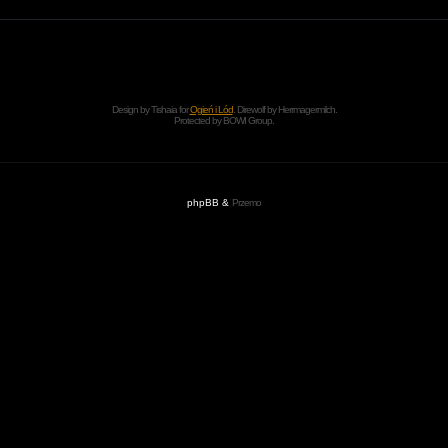
Design by Tishaia for
Ogień i Lód
. Direwolf by Herrmagermilch.
Protected by
BOWI Group
.
phpBB &
Przemo