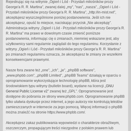
Rejestrując się na witrynie „Ogień i Lód - Przystań miłośników prozy
George'a R. R. Martina”, zwanej dalej „my”, ”nas”, „nasza”, „Ogień i Lód -
Przystań miłośników prozy George'a R. R. Martina”, „http://in-mist.net”,
akceptujesz wyszczególnione poniżej postanowienia. Jeśli ich nie
akceptujesz, opuść to miejsce, naciskając przycisk „Nie akceptuję”.
Administracja witryny „Ogień i Lód - Przystań miłośników prozy George'a R.
R. Martina” ma prawo w dowolnym czasie zmienić poniższe
postanowienia, informując cię o zmianach, niemniej wskazane jest, aby
użytkownicy sami regularnie zaglądali do tego regulaminu. Korzystanie z
witryny „Ogień i Lód - Przystań miłośników prozy George'a R. R. Martina”
po zmianach regulaminu oznacza, że akceptujesz te zmiany ze wszelkimi
konsekwencjami prawnymi.
Nasze fora zwane też „one”, „ich”, „je”, „phpBB software”,
„www.phpbb.com”, „phpBB Limited”, „phpBB Teams” działają w oparciu o
oprogramowanie wykorzystujące technologię phpBB, która jest
środowiskiem typu witryny (bulletin board), wydane na licencji „
GNU
General Public License v2
” zwanej też „GPL”. Oprogramowanie jest
dostępne do pobrania ze strony www.phpbb.com. Oprogramowanie phpBB
tylko ułatwia dyskusje przez internet, a jego autorzy nie kontrolują tekstów
zamieszczanych w internecie za jego pomocą. Więcej informacji o phpBB
można znaleźć na stronie https://www.phpbb.com/.
Akceptujesz zakaz publikowania wypowiedzi o charakterze obraźliwym,
oszczerczym, propagującym treści niezgodne z polskim prawem lub