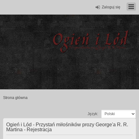
Zaloguj się
Strona główna
Język:
Ogień i Lód - Przystań miłośników prozy George'a R. R.
Martina - Rejestracja