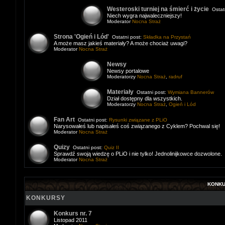
Westeroski turniej na śmierć i życie
Ostatn
Niech wygra najwaleczniejszy!
Moderator
Nocna Straż
Strona 'Ogień i Lód'
Ostatni post:
Składka na Przystań
A może masz jakieś materiały? A może chociaż uwagi?
Moderator
Nocna Straż
Newsy
Newsy portalowe
Moderatorzy
Nocna Straż
,
radruf
Materiały
Ostatni post:
Wymiana Bannerów
Dział dostępny dla wszystkich.
Moderatorzy
Nocna Straż
,
Ogień i Lód
Fan Art
Ostatni post:
Rysunki związane z PLiO
Narysowałeś lub napisałeś coś związanego z Cyklem? Pochwal się!
Moderator
Nocna Straż
Quizy
Ostatni post:
Quiz II
Sprawdź swoją wiedzę o PLiO i nie tylko! Jednolinijkowce dozwolone.
Moderator
Nocna Straż
KONK
KONKURSY
Konkurs nr. 7
Listopad 2011