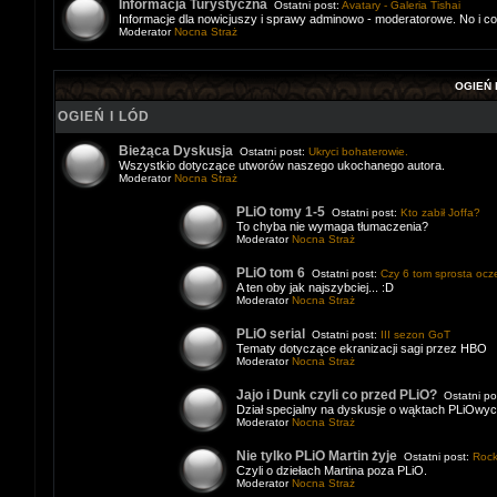
Informacja Turystyczna
Ostatni post:
Avatary - Galeria Tishai
Informacje dla nowicjuszy i sprawy adminowo - moderatorowe. No i c
Moderator
Nocna Straż
OGIEŃ 
OGIEŃ I LÓD
Bieżąca Dyskusja
Ostatni post:
Ukryci bohaterowie.
Wszystkio dotyczące utworów naszego ukochanego autora.
Moderator
Nocna Straż
PLiO tomy 1-5
Ostatni post:
Kto zabił Joffa?
To chyba nie wymaga tłumaczenia?
Moderator
Nocna Straż
PLiO tom 6
Ostatni post:
Czy 6 tom sprosta ocz
A ten oby jak najszybciej... :D
Moderator
Nocna Straż
PLiO serial
Ostatni post:
III sezon GoT
Tematy dotyczące ekranizacji sagi przez HBO
Moderator
Nocna Straż
Jajo i Dunk czyli co przed PLiO?
Ostatni po
Dział specjalny na dyskusje o wąktach PLiOwy
Moderator
Nocna Straż
Nie tylko PLiO Martin żyje
Ostatni post:
Roc
Czyli o dziełach Martina poza PLiO.
Moderator
Nocna Straż