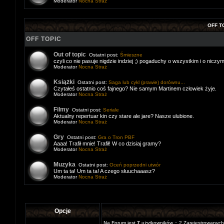
Moderator
Nocna Straż
OFF T
OFF TOPIC
Out of topic
Ostatni post:
Śmieszne
czyli co nie pasuje nigdzie indziej ;) pogaduchy o wszystkim i o niczym
Moderator
Nocna Straż
Książki
Ostatni post:
Saga lub cykl (prawie) dorównu...
Czytałeś ostatnio coś fajnego? Nie samym Martinem człowiek żyje.
Moderator
Nocna Straż
Filmy
Ostatni post:
Seriale
Aktualny repertuar kin czy stare ale jare? Nasze ulubione.
Moderator
Nocna Straż
Gry
Ostatni post:
Gra o Tron PBF
Aaaa! Trafił mnie! Trafił! W co dzisiaj gramy?
Moderator
Nocna Straż
Muzyka
Ostatni post:
Oceń poprzedni utwór
Um ta ta! Um ta ta! A czego słuuchaaasz?
Moderator
Nocna Straż
Opcje
Na Forum jest
7
użytkowników :: 2 Zarejestrowanych,