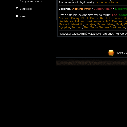
»
Kto jest na forum
Zarejestrowani Użytkownicy:
abundzu
,
elwrona
»
Statystyki
Legenda:
Administrator
•
Junior Admin
•
Moderat
»
Przez ostatnie 24 godziny byli na forum:
Leo
,
Apac
Inne
Asander
,
Barlog
,
Black
,
Brethil
,
Burek
,
Bzhydack
,
Ce
Dziubla
,
ea
,
Eddard Stark
,
elwrona
,
fiu*
,
Goszka
,
ha
Mardock
,
Marek K.
,
maryjan
,
Matata
,
Miray
,
Mlody Wi
Symphio
,
Tancred
,
Tom Snow
,
Torrhen Stark
,
trane
,
Najwięcej użytkowników
135
było obecnych 03-06-2
Nowe po