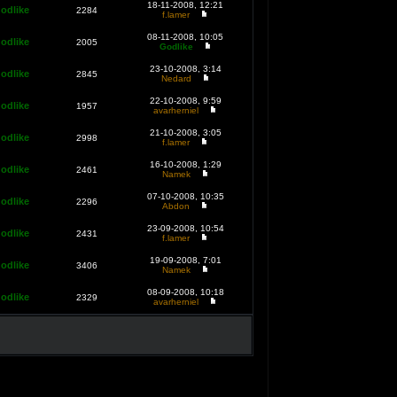
18-11-2008, 12:21
odlike
2284
f.lamer
08-11-2008, 10:05
odlike
2005
Godlike
23-10-2008, 3:14
odlike
2845
Nedard
22-10-2008, 9:59
odlike
1957
avarherniel
21-10-2008, 3:05
odlike
2998
f.lamer
16-10-2008, 1:29
odlike
2461
Namek
07-10-2008, 10:35
odlike
2296
Abdon
23-09-2008, 10:54
odlike
2431
f.lamer
19-09-2008, 7:01
odlike
3406
Namek
08-09-2008, 10:18
odlike
2329
avarherniel