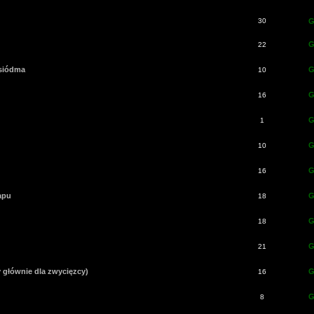
30
G
G
22
 siódma
G
10
G
16
G
1
G
10
G
16
apu
G
18
G
18
G
21
y głównie dla zwycięzcy)
G
16
G
8