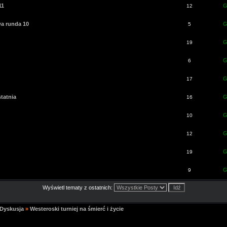
11
G
12
wa runda 10
G
5
G
19
G
6
G
17
statnia
G
16
G
10
G
12
G
19
G
9
Wyświetl tematy z ostatnich:
 Dyskusja
»
Westeroski turniej na śmierć i życie