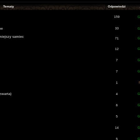
Tematy
Odpowiedzi
159
G
be
33
G
jniejszy samiec
G
71
G
12
G
7
G
7
1
czwarta)
G
4
G
6
G
5
G
14
G
5