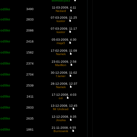
Bombacjusz
11-03-2009, 4:11
odlike
3490
Nedard
07-03-2009, 11:25
odlike
2833
kastor
07-03-2009, 11:17
odlike
2086
kastor
05-03-2009, 4:30
odlike
2416
maja5
17-02-2009, 11:09
odlike
1582
Namek
23-01-2009, 2:58
odlike
2374
Marillion
30-12-2008, 11:02
odlike
2704
f.lamer
28-12-2008, 12:37
odlike
2539
Namek
17-12-2008, 4:03
odlike
2411
ozi
13-12-2008, 12:45
odlike
2833
Mr Undead
12-12-2008, 8:35
odlike
2635
Joszka
21-11-2008, 6:55
odlike
1861
Buntownik