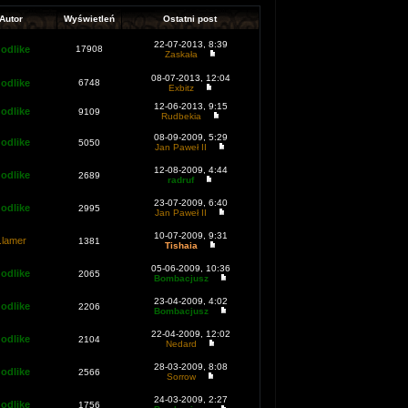
Autor
Wyświetleń
Ostatni post
22-07-2013, 8:39
odlike
17908
Zaskała
08-07-2013, 12:04
odlike
6748
Exbitz
12-06-2013, 9:15
odlike
9109
Rudbekia
08-09-2009, 5:29
odlike
5050
Jan Paweł II
12-08-2009, 4:44
odlike
2689
radruf
23-07-2009, 6:40
odlike
2995
Jan Paweł II
10-07-2009, 9:31
f.lamer
1381
Tishaia
05-06-2009, 10:36
odlike
2065
Bombacjusz
23-04-2009, 4:02
odlike
2206
Bombacjusz
22-04-2009, 12:02
odlike
2104
Nedard
28-03-2009, 8:08
odlike
2566
Sorrow
24-03-2009, 2:27
odlike
1756