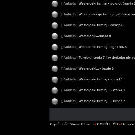
[ Ankieta ]
Westeroski turniej - powrót (runda 
[ Ankieta ]
Westeroskiego turnieju jubileuszo
[ Ankieta ]
Westeroski turniej - edycja 8
[ Ankieta ]
Westeroski...runda 9
[ Ankieta ]
Westeroski turniej - fight no. 5
[ Ankieta ]
Turnieju runda 7. i w dodatku nie o
[ Ankieta ]
Westeroski... - battle 6
[ Ankieta ]
Westeroski turniej - round 4
[ Ankieta ]
Westeroski turniej... - walka 3
[ Ankieta ]
Westeroski turniej... - runda 2
Ogień i Lód Strona Główna
»
OGIEŃ I LÓD
»
Bieżąca