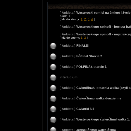
[ Ankieta ]
Westeroski turniej na śmierć i życie
runda 1
[ Idź do strony:
1
,
2
,
3
,
4
]
[ Ankieta ]
Westeroskiego spinoff - hottest ba
[ Ankieta ]
Westeroskiego spinoff - najatrakcy
[ Idź do strony:
1
,
2
]
[ Ankieta ]
FINAŁ!!!
[ Ankieta ]
Półfinał Starcie 2.
[ Ankieta ]
PÓŁFINAŁ starcie 1.
interludium
[ Ankieta ]
Ćwierćfinału ostatnia walka (czyli 
[ Ankieta ]
Ćwierćfinau walka deuxienne
[ Ankieta ]
Ćwiartki 3/4
[ Ankieta ]
Westeroskiego ćwierćfinał walka 1.
[ Ankieta ]
Jednej ósmej walka ósma