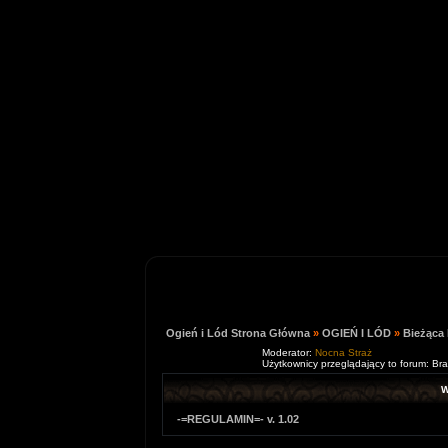
Ogień i Lód Strona Główna
»
OGIEŃ I LÓD
»
Bieżąca
Moderator:
Nocna Straż
Użytkownicy przeglądający to forum: Br
W
-=REGULAMIN=- v. 1.02