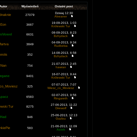
Autor
Wyświetleń
Ostatni post
Dzisiaj 12:30
dnaknie
27079
Alveaner
19-09-2013, 1:03
Eon
3667
Królewski Tur
08-09-2013, 8:23
miVowel
6631
Bzhydack
04-09-2013, 9:34
artva
3849
Rudbekia
14-08-2013, 6:58
testis
352
Bzhydack
21-07-2013, 2:45
Nan
754
hawran
16-07-2013, 9:44
legane
9401
Królewski Tur
07-07-2013, 7:07
co_Moviesz
325
Wiesz_co_Moviesz
02-07-2013, 9:56
Apacz
6583
Ringareth
27-06-2013, 11:22
ewski Tur
8275
Direwolf
25-06-2013, 12:13
Had
946
Gazlou
21-06-2013, 11:09
nkiePie
583
Asiek