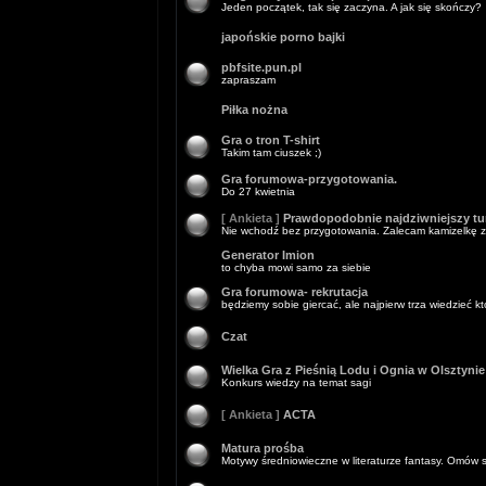
Jeden początek, tak się zaczyna. A jak się skończy?
japońskie porno bajki
pbfsite.pun.pl
zapraszam
Piłka nożna
Gra o tron T-shirt
Takim tam ciuszek ;)
Gra forumowa-przygotowania.
Do 27 kwietnia
[ Ankieta ]
Prawdopodobnie najdziwniejszy tur
Nie wchodź bez przygotowania. Zalecam kamizelkę z
Generator Imion
to chyba mowi samo za siebie
Gra forumowa- rekrutacja
będziemy sobie giercać, ale najpierw trza wiedzieć k
Czat
Wielka Gra z Pieśnią Lodu i Ognia w Olsztynie
Konkurs wiedzy na temat sagi
[ Ankieta ]
ACTA
Matura prośba
Motywy średniowieczne w literaturze fantasy. Omów s