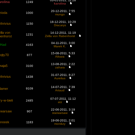
03-01-2012, 11:28
rolina
1249
karolina
20-12-2011, 7:55
zioda
1000
mungo
18-12-2011, 10:29
thrivius
1150
Dracarys
rilla von
14-12-2011, 11:19
1231
enhorst
Zirilla von Rabenhorst
04-11-2011, 3:00
Had
4163
Marek K.
15-08-2011, 5:33
ojty70
877
Ailvara
13-08-2011, 2:22
maja5
3100
zahara
31-07-2011, 8:27
thrivius
1438
Aurelius
14-07-2011, 7:39
.lamer
9109
Artaud
07-07-2011, 11:12
y-w-bieli
2485
atz
22-06-2011, 3:19
rwarsaw
907
starwarsaw
19-06-2011, 2:01
hreeek
1183
monikzy