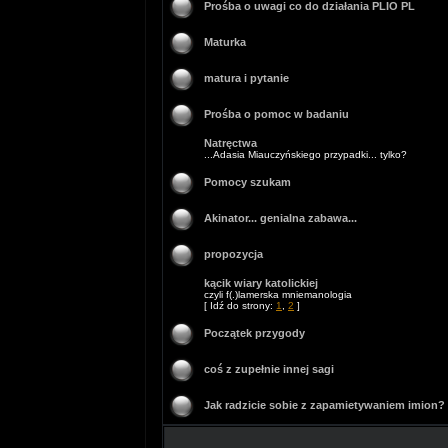
Prośba o uwagi co do działania PLIO PL
Maturka
matura i pytanie
Prośba o pomoc w badaniu
Natręctwa
...Adasia Miauczyńskiego przypadki... tylko?
Pomocy szukam
Akinator... genialna zabawa...
propozycja
kącik wiary katolickiej
czyli f(.)lamerska mniemanologia
[ Idź do strony:
1
,
2
]
Początek przygody
coś z zupełnie innej sagi
Jak radzicie sobie z zapamietywaniem imion?