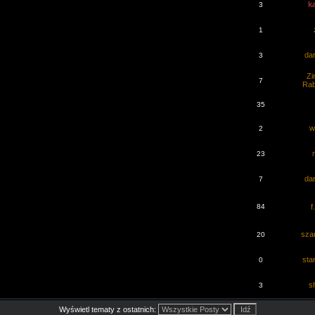
ka
3
1
dar
3
Zi
7
Rab
35
w
2
23
dar
7
84
f
szar
20
sta
0
s
3
Wyświetl tematy z ostatnich: