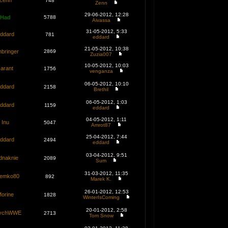
Zenn
748
Zenn
29-06-2012, 12:28
Had
5788
Aivassa
31-05-2012, 5:33
ddard
781
eddard
21-05-2012, 10:38
bringer
2869
Zuzia007
10-05-2012, 10:03
xarant
1756
venganza
06-05-2012, 10:10
ddard
2158
Brethil
06-05-2012, 1:03
ddard
1159
eddard
04-05-2012, 1:11
Inu
5047
Amrot87
25-04-2012, 7:44
ddard
2494
eddard
03-04-2012, 9:51
dnaknie
2089
Sum
31-03-2012, 11:35
zemko80
892
Marek K.
26-01-2012, 12:53
orine
1828
WinterIsComing
20-01-2012, 2:58
zychWWE
2713
Tom Snow