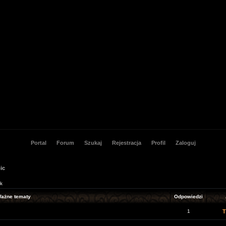
Portal
Forum
Szukaj
Rejestracja
Profil
Zaloguj
ic
ak
ażne tematy
Odpowiedzi
1
T