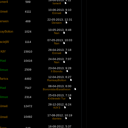
18-06-2013, 9:11
smeril
589
Ismeril
10-06-2013, 9:10
Eönwë
4111
Eönwë
22-05-2013, 12:31
erwen
469
Derwen
10-05-2013, 8:48
ayBolton
1024
Nan
07-05-2013, 10:03
aciejW
1114
Nan
28-04-2013, 7:18
KilY
15910
Eönwë
24-04-2013, 7:07
Had
10416
Nan
23-04-2013, 9:28
Nimue
2509
Il Biondo
12-04-2013, 6:27
artva
4492
RamsayBolton
08-04-2013, 6:00
Had
7547
BoronislavBaratheon
25-03-2013, 7:18
Nimue
2314
Królewski Tur
28-12-2012, 6:24
Eönwë
12472
KilY3
17-08-2012, 10:19
Eönwë
10492
dantes
16-08-2012, 5:37