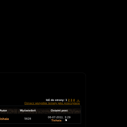
Idź do strony:
1
2
3
4
»
Oznacz wszystkie tematy jako przeczytane
Autor
Wyświetleń
Ostatni post
06-07-2011, 3:29
ishaia
5628
Tishaia