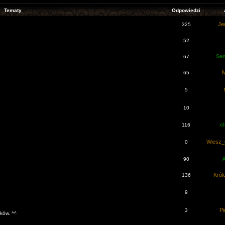
Tematy
Odpowiedzi
Je
325
52
Se
67
M
65
5
10
c
116
Wiesz_
0
90
Król
136
9
Pi
3
ków. ^^