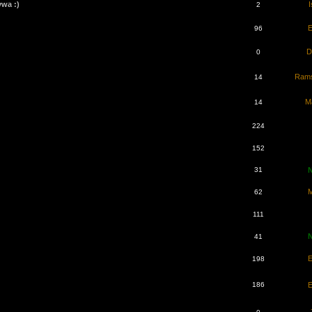
ywa :)
I
2
96
D
0
Rams
14
M
14
224
152
31
M
62
111
41
198
186