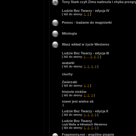
Tony Stark czyli Zima nadeszła i chyba przegr
Ludzie Bez Twarzy - edycja IV
[ Idź do strony:
1
,
2
]
Pomoc - badanie do magisterki
Mitologia
Wasz wkład w życie Westeros
Ludzie Bez Twarzy - edycja III
[ Idź do strony:
1
...
3
,
4
,
5
]
avatarki
[ Idź do strony:
1
,
2
,
3
,
4
]
ciuchy
Zwierzaki
[ Idź do strony:
1
,
2
]
historie nicków
[ Idź do strony:
1
,
2
,
3
]
rower jest wielce ok
;)
Ludzie Bez Twarzy - edycja II
[ Idź do strony:
1
,
2
,
3
,
4
]
Ludzie Bez Twarzy
czyli Mafia w klimatach Westeros
[ Idź do strony:
1
,
2
,
3
,
4
]
Fragmenty.net - wspólne pisanie