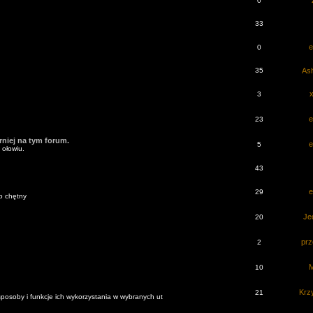
0
33
e
0
35
Ash
3
e
23
niej na tym forum.
e
5
 ołowiu.
43
e
29
to chętny
Je
20
pr
2
M
10
Kr
21
posoby i funkcje ich wykorzystania w wybranych ut