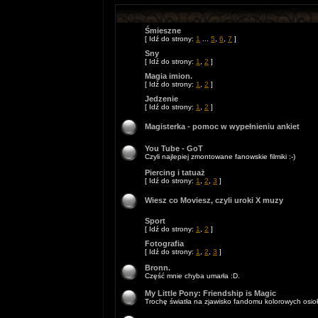
Śmieszne
[ Idź do strony:
1
...
5
,
6
,
7
]
Sny
[ Idź do strony:
1
,
2
]
Magia imion.
[ Idź do strony:
1
,
2
]
Jedzenie
[ Idź do strony:
1
,
2
]
Magisterka - pomoc w wypełnieniu ankiet
You Tube - GoT
Czyli najlepiej zmontowane fanowskie filmiki :-)
Piercing i tatuaż
[ Idź do strony:
1
,
2
,
3
]
Wiesz co Moviesz, czyli uroki X muzy
Sport
[ Idź do strony:
1
,
2
]
Fotografia
[ Idź do strony:
1
,
2
,
3
]
Bronn.
Część mnie chyba umarła :D.
My Little Pony: Friendship is Magic
Trochę światła na zjawisko fandomu kolorowych osioł