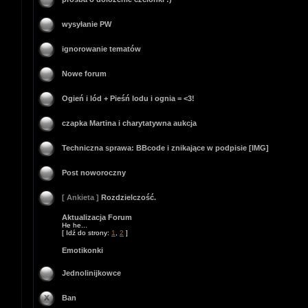
wysyłanie PW
ignorowanie tematów
Nowe forum
Ogień i lód + Pieśń lodu i ognia = <3!
czapka Martina i charytatywna aukcja
Techniczna sprawa: BBcode i znikające w podpisie [IMG]
Post noworoczny
[ Ankieta ]
Rozdzielczość.
Aktualizacja Forum
He he...
[ Idź do strony:
1
,
2
]
Emotikonki
Jednolinijkowce
Ban