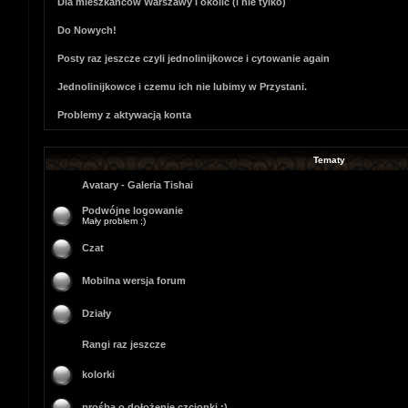
Dla mieszkańców Warszawy i okolic (i nie tylko)
Do Nowych!
Posty raz jeszcze czyli jednolinijkowce i cytowanie again
Jednolinijkowce i czemu ich nie lubimy w Przystani.
Problemy z aktywacją konta
Tematy
Avatary - Galeria Tishai
Podwójne logowanie
Mały problem ;)
Czat
Mobilna wersja forum
Działy
Rangi raz jeszcze
kolorki
prośba o dołożenie czcionki :)