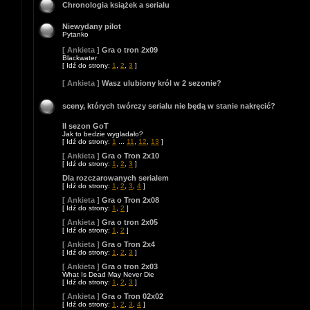
Chronologia książek a serialu
Niewydany pilot
Pytanko
[ Ankieta ]
Gra o tron 2x09
Blackwater
[ Idź do strony:
1
,
2
,
3
]
[ Ankieta ]
Wasz ulubiony król w 2 sezonie?
sceny, których twórczy serialu nie będą w stanie nakręcić?
II sezon GoT
Jak to bedzie wygladało?
[ Idź do strony:
1
...
11
,
12
,
13
]
[ Ankieta ]
Gra o Tron 2x10
[ Idź do strony:
1
,
2
,
3
]
Dla rozczarowanych serialem
[ Idź do strony:
1
,
2
,
3
,
4
]
[ Ankieta ]
Gra o Tron 2x08
[ Idź do strony:
1
,
2
]
[ Ankieta ]
Gra o tron 2x05
[ Idź do strony:
1
,
2
]
[ Ankieta ]
Gra o Tron 2x4
[ Idź do strony:
1
,
2
,
3
]
[ Ankieta ]
Gra o tron 2x03
What Is Dead May Never Die
[ Idź do strony:
1
,
2
,
3
]
[ Ankieta ]
Gra o Tron 02x02
[ Idź do strony:
1
,
2
,
3
,
4
]