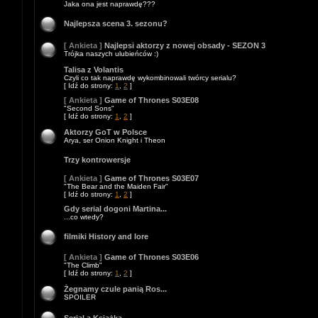
Jaka ona jest naprawdę???
Najlepsza scena 3. sezonu?
[ Ankieta ]
Najlepsi aktorzy z nowej obsady - SEZON 3
Trójka naszych ulubieńców :)
Talisa z Volantis
Czyli co tak naprawdę wykombinowali twórcy serialu?
[ Idź do strony:
1
,
2
]
[ Ankieta ]
Game of Thrones S03E08
"Second Sons"
[ Idź do strony:
1
,
2
]
Aktorzy GoT w Polsce
Arya, ser Onion Knight i Theon
Trzy kontrowersje
[ Ankieta ]
Game of Thrones S03E07
"The Bear and the Maiden Fair"
[ Idź do strony:
1
,
2
]
Gdy serial dogoni Martina...
...co wtedy?
filmiki History and lore
[ Ankieta ]
Game of Thrones S03E06
"The Climb"
[ Idź do strony:
1
,
2
]
Żegnamy czule panią Ros...
SPOILER