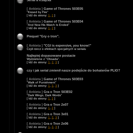
Serial a Książka
[ Ankieta ]
Game of Thrones S03E05
"Kissed by Fire"
[ Idź do strony:
1
,
2
]
[ Ankieta ]
Game of Thrones S03E04
"And Now His Watch Is Ended"
[ Idź do strony:
1
,
2
]
Prequel "Gry o tron".
[ Ankieta ]
"CGI is expensive, you know!"
Czyli rzecz o efektach specjalnych w serialu
Najlepiej dopasowane postacie
Wydzielone z "Obsada".
[ Idź do strony:
1
,
2
,
3
]
czy i jak serial zmienił nasze podejście do bohaterów PLIO?
[ Ankieta ]
Game of Thrones S03E03
"Walk of Punishment"
[ Idź do strony:
1
,
2
,
3
]
[ Ankieta ]
Gra o Tron S03E02
"Dark Wings, Dark Words"
[ Idź do strony:
1
,
2
]
[ Ankieta ]
Gra o Tron 2x07
[ Idź do strony:
1
,
2
]
[ Ankieta ]
Gra o Tron 3x01
[ Idź do strony:
1
,
2
,
3
]
[ Ankieta ]
Gra o Tron 2x06
[ Idź do strony:
1
,
2
,
3
]