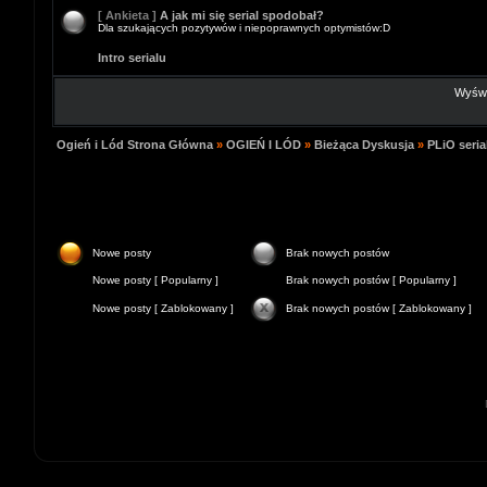
[ Ankieta ]
A jak mi się serial spodobał?
Dla szukających pozytywów i niepoprawnych optymistów:D
Intro serialu
Wyświe
Ogień i Lód Strona Główna
»
OGIEŃ I LÓD
»
Bieżąca Dyskusja
»
PLiO seria
Nowe posty
Brak nowych postów
Nowe posty [ Popularny ]
Brak nowych postów [ Popularny ]
Nowe posty [ Zablokowany ]
Brak nowych postów [ Zablokowany ]