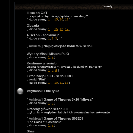
Tematy
III sezon GoT
... czyli jak to będzie wyglądało po raz drugi?
[ Idź do strony:
1
...
15
,
16
,
17
]
Obsada
[ Idź do strony:
1
...
15
,
16
,
17
]
4. sezon - spekulacje
[ Idź do strony:
1
,
2
,
3
,
4
]
[ Ankieta ]
Najpiękniejsza kobieta w serialu
Wybory Miss i Mistera PLiO
[ Idź do strony:
1
,
2
]
Kostiumy w serialu
Ocena forumowiczów nt. wyglądu kosiumów i pancerzy
[ Idź do strony:
1
,
2
,
3
]
Ekranizacja PLiO - serial HBO
dawniej "Film"
[ Idź do strony:
1
...
10
,
11
,
12
]
Valyriański i nie tylko
[ Ankieta ]
Game of Thrones 3x10 "Mhysa"
[ Idź do strony:
1
,
2
]
Grzechy główne sezonu III
czyli zmiany względem fabuły i ich ewentualne konsekwencje
[ Ankieta ]
Game of Thrones S03E09
"The Rains of Castamere"
[ Idź do strony:
1
,
2
]
Shae