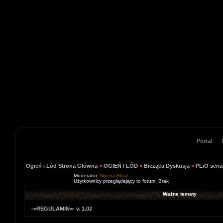
Portal
Ogień i Lód Strona Główna
»
OGIEŃ I LÓD
»
Bieżąca Dyskusja
»
PLiO seria
Moderator:
Nocna Straż
Użytkownicy przeglądający to forum: Brak
Ważne tematy
-=REGULAMIN=- v. 1.02